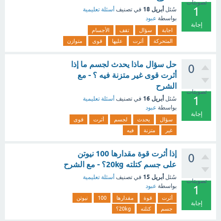
تصويتات
1
أبريل 18
سُئل
في تصنيف
أسئلة تعليمية
بواسطة
عبود
إجابة
اجابة
سؤال
تقف
الأجسام
المتحركة
أثرت
عليها
قوى
متوازن
حل سؤال ماذا يحدث لجسم ما إذا
0
أثرت قوى غير متزنة فيه ؟ - مع
الشرح
تصويتات
1
أبريل 16
سُئل
في تصنيف
أسئلة تعليمية
بواسطة
عبود
إجابة
سؤال
يحدث
لجسم
أثرت
قوى
غير
متزنة
فيه
إذا أثرت قوة مقدارها 100 نيوتن
0
على جسم كتلته 20kg؟ - مع الشرح
أبريل 15
سُئل
في تصنيف
أسئلة تعليمية
تصويتات
بواسطة
عبود
1
أثرت
قوة
مقدارها
100
نيوتن
إجابة
جسم
كتلته
20kg؟