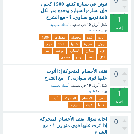
0
نيوتن في سيارة كتلتها 1500 كجم ،
فإن تسارع السيارة بوحدة متر لكل
تصويتات
ثانية تربيع يساوي. ؟ - مع الشرح
1
أبريل 19
سُئل
في تصنيف
أسئلة تعليمية
إجابة
بواسطة
عبود
أثرت
قوة
محصلة
مقدارها
4500
نيوتن
سيارة
كتلتها
1500
كجم
فإن
تسارع
السيارة
بوحدة
متر
لكل
ثانية
تربيع
يساوي
تقف الأجسام المتحركة إذا أثرت
0
عليها قوى متوازنه. ؟ - مع الشرح
أبريل 19
سُئل
في تصنيف
أسئلة تعليمية
تصويتات
بواسطة
عبود
1
تقف
الأجسام
المتحركة
أثرت
إجابة
عليها
قوى
متوازنه
اجابة سؤال تقف الأجسام المتحركة
0
إذا أثرت عليها قوى متوازن ؟ - مع
الشرح