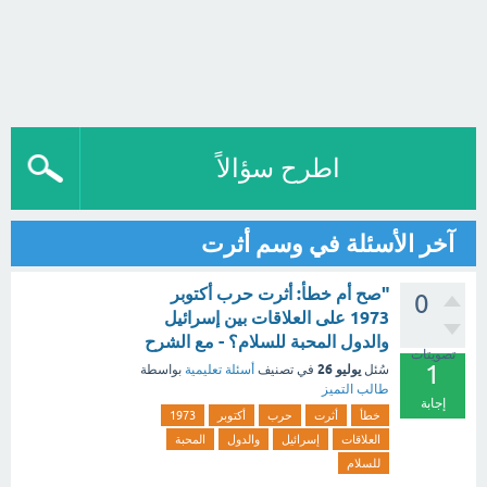
اطرح سؤالاً
آخر الأسئلة في وسم أثرت
"صح أم خطأ: أثرت حرب أكتوبر
0
1973 على العلاقات بين إسرائيل
والدول المحبة للسلام؟ - مع الشرح
تصويتات
1
يوليو 26
سُئل
في تصنيف
أسئلة تعليمية
بواسطة
طالب التميز
إجابة
خطأ
أثرت
حرب
أكتوبر
1973
العلاقات
إسرائيل
والدول
المحبة
للسلام