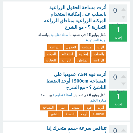
أثرت مساحة الحقول الزراعية
0
بالسلب على إمكانية استخدام
الميكنه الزراعيه بمناطق الزراعه
تصويتات
التجارية ؟ - مع الشرح
1
يوليو 15
سُئل
في تصنيف
أسئلة تعليمية
بواسطة
إجابة
نورة المجتهدة
أثرت
مساحة
الحقول
الزراعية
بالسلب
إمكانية
استخدام
الميكنه
الزراعيه
بمناطق
الزراعه
التجارية
أثرت قوه 7.5N عموديا علي
0
المساحه 1500cm أوجد الضغط
الناشئ ؟ - مع الشرح
تصويتات
1
يونيو 8
سُئل
في تصنيف
أسئلة تعليمية
بواسطة
منارة العلم
إجابة
أثرت
قوه
عموديا
علي
المساحه
1500cm
أوجد
الضغط
الناشئ
تتناقص سرعة جسم متحرك إذا
0