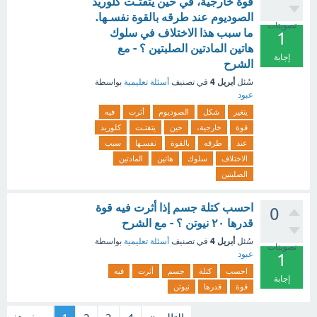
قوة خارجية، في حين يتفتـت كلوريد
الصوديوم عند طرقه بالقوة نفسـها.
تصويتات
ما سبب هذا الاختلاف في سلوك
1
هاتين المادتين الصلبتين ؟ - مع
إجابة
الشرح
أبريل 4
سُئل
في تصنيف
أسئلة تعليمية
بواسطة
عبود
يتغير
شكل
الصوديوم
أثرت
فيه
قوة
خارجية،
حين
يتفتـت
كلوريد
عند
طرقه
بالقوة
نفسـها
سبب
الاختلاف
سلوك
هاتين
المادتين
الصلبتين
احسب كتلة جسم إذا أثرت فيه قوة
0
قدرها ۲۰ نیوتن ؟ - مع الشرح
أبريل 4
سُئل
في تصنيف
أسئلة تعليمية
بواسطة
تصويتات
عبود
1
احسب
كتلة
جسم
أثرت
فيه
إجابة
قوة
قدرها
نیوتن