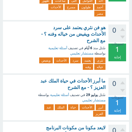
أحد
العوامل
التى
ساعدت
ظهور
أحمد
طولون
مسرح
الأحداث
مصر
هو فن نثري يعتمد على سرد
0
الأحداث ويفيض من خياله وفنه ؟ -
مع الشرح
تصويتات
1
6 أيام
سُئل
منذ
في تصنيف
أسئلة تعليمية
بواسطة
مستشار تعليمي
إجابة
نثري
يعتمد
سرد
الأحداث
ويفيض
خياله
وفنه
‏ما أبرز الأحداث في حياة الملك عبد
0
العزيز ؟ - مع الشرح
يوليو 29
سُئل
في تصنيف
أسئلة تعليمية
بواسطة
تصويتات
مستشار تعليمي
1
أبرز
الأحداث
حياة
الملك
عبد
إجابة
العزيز
لايعد مكونا من مكونات البرنامج
0