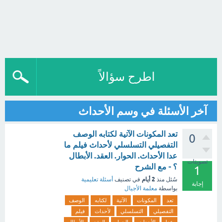
اطرح سؤالاً
آخر الأسئلة في وسم الأحداث
تعد المكونات الآتية لكتابه الوصف
0
التفصيلي التسلسلي لأحداث فيلم ما
عدا الأحداث. الحوار. العقد. الأبطال
تصويتات
؟ - مع الشرح
1
2 أيام
سُئل
منذ
في تصنيف
أسئلة تعليمية
إجابة
بواسطة
معلمة الأجيال
تعد
المكونات
الآتية
لكتابه
الوصف
التفصيلي
التسلسلي
لأحداث
فيلم