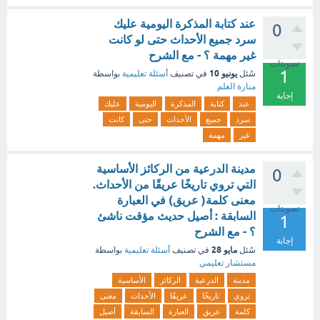
عند كتابة المذكرة اليومية عليك
0
سرد جميع الأحداث حتى لو كانت
غير مهمة ؟ - مع الشرح
تصويتات
1
يونيو 10
سُئل
في تصنيف
أسئلة تعليمية
بواسطة
منارة العلم
إجابة
عند
كتابة
المذكرة
اليومية
عليك
سرد
جميع
الأحداث
حتى
كانت
غير
مهمة
مدينة الدرعية من الركائز الأساسية
0
التي تروي تاريخًا عريقًا من الأحداث.
معنى كلمة( عريق) في العبارة
تصويتات
السابقة : أصيل حديث مؤقت ناشئ
1
؟ - مع الشرح
إجابة
مايو 28
سُئل
في تصنيف
أسئلة تعليمية
بواسطة
مستشار تعليمي
مدينة
الدرعية
الركائز
الأساسية
تروي
تاريخًا
عريقًا
الأحداث
معنى
كلمة
عريق
العبارة
السابقة
أصيل