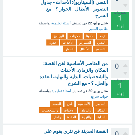
النصي (السيناريو): الأحداث - جدول
التصوير - الأبطال - الحوار ؟ - مع
تصويتات
الشرح
1
يوليو 22
سُئل
في تصنيف
أسئلة تعليمية
بواسطة
إجابة
طالب التميز
لايعد
مكونا
مكونات
البرنامج
النصي
السيناريو
الأحداث
جدول
التصوير
الأبطال
الحوار
من العناصر الأساسية لفن القصة:
0
المكان والزمان. الأحداث
والشخصيات. البداية والنهاية. العقدة
تصويتات
والحل. ؟ - مع الشرح
1
يونيو 20
سُئل
في تصنيف
أسئلة تعليمية
بواسطة
إجابة
جواب سريع
العناصر
الأساسية
لفن
القصة
المكان
والزمان
الأحداث
والشخصيات
البداية
والنهاية
العقدة
والحل
القصة الحديثة فن نثري يقوم على
0