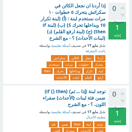
إذا أردنا ان نجعل الكائن في
0
سكراتش يتحرك ٥ خطوات ۱۰
مرات نستخدم لبنة : (أ) (لبنة تكرار
تصويتات
10 وبداخلها تحرك 5) (ب) (لبنة if
1
then) (ج) (لبنة ارفع القلم) (د)
إجابة
(لبنات الأحداث) ؟ - مع الشرح
مايو 17
سُئل
في تصنيف
أسئلة تعليمية
بواسطة
باحث المعرفة
أردنا
نجعل
الكائن
سكراتش
يتحرك
خطوات
مرات
نستخدم
لبنة
تكرار
وبداخلها
تحرك
then
ارفع
القلم
لبنات
الأحداث
توجد لبنة (إذا ... ثم) (if () then)
0
ضمن فئة لبنات (الأحداث) صفراء
اللون. ؟ - مع الشرح
تصويتات
1
مايو 17
سُئل
في تصنيف
أسئلة تعليمية
بواسطة
معلمة الأجيال
إجابة
توجد
لبنة
then
ضمن
فئة
لبنات
الأحداث
صفراء
اللون