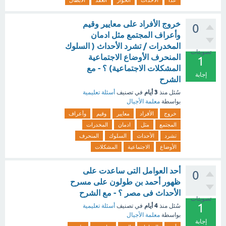
عدا
الأحداث
الحوار
العقد
الأبطال
خروج الأفراد على معايير وقيم
0
وأعراف المجتمع مثل ادمان
المخدرات / تشرد الأحداث ( السلوك
تصويتات
المنحرف الأوضاع الاجتماعية
1
المشكلات الاجتماعية) ؟ - مع
إجابة
الشرح
3 أيام
سُئل
منذ
في تصنيف
أسئلة تعليمية
بواسطة
معلمة الأجيال
خروج
الأفراد
معايير
وقيم
وأعراف
المجتمع
مثل
ادمان
المخدرات
تشرد
الأحداث
السلوك
المنحرف
الأوضاع
الاجتماعية
المشكلات
أحد العوامل التى ساعدت على
0
ظهور أحمد بن طولون على مسرح
الأحداث فى مصر ؟ - مع الشرح
تصويتات
1
4 أيام
سُئل
منذ
في تصنيف
أسئلة تعليمية
بواسطة
معلمة الأجيال
إجابة