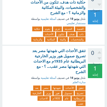
حكاية ذات هدف، تتكون من الأحداث
والشخصيات، والبيئة المكانية
تصويتات
والزمانية ؟ - مع الشرح
1
يونيو 18
سُئل
في تصنيف
أسئلة تعليمية
بواسطة
إجابة
مستشار تعليمي
القصة
الحديثة
نثري
يقوم
حكاية
ذات
هدف
تتكون
الأحداث
والشخصيات
والبيئة
المكانية
والزمانية
تتفق الأحداث التي شهدتها مصر بعد
0
تصريح صمويل هور وزير الخارجية
البريطانية عام 1935م مع الاحداث
تصويتات
التي شهدتها مصر عقب... ؟ - مع
1
الشرح
إجابة
يونيو 16
سُئل
في تصنيف
أسئلة تعليمية
بواسطة
منارة العلم
تتفق
الأحداث
شهدتها
مصر
بعد
تصريح
صمويل
هور
وزير
الخارجية
البريطانية
عام
1935م
الاحداث
عقب