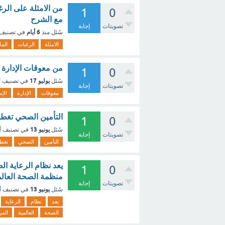
1
0
مع الشرح
تصويتات
إجابة
6 أيام
سُئل
منذ
في تصنيف
الامثلة
الرغبات
الم
من معوقات الإدارة ا
1
0
يوليو 17
سُئل
في تصنيف
أ
تصويتات
إجابة
معوقات
الإدارة
الإس
التأمين الصحي تغطي
1
0
يونيو 13
سُئل
في تصنيف
أ
تصويتات
إجابة
التأمين
الصحي
تغطي
يعد نظام الرعاية ال
1
0
منظمة الصحة العالم
تصويتات
إجابة
يونيو 13
سُئل
في تصنيف
أ
يعد
نظام
الرعاية
الصحة
العالمية
المر