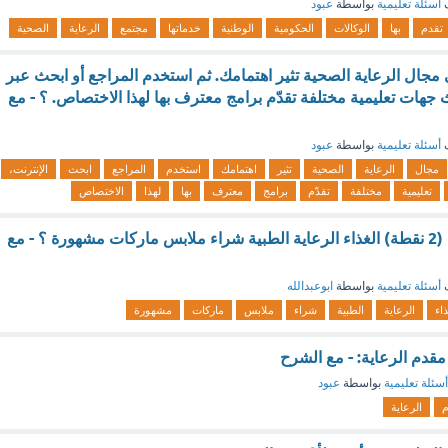
ف
أسئلة تعليمية
بواسطة
عبود
تقدم
بها
الوكالات
الحكومية
الوطنية
خدماتها
مجتمع
الرعاية
الصحية
مجال الرعاية الصحية تثير اهتمامك. ثم استخدم المراجع أو ابحث عبر
اث جهات تعليمية مختلفة تقدّم برامج معترف بها لهذا الاختصاص. ؟ - مع
ف
أسئلة تعليمية
بواسطة
عبود
مجال
الرعاية
الصحية
تثير
اهتمامك
استخدم
المراجع
ابحث
الإنترنت،
تعليمية
مختلفة
تقدّم
برامج
معترف
بها
لهذا
الاختصاص
لايعد من الاحتياجات (2 نقطة) الغذاء الرعاية الطبية شراء ملابس ماركات مشهورة ؟ - مع
ف
أسئلة تعليمية
بواسطة
ابوعبدالله
ذاء
الرعاية
الطبية
شراء
ملابس
ماركات
مشهورة
أسئلة تعليمية
بواسطة
عبود
الرعاية