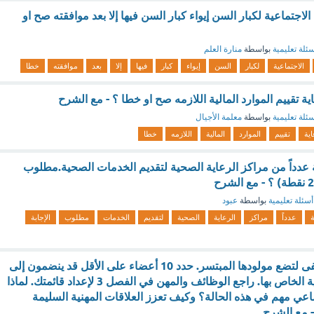
 الاجتماعية لكبار السن إيواء كبار السن فيها إلا بعد موافقته صح او
ئلة تعليمية
بواسطة
منارة العلم
الاجتماعية
لكبار
السن
إيواء
كبار
فيها
إلا
بعد
موافقته
خطا
تقييم الموارد المالية اللازمه صح او خطا ؟ - مع الشرح
ئلة تعليمية
بواسطة
معلمة الأجيال
اية
تقييم
الموارد
المالية
اللازمه
خطا
عدداً من مراكز الرعاية الصحية لتقديم الخدمات الصحية.مطلوب
أسئلة تعليمية
بواسطة
عبود
عدداً
مراكز
الرعاية
الصحية
لتقديم
الخدمات
مطلوب
الإجابة
دخلت أمل المستشفى لتضع مولودها المبتسر. حدد 10 أعضاء على الأقل قد ينضمون إلى
فريق الرعاية الصحية الخاص بها. راجع الوظائف والمهن في الفصل 3 لإعداد قائمتك. لماذا
اعي مهم في هذه الحالة؟ وكيف تعزز العلاقات المهنية السليمة
- مع الشرح