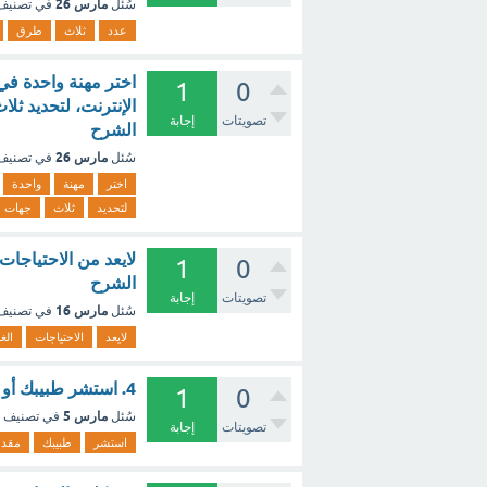
مارس 26
سُئل
في تصني
عدد
ثلاث
طرق
اختر مهنة واحدة في 
1
0
الإنترنت، لتحديد ثل
تصويتات
إجابة
الشرح
مارس 26
سُئل
في تصني
اختر
مهنة
واحدة
لتحديد
ثلاث
جهات
1
0
الشرح
تصويتات
إجابة
مارس 16
سُئل
في تصني
لايعد
الاحتياجات
الغ
4. استشر طبيبك أو مقدم الرعاية: - مع الشرح
1
0
مارس 5
سُئل
في تصنيف
تصويتات
إجابة
استشر
طبيبك
مقدم