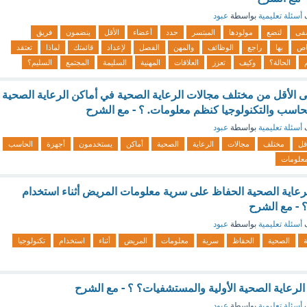
ف
أسئلة تعليمية
بواسطة
عبود
فى
لتضع
مولودها
المبتسر
حدد
أعضاء
الأقل
ينضمون
فريق
اص
بها
راجع
الوظائف
والمهن
الفصل
لإعداد
قائمتك
لماذا
تعتقد
الحالة؟
وكيف
تعزز
العلاقات
المهنية
السليمة
المجتمع
السليم؟
 الأقل من مختلف مجالات الرعاية الصحية في أماكن الرعاية الصحية
اسب والتكنولوجيا كنظم معلومات. ؟ - مع الشرح
ف
أسئلة تعليمية
بواسطة
عبود
قل
مختلف
مجالات
الرعاية
الصحية
أماكن
يستخدمون
أجهزة
الحاسب
علومات
عاية الصحية الحفاظ على سرية معلومات المريض أثناء استخدام
؟ - مع الشرح
ف
أسئلة تعليمية
بواسطة
عبود
ة
الصحية
الحفاظ
سرية
معلومات
المريض
أثناء
استخدام
تكنولوجيا
الرعاية الصحية الأولية والمستشفيات؟ ؟ - مع الشرح
ف
أسئلة تعليمية
بواسطة
عبود