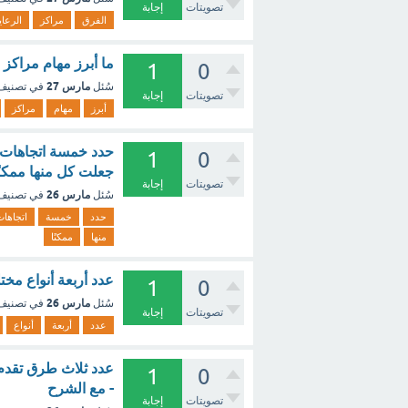
تصويتات
إجابة
الفرق
مراكز
الرعاي
ما أبرز مهام مراكز 
1
0
مارس 27
سُئل
في تصني
تصويتات
إجابة
أبرز
مهام
مراكز
حدد خمسة اتجاهات ح
1
0
جعلت كل منها ممكنًا
تصويتات
إجابة
مارس 26
سُئل
في تصني
حدد
خمسة
اتجاها
منها
ممكنًا
عدد أربعة أنواع مخت
1
0
مارس 26
سُئل
في تصني
تصويتات
إجابة
عدد
أربعة
أنواع
عدد ثلاث طرق تقدم ب
1
0
- مع الشرح
تصويتات
إجابة