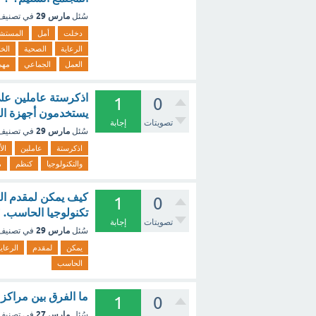
مارس 29
سُئل
في تصني
دخلت
أمل
المستش
الرعاية
الصحية
الخ
العمل
الجماعي
مهم
اذكرستة عاملين على
1
0
يستخدمون أجهزة الح
تصويتات
إجابة
مارس 29
سُئل
في تصني
اذكرستة
عاملين
الأ
والتكنولوجيا
كنظم
م
كيف يمكن لمقدم الر
1
0
تكنولوجيا الحاسب. 
تصويتات
إجابة
مارس 29
سُئل
في تصني
يمكن
لمقدم
الرعاي
الحاسب
ما الفرق بين مراكز 
1
0
مارس 27
سُئل
في تصني