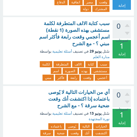
وقعت
مصر
اتفاقية
الدفاع
إجابة
المشترك
دولة
سبب كتابة الالف المتطرفة لكلمة
0
مستشفى بهذه الصورة (1 نقطة)
اسم أعجمي وقعت رابعة فأكثر اسم
تصويتات
مبني ؟ - مع الشرح
1
يونيو 29
سُئل
في تصنيف
أسئلة تعليمية
بواسطة
إجابة
منارة العلم
سبب
كتابة
الالف
المتطرفة
لكلمة
مستشفى
بهذه
الصورة
اسم
أعجمي
وقعت
رابعة
فأكثر
مبني
أي من الخيارات التالية لا يُوصى
0
باعتماده إذا اكتشفت أنك وقعت
ضحية سرقة ؟ - مع الشرح
تصويتات
1
يونيو 13
سُئل
في تصنيف
أسئلة تعليمية
بواسطة
نورة المجتهدة
إجابة
الخيارات
التالية
يُوصى
باعتماده
اكتشفت
أنك
وقعت
ضحية
سرقة