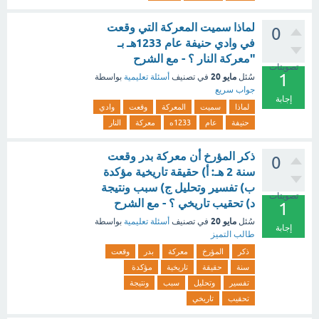
لماذا سميت المعركة التي وقعت
0
في وادي حنيفة عام 1233هـ بـ
"معركة النار ؟ - مع الشرح
تصويتات
1
مايو 20
سُئل
في تصنيف
أسئلة تعليمية
بواسطة
جواب سريع
إجابة
لماذا
سميت
المعركة
وقعت
وادي
حنيفة
عام
1233ه
معركة
النار
ذكر المؤرخ أن معركة بدر وقعت
0
سنة 2 هـ: أ) حقيقة تاريخية مؤكدة
ب) تفسير وتحليل ج) سبب ونتيجة
تصويتات
د) تحقيب تاريخي ؟ - مع الشرح
1
مايو 20
سُئل
في تصنيف
أسئلة تعليمية
بواسطة
إجابة
طالب التميز
ذكر
المؤرخ
معركة
بدر
وقعت
سنة
حقيقة
تاريخية
مؤكدة
تفسير
وتحليل
سبب
ونتيجة
تحقيب
تاريخي