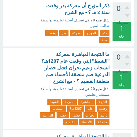
ذكر المؤرخ أن معركة بدر وقعت
0
سنة 2 هـ ؟ - مع الشرح
مايو 20
سُئل
في تصنيف
أسئلة تعليمية
بواسطة
تصويتات
طالب التميز
1
ذكر
المؤرخ
معركة
بدر
وقعت
إجابة
سنة
ما النتيجة المباشرة لمعركة
0
"الشيط" التي وقعت عام 1207هـ؟
انسحاب زعيم نجران فشل حصار
تصويتات
الدرعية ضم منطقة الأحساء ضم
1
منطقة القصيم ؟ - مع الشرح
إجابة
مايو 20
سُئل
في تصنيف
أسئلة تعليمية
بواسطة
مستشار تعليمي
النتيجة
المباشرة
لمعركة
الشيط
وقعت
عام
1207هـ؟
انسحاب
زعيم
نجران
فشل
حصار
الدرعية
منطقة
الأحساء
القصيم
ما النتيجة المباشرة لمعركة