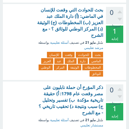
بحث للحوادث التي وقعت للإنسان
0
في الماضي: (أ) دارة الملك عبد
العزيز (ب) المخطوطات (ج) الوثيقة
تصويتات
(د) المركز الوطني للوثائق ؟ - مع
1
الشرح
إجابة
مايو 21
سُئل
في تصنيف
أسئلة تعليمية
بواسطة
مرشد تعليمي
بحث
للحوادث
وقعت
للإنسان
الماضي
دارة
الملك
عبد
العزيز
المخطوطات
الوثيقة
المركز
الوطني
للوثائق
ذكر المؤرخ أن حملة نابليون على
0
مصر وقعت عام 1798: أ) حقيقة
تاريخية مؤكدة ب) تفسير وتحليل
تصويتات
ج) سبب ونتيجة د) تحقيب تاريخي ؟
1
- مع الشرح
إجابة
مايو 21
سُئل
في تصنيف
أسئلة تعليمية
بواسطة
مستشار تعليمي