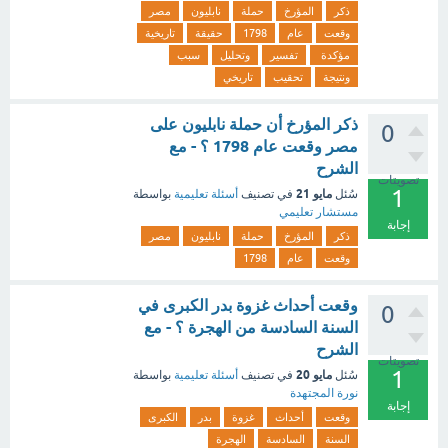
ذكر
المؤرخ
حملة
نابليون
مصر
وقعت
عام
1798
حقيقة
تاريخية
مؤكدة
تفسير
وتحليل
سبب
ونتيجة
تحقيب
تاريخي
ذكر المؤرخ أن حملة نابليون على
0
مصر وقعت عام 1798 ؟ - مع
الشرح
تصويتات
1
مايو 21
سُئل
في تصنيف
أسئلة تعليمية
بواسطة
مستشار تعليمي
إجابة
ذكر
المؤرخ
حملة
نابليون
مصر
وقعت
عام
1798
وقعت أحداث غزوة بدر الكبرى في
0
السنة السادسة من الهجرة ؟ - مع
الشرح
تصويتات
1
مايو 20
سُئل
في تصنيف
أسئلة تعليمية
بواسطة
نورة المجتهدة
إجابة
وقعت
أحداث
غزوة
بدر
الكبرى
السنة
السادسة
الهجرة