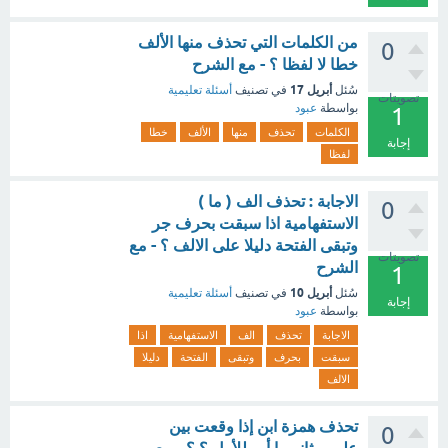
من الكلمات التي تحذف منها الألف
0
خطا لا لفظا ؟ - مع الشرح
أبريل 17
سُئل
في تصنيف
أسئلة تعليمية
تصويتات
بواسطة
عبود
1
الكلمات
تحذف
منها
الألف
خطا
إجابة
لفظا
الاجابة : تحذف الف ( ما )
0
الاستفهامية اذا سبقت بحرف جر
وتبقى الفتحة دليلا على الالف ؟ - مع
تصويتات
الشرح
1
أبريل 10
سُئل
في تصنيف
أسئلة تعليمية
إجابة
بواسطة
عبود
الاجابة
تحذف
الف
الاستفهامية
اذا
سبقت
بحرف
وتبقى
الفتحة
دليلا
الالف
تحذف همزة ابن إذا وقعت بين
0