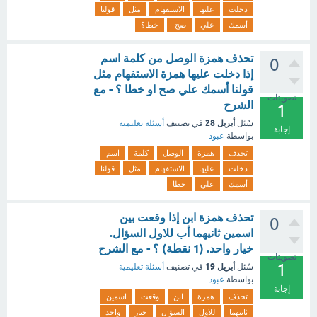
دخلت
عليها
الاستفهام
مثل
قولنا
أسمك
علي
صح
خطا؟
تحذف همزة الوصل من كلمة اسم
0
إذا دخلت عليها همزة الاستفهام مثل
قولنا أسمك علي صح او خطا ؟ - مع
تصويتات
الشرح
1
أبريل 28
سُئل
في تصنيف
أسئلة تعليمية
إجابة
بواسطة
عبود
تحذف
همزة
الوصل
كلمة
اسم
دخلت
عليها
الاستفهام
مثل
قولنا
أسمك
علي
خطا
تحذف همزة ابن إذا وقعت بين
0
اسمين ثانيهما أب للاول السؤال.
خيار واحد. (1 نقطة) ؟ - مع الشرح
تصويتات
1
أبريل 19
سُئل
في تصنيف
أسئلة تعليمية
بواسطة
عبود
إجابة
تحذف
همزة
ابن
وقعت
اسمين
ثانيهما
للاول
السؤال
خيار
واحد