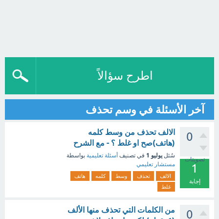
اطرح سؤالاً
آخر الأسئلة في وسم تحذف
الالف تحذف من وسط كلمه
0
(هاتف)صح او غلط ؟ - مع الشرح
يوليو 1
سُئل
في تصنيف
أسئلة تعليمية
بواسطة
تصويتات
مستشار تعليمي
1
الالف
تحذف
وسط
كلمه
هاتف
إجابة
غلط
من الكلمات التي تحذف منها الألف
0