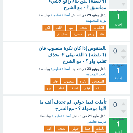
(1 نقطة) لكن بناء رافع لاشيء
مماسبق ؟ - مع الشرح
تصويتات
1
يونيو 29
سُئل
في تصنيف
أسئلة تعليمية
بواسطة
نورة المجتهدة
إجابة
الكلمات
تحذف
منها
الألف
لكن
بناء
رافع
لاشيء
مماسبق
.المنقوص إذا كان نكرة منصوب فان
0
(1 نقطة) ١-الفه تبقى ٢- تحذف
تقلب واو ؟ - مع الشرح
تصويتات
1
يونيو 23
سُئل
في تصنيف
أسئلة تعليمية
بواسطة
باحث المعرفة
إجابة
المنقوص
نكرة
منصوب
فان
١-الفه
تبقى
تحذف
تقلب
واو
تأملت فيما حولي. لم تحذف ألف ما
0
لأنها موصولة ؟ - مع الشرح
مايو 21
سُئل
في تصنيف
أسئلة تعليمية
بواسطة
تصويتات
مرشد تعليمي
1
تأملت
فيما
حولي
تحذف
ألف
إجابة