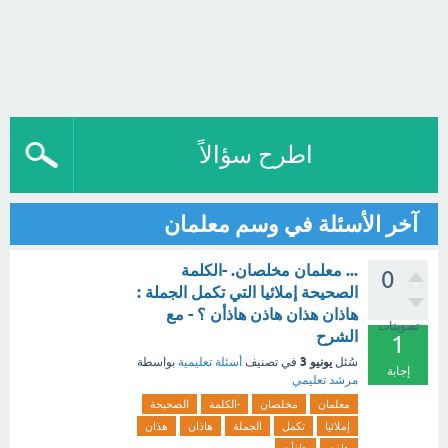
اطرح سؤالاً
آخر الأسئلة في وسم معلمان
... معلمان مخلصان. -الكلمة
0
الصحيحة إملائيا التي تكمل الجملة :
هاذان هذان هاذن هاذأن ؟ - مع
تصويتات
الشرح
1
يونيو 3
سُئل
في تصنيف
أسئلة تعليمية
بواسطة
إجابة
مرشد تعليمي
معلمان
مخلصان
-الكلمة
الصحيحة
إملائيا
تكمل
الجملة
هاذان
هذان