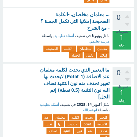
هاذن
هاذأن
... معلمان مخلصان. -الكلمة
0
الصحيحة إملائيا التي تكمل الجملة ؟
- مع الشرح
تصويتات
1
يونيو 3
سُئل
في تصنيف
أسئلة تعليمية
بواسطة
مرشد تعليمي
إجابة
معلمان
مخلصان
-الكلمة
الصحيحة
إملائيا
تكمل
الجملة
ما التغيير الذي يحدث لكلمة معلمان
0
عند الاضافة (1 Point) لايحدث بها
تغيير تحذف منه نون التثنية تضاف
تصويتات
اليه نون التثنية (0.5 نقطة) [تم
1
الحل]
إجابة
أكتوبر 14، 2025
سُئل
في تصنيف
أسئلة تعليمية
بواسطة
ابوعبدالله
التغيير
يحدث
لكلمة
معلمان
عند
الاضافة
point
لايحدث
بها
تغيير
تحذف
منه
نون
التثنية
تضاف