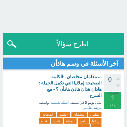
اطرح سؤالاً
آخر الأسئلة في وسم هاذأن
... معلمان مخلصان. -الكلمة
0
الصحيحة إملائيا التي تكمل الجملة :
هاذان هذان هاذن هاذأن ؟ - مع
تصويتات
الشرح
1
يونيو 3
سُئل
في تصنيف
أسئلة تعليمية
بواسطة
إجابة
مرشد تعليمي
معلمان
مخلصان
-الكلمة
الصحيحة
إملائيا
تكمل
الجملة
هاذان
هذان