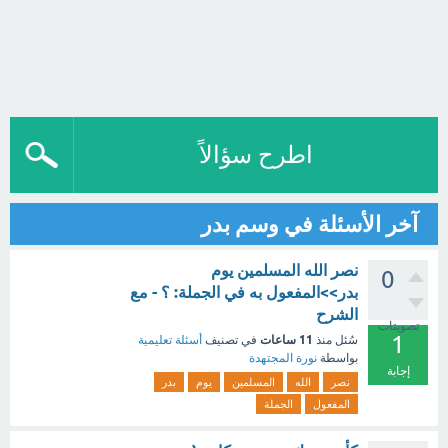
اطرح سؤالاً
آخر الأسئلة في وسم بدر
نصر الله المسلمين يوم
0
بدر>>المفعول به في الجملة: ؟ - مع
الشرح
تصويتات
1
11 ساعات
سُئل
منذ
في تصنيف
أسئلة تعليمية
بواسطة
نورة المجتهدة
إجابة
نصر
الله
المسلمين
يوم
بدر
المفعول
الجملة