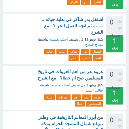
الشيخ
بدر
التركي
إجابة
اشتغل بدر شاكر في بداية حياته بـ
0
……. ثم اتجه للعمل الحر ؟ - مع
الشرح
تصويتات
1
يونيو 15
سُئل
في تصنيف
أسئلة تعليمية
بواسطة
مفتاح النجاح
إجابة
اشتغل
بدر
شاكر
بداية
حياته
اتجه
للعمل
الحر
غزوه بدر من اهم الغزوات في تاريخ
0
المسلمين صح ام خطا؟ - مع الشرح
يونيو 2
سُئل
في تصنيف
أسئلة تعليمية
بواسطة
تصويتات
طالب التميز
1
غزوه
بدر
اهم
الغزوات
تاريخ
إجابة
المسلمين
خطا
من أبرز المعالم التاريخية في وطني
0
. ويقع شمال المسجد الحرام بمكة