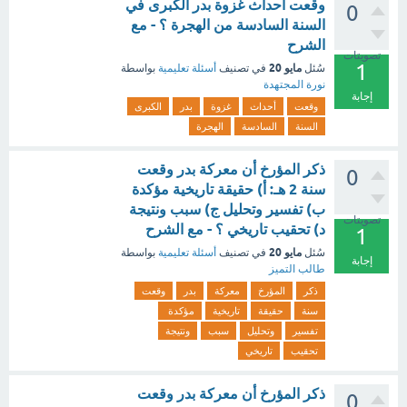
وقعت أحداث غزوة بدر الكبرى في
0
السنة السادسة من الهجرة ؟ - مع
الشرح
تصويتات
1
مايو 20
سُئل
في تصنيف
أسئلة تعليمية
بواسطة
نورة المجتهدة
إجابة
وقعت
أحداث
غزوة
بدر
الكبرى
السنة
السادسة
الهجرة
ذكر المؤرخ أن معركة بدر وقعت
0
سنة 2 هـ: أ) حقيقة تاريخية مؤكدة
ب) تفسير وتحليل ج) سبب ونتيجة
تصويتات
د) تحقيب تاريخي ؟ - مع الشرح
1
مايو 20
سُئل
في تصنيف
أسئلة تعليمية
بواسطة
إجابة
طالب التميز
ذكر
المؤرخ
معركة
بدر
وقعت
سنة
حقيقة
تاريخية
مؤكدة
تفسير
وتحليل
سبب
ونتيجة
تحقيب
تاريخي
ذكر المؤرخ أن معركة بدر وقعت
0