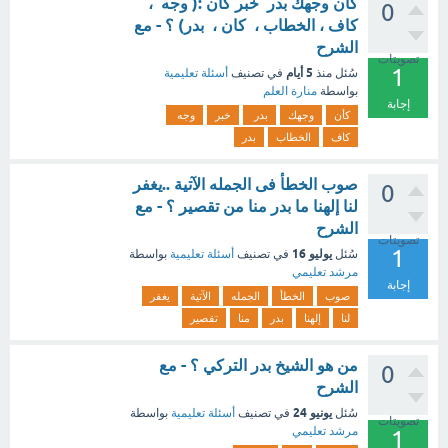
كأن وجهك بدر خبر كان :( وجه ،
0
كاف ، الخطاب ، كان ، بدر) ؟ - مع
الشرح
تصويتات
1
5 أيام
سُئل
منذ
في تصنيف
أسئلة تعليمية
بواسطة
منارة العلم
إجابة
كأن
وجهك
بدر
خبر
وجه
كاف
الخطاب
بدر
صوب الخطأ فى الجمله الآتية ..يغفر
0
لنا إلهنا ما بدر منا من تقصير ؟ - مع
الشرح
تصويتات
1
يوليو 16
سُئل
في تصنيف
أسئلة تعليمية
بواسطة
مرشد تعليمي
إجابة
صوب
الخطأ
الجمله
الآتية
يغفر
لنا
إلهنا
بدر
منا
تقصير
من هو الشيخ بدر التركي ؟ - مع
0
الشرح
يونيو 24
سُئل
في تصنيف
أسئلة تعليمية
بواسطة
تصويتات
مرشد تعليمي
1