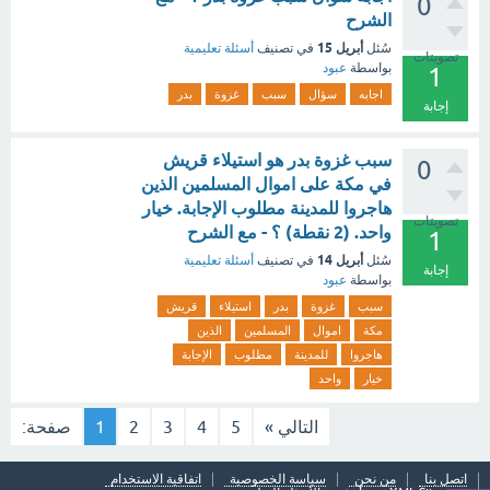
0
الشرح
أبريل 15
سُئل
في تصنيف
أسئلة تعليمية
تصويتات
بواسطة
عبود
1
اجابه
سؤال
سبب
غزوة
بدر
إجابة
سبب غزوة بدر هو استيلاء قريش
0
في مكة على اموال المسلمين الذين
هاجروا للمدينة مطلوب الإجابة. خيار
تصويتات
واحد. (2 نقطة) ؟ - مع الشرح
1
أبريل 14
سُئل
في تصنيف
أسئلة تعليمية
إجابة
بواسطة
عبود
سبب
غزوة
بدر
استيلاء
قريش
مكة
اموال
المسلمين
الذين
هاجروا
للمدينة
مطلوب
الإجابة
خيار
واحد
التالي »
5
4
3
2
1
صفحة:
اتصل بنا
من نحن
سياسة الخصوصية
اتفاقية الاستخدام