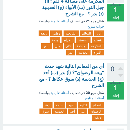
المكرمة على مسافة 4 كلم : (أ)
تصويتات
جبل النور (ب) الأبواء (ج) الحديبية
1
(د) بدر ؟ - مع الشرح
إجابة
مايو 21
سُئل
في تصنيف
أسئلة تعليمية
بواسطة
جواب سريع
أبرز
المعالم
التاريخية
وطني
ويقع
شمال
المسجد
الحرام
بمكة
المكرمة
مسافة
كلم
جبل
النور
الأبواء
الحديبية
بدر
أي من المعالم التالية شهد حدث
0
"بيعة الرضوان"؟ (أ) بدر (ب) أحد
(ج) الحديبية (د) سوق عكاظ ؟ - مع
تصويتات
الشرح
1
مايو 20
سُئل
في تصنيف
أسئلة تعليمية
بواسطة
إجابة
أستاذ المناهج
المعالم
التالية
شهد
حدث
بيعة
الرضوان
بدر
أحد
الحديبية
سوق
عكاظ