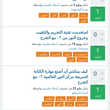
يوليو 3
سُئل
في تصنيف
أسئلة تعليمية
بواسطة
تصويتات
نورة المجتهدة
1
مادة
خلق
الجن
النار
الطين
إجابة
النور
استخدمت تقنية التخريم والتثقيب
0
وخروج النور من ؟ - مع الشرح
يونيو 19
سُئل
في تصنيف
أسئلة تعليمية
بواسطة
تصويتات
مستشار تعليمي
1
استخدمت
تقنية
التخريم
والتثقيب
إجابة
وخروج
النور
كيف يمكنني أن أصنع مهارة الكتابة
0
السريعة مركز النور العالمية ؟ - مع
الشرح
تصويتات
1
مايو 25
سُئل
في تصنيف
أسئلة تعليمية
بواسطة
أستاذ المناهج
إجابة
يمكنني
أصنع
مهارة
الكتابة
السريعة
مركز
النور
العالمية