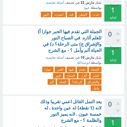
مارس 22
سُئل
في تصنيف
أسئلة تعليمية
تصويتات
بواسطة
عبود
1
عدت
الوطن
فيه
ابصرت
النور
إجابة
الجملة التي تقدم فيها الخبر جوازا أ)
0
للعلم آثاره في الصباح النور
والإشراق ج) متى الرحلة؟ د) في
تصويتات
الحياة ألم وأمل ؟ - مع الشرح
1
مارس 10
سُئل
في تصنيف
أسئلة تعليمية
إجابة
بواسطة
ابوعبدالله
الجملة
تقدم
فيها
الخبر
جوازا
للعلم
آثاره
الصباح
النور
والإشراق
الرحلة؟
الحياة
ألم
وأمل
يعد النمل القاتل اعمي تقريبا وذلك
0
لانه (1 نقطة) له عين واحدة . له
خمسة عيون . لانه يميز النور
تصويتات
والظلمة ؟ - مع الشرح
1