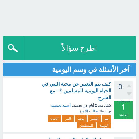
اطرح سؤالاً
آخر الأسئلة في وسم اليومية
كيف يتم التعبير عن محبة النبي في
0
الحياة اليومية للمسلمين ؟ - مع
الشرح
تصويتات
1
2 أيام
سُئل
منذ
في تصنيف
أسئلة تعليمية
بواسطة
طالب التميز
إجابة
يتم
التعبير
محبة
النبي
الحياة
اليومية
للمسلمين