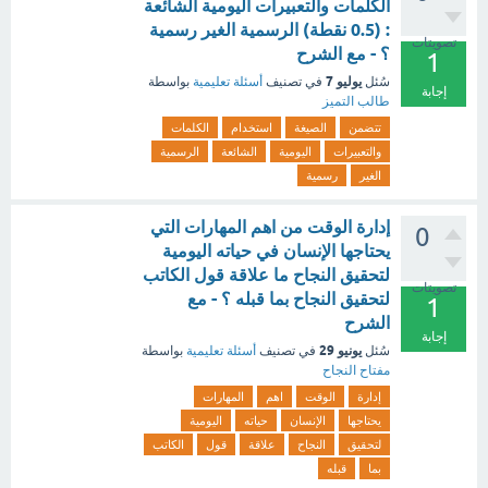
الكلمات والتعبيرات اليومية الشائعة
: (0.5 نقطة) الرسمية الغير رسمية
تصويتات
؟ - مع الشرح
1
يوليو 7
سُئل
في تصنيف
أسئلة تعليمية
بواسطة
إجابة
طالب التميز
تتضمن
الصيغة
استخدام
الكلمات
والتعبيرات
اليومية
الشائعة
الرسمية
الغير
رسمية
إدارة الوقت من اهم المهارات التي
0
يحتاجها الإنسان في حياته اليومية
لتحقيق النجاح ما علاقة قول الكاتب
تصويتات
لتحقيق النجاح بما قبله ؟ - مع
1
الشرح
إجابة
يونيو 29
سُئل
في تصنيف
أسئلة تعليمية
بواسطة
مفتاح النجاح
إدارة
الوقت
اهم
المهارات
يحتاجها
الإنسان
حياته
اليومية
لتحقيق
النجاح
علاقة
قول
الكاتب
بما
قبله