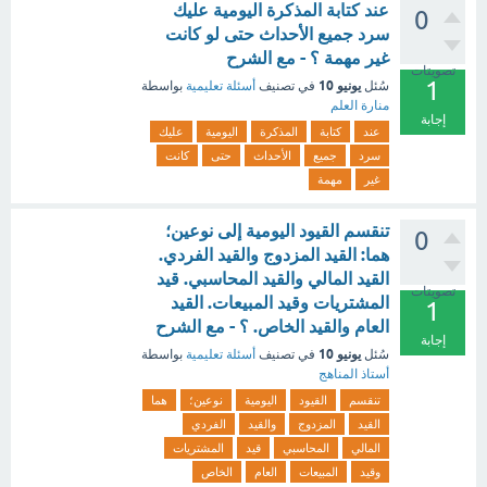
عند كتابة المذكرة اليومية عليك
0
سرد جميع الأحداث حتى لو كانت
غير مهمة ؟ - مع الشرح
تصويتات
1
يونيو 10
سُئل
في تصنيف
أسئلة تعليمية
بواسطة
منارة العلم
إجابة
عند
كتابة
المذكرة
اليومية
عليك
سرد
جميع
الأحداث
حتى
كانت
غير
مهمة
تنقسم القيود اليومية إلى نوعين؛
0
هما: القيد المزدوج والقيد الفردي.
القيد المالي والقيد المحاسبي. قيد
تصويتات
المشتريات وقيد المبيعات. القيد
1
العام والقيد الخاص. ؟ - مع الشرح
إجابة
يونيو 10
سُئل
في تصنيف
أسئلة تعليمية
بواسطة
أستاذ المناهج
تنقسم
القيود
اليومية
نوعين؛
هما
القيد
المزدوج
والقيد
الفردي
المالي
المحاسبي
قيد
المشتريات
وقيد
المبيعات
العام
الخاص