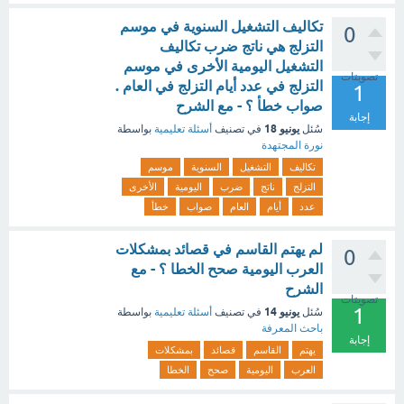
تكاليف التشغيل السنوية في موسم
0
التزلج هي ناتج ضرب تكاليف
التشغيل اليومية الأخرى في موسم
تصويتات
التزلج في عدد أيام التزلج في العام .
1
صواب خطأ ؟ - مع الشرح
إجابة
يونيو 18
سُئل
في تصنيف
أسئلة تعليمية
بواسطة
نورة المجتهدة
تكاليف
التشغيل
السنوية
موسم
التزلج
ناتج
ضرب
اليومية
الأخرى
عدد
أيام
العام
صواب
خطأ
لم يهتم القاسم في قصائد بمشكلات
0
العرب اليومية صحح الخطا ؟ - مع
الشرح
تصويتات
1
يونيو 14
سُئل
في تصنيف
أسئلة تعليمية
بواسطة
باحث المعرفة
إجابة
يهتم
القاسم
قصائد
بمشكلات
العرب
اليومية
صحح
الخطا