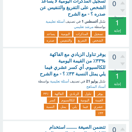
تسجيل المذكرات اليومية لا يساعد
0
الشخص على التفريغ والتنفيس عن
صدره ؟ - مع الشرح
تصويتات
1
أغسطس 1
سُئل
في تصنيف
أسئلة تعليمية
بواسطة
مرشد تعليمي
إجابة
تسجيل
المذكرات
اليومية
يساعد
الشخص
التفريغ
والتنفيس
صدره
يوفر تناول الزبادي مع الفاكهة
0
%۳۳٪ من القيمة اليومية
للكالسيوم. أي كسر عشري فيما
تصويتات
يلي يمثل النسبة ٣٣٪ ؟ - مع الشرح
1
يوليو 21
سُئل
في تصنيف
أسئلة تعليمية
بواسطة
إجابة
أستاذ المناهج
يوفر
تناول
الزبادي
الفاكهة
۳۳٪
القيمة
اليومية
للكالسيوم
كسر
عشري
فيما
يلي
يمثل
النسبة
٣٣٪
تتضمن الصيغة ......... استخدام
0