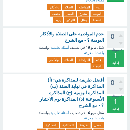
مفتاح النجاح
عدم
المواظبة
الصلاة
والأذكار
اليومية
يشرح
الصدر
يخفف
الضغط
يقلل
التركيز
يزيد
عدم المواظبة على الصلاة والأذكار
0
اليومية ؟ - مع الشرح
مايو 16
سُئل
في تصنيف
أسئلة تعليمية
بواسطة
تصويتات
باحث المعرفة
1
عدم
المواظبة
الصلاة
والأذكار
إجابة
اليومية
أفضل طريقة للمذاكرة هي: (أ)
0
المذاكرة في نهاية السنة (ب)
المذاكرة اليومية (ج) المذاكرة
تصويتات
الأسبوعية (د) المذاكرة يوم الاختبار
1
؟ - مع الشرح
إجابة
مايو 16
سُئل
في تصنيف
أسئلة تعليمية
بواسطة
باحث المعرفة
أفضل
طريقة
للمذاكرة
المذاكرة