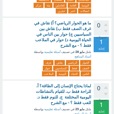
اليومية
العامة
للعاملين
بيئة
مركز
اتصالات
اختر
خيارين
ما هو الحوار الرياضي؟ أ) نقاش في
0
غرف الصف فقط ب) نقاش بين
السياسيين ج) حوار بين الناس في
تصويتات
الحياة اليومية د) حوار في الملاعب
1
فقط ؟ - مع الشرح
إجابة
مايو 28
سُئل
في تصنيف
أسئلة تعليمية
بواسطة
أستاذ المناهج
الحوار
الرياضي
نقاش
غرف
الصف
فقط
السياسيين
حوار
الناس
الحياة
اليومية
الملاعب
لماذا يحتاج الإنسان إلى الطاقة؟ أ.
0
للراحة فقط ب. للقيام بالنشاطات
اليومية المختلفة ج. للنوم فقط د.
تصويتات
للعب فقط ؟ - مع الشرح
1
مايو 23
سُئل
في تصنيف
أسئلة تعليمية
بواسطة
إجابة
أستاذ المناهج