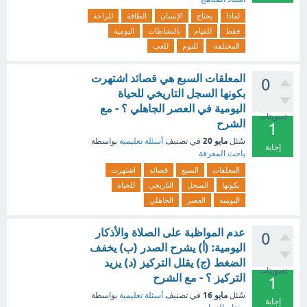
لماذا
يحتاج
الإنسان
الطاقة
للراحة
فقط
للقيام
بالنشاطات
اليومية
المختلفة
للنوم
للعب
المعلقات السبع هي قصائد اشتهرت
0
بكونها السجل التاريخي للحياة
اليومية في العصر الجاهلي ؟ - مع
تصويتات
الشرح
1
مايو 20
سُئل
في تصنيف
أسئلة تعليمية
بواسطة
إجابة
باحث المعرفة
المعلقات
السبع
قصائد
اشتهرت
بكونها
السجل
التاريخي
للحياة
اليومية
العصر
الجاهلي
عدم المواظبة على الصلاة والأذكار
0
اليومية: (أ) يشرح الصدر (ب) يخفف
الضغط (ج) يقلل التركيز (د) يزيد
تصويتات
التركيز ؟ - مع الشرح
1
مايو 16
سُئل
في تصنيف
أسئلة تعليمية
بواسطة
إجابة