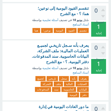
تنقسم القيود اليومية إلى نوعين؛
0
هما: ؟ - مع الشرح
يونيو 10
سُئل
في تصنيف
أسئلة تعليمية
بواسطة
تصويتات
أستاذ المناهج
1
تنقسم
القيود
اليومية
نوعين؛
هما
إجابة
يعرف بأنه سـجل تاريخـي لجميـع
0
العمليـات الماليـة: ملف الشركة.
البيانات الحاسوبية. سند المدفوعات.
تصويتات
دفتر اليومية. ؟ - مع الشرح
1
يونيو 10
سُئل
في تصنيف
أسئلة تعليمية
بواسطة
إجابة
أستاذ المناهج
يعرف
بأنه
سجل
تاريخي
لجميع
العمليات
المالية
ملف
الشركة
البيانات
الحاسوبية
سند
المدفوعات
دفتر
اليومية
ما دور العادات اليومية في إدارة
0