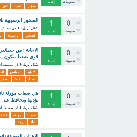
تصويتات
إجابة
سؤال
المواد
تنتج
الصخور الرسوبية نا
1
0
أبريل 18
سُئل
في تصنيف
تصويتات
إجابة
الصخور
الرسوبية
ن
الاجابة : من خصائص 
1
0
قوى ضغط تتكون من 
تصويتات
إجابة
أبريل 9
سُئل
في تصنيف
أس
الاجابة
خصائص
الج
ضغط
تتكون
تصدع
هي صفات مورثة ناتج
1
0
يؤديها وتحافظ على ب
تصويتات
إجابة
أبريل 5
سُئل
في تصنيف
أس
صفات
مورثة
ناتجة
بقاء
نوعة
الاهداب المضيئة نات