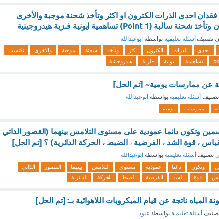
فقدان احدى الذرات الكترون او اكثر وتأخذ شحنة موجبة والأخرى
(1 Point) تساهمية ايونية فلزية هيدروجينية
 تصنيف
أسئلة تعليمية
بواسطة
ابوعبدالله
احدى
الذرات
الكترون
اكثر
وتأخذ
شحنة
موجبة
والأخرى
تكتسب
po
تساهمية
ايونية
فلزية
هيدروجينية
تجة عن ممارسات يومية~ [تم الحل]
تصنيف
أسئلة تعليمية
بواسطة
ابوعبدالله
جة
ممارسات
يومية
ين وتكون دائما عمودية على مستوى التلامس بينهما (القصور الذاتي
لقياس ، قوة الشد ، الفرضية ، الضبط ، الحركة الدائرية) ؟ [تم الحل]
 تصنيف
أسئلة تعليمية
بواسطة
ابوعبدالله
ن
وتكون
دائما
عمودية
مستوى
التلامس
بينهما
القصور
الذاتي
اس
قوة
الشد
الفرضية
الضبط
الحركة
الدائرية
نة المياه ناتجة عن قيام الميكروبات اللاهوائية بـ: [تم الحل]
صنيف
أسئلة تعليمية
بواسطة
عبود