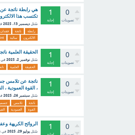
هي رابطة ناتجة عن 
1
0
تكتسب هذا الالكترون وتأخذ شحنة سالبة 
تصويتات
إجابة
ديسمبر 13، 2025
سُئل
في
رابطة
ناتجة
فقدان
الالكترون
سالبة
int
الحقيقة العلمية نا
1
0
نوفمبر 2، 2025
سُئل
في 
تصويتات
إجابة
الحقيقة
العلمية
نات
ناتجة عن تلامس جسم
1
0
، القوة العمودية ، ا
تصويتات
إجابة
سبتمبر 26، 2025
سُئل
في
ناتجة
تلامس
جسمي
القوة
العمودية
القي
الروائح الكريهة وعفو
1
0
يوليو 29، 2025
سُئل
في ت
تصويتات
إجابة