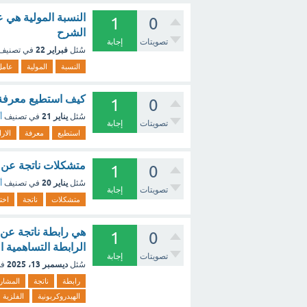
النسبة المولية هي ع
1
0
الشرح
تصويتات
إجابة
فبراير 22
سُئل
في تصنيف
النسبة
المولية
عامل
كيف استطيع معرفة ا
1
0
يناير 21
سُئل
في تصنيف
أ
تصويتات
إجابة
استطيع
معرفة
الار
متشكلات ناتجة عن ا
1
0
يناير 20
سُئل
في تصنيف
أ
تصويتات
إجابة
متشكلات
ناتجة
اخت
1
0
الرابطة التساهمية ال
تصويتات
إجابة
ديسمبر 13، 2025
سُئل
في
رابطة
ناتجة
المشار
الهيدروكربونية
الفلزية