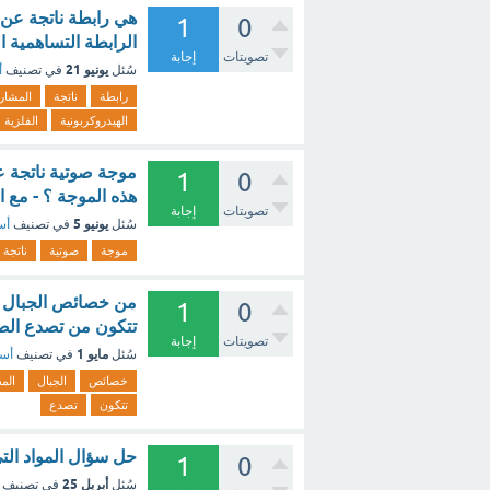
1
0
الرابطة التساهمية ا
تصويتات
إجابة
يونيو 21
سُئل
في تصنيف
أ
رابطة
ناتجة
المشار
الهيدروكربونية
الفلزية
1
0
هذه الموجة ؟ - مع 
تصويتات
إجابة
يونيو 5
سُئل
في تصنيف
أس
موجة
صوتية
ناتجة
من خصائص الجبال ال
1
0
تتكون من تصدع الص
تصويتات
إجابة
مايو 1
سُئل
في تصنيف
أسئ
خصائص
الجبال
الم
تتكون
تصدع
حل سؤال المواد التي
1
0
أبريل 25
سُئل
في تصنيف