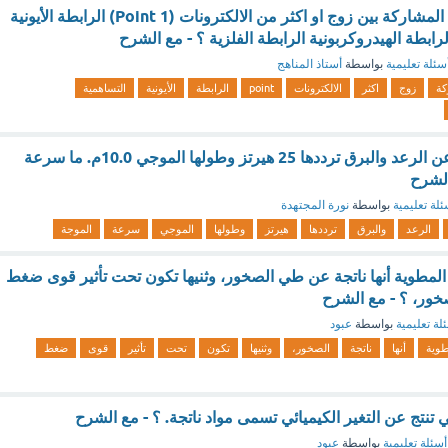
هي رابطة ناتجة عن المشاركة بين زوج او اكثر من الالكترونات (1 Point) الرابطة الأيونية
لرابطة الهيدروكربونية الرابطة الفلزية ؟ - مع الشرح
سئلة تعليمية
بواسطة
أستاذ المناهج
كة
زوج
اكثر
الالكترونات
point
الرابطة
الأيونية
التساهمية
موجة صوتية ناتجة عن الرعد والبرق ترددها 25 هيرتز وطولها الموجي 10.0م. ما سرعة
الشرح
ئلة تعليمية
بواسطة
نورة المجتهدة
الرعد
والبرق
ترددها
هيرتز
وطولها
الموجي
سرعة
الموجة
مطوية أنها ناتجة عن طي الصخور، وثنيها تكون تحت تأثير قوى ضغط
خور، ؟ - مع الشرح
لة تعليمية
بواسطة
عبود
طوية
أنها
ناتجة
الصخور،
وثنيها
تكون
تحت
تأثير
قوى
ضغط
 تنتج عن التغير الكيميائي تسمى مواد ناتجة. ؟ - مع الشرح
أسئلة تعليمية
بواسطة
عبود