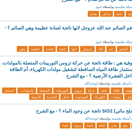
ئلة تعليمية
بواسطة
عبود
جة
دائما
تداخل
هدام
 الصائم عند الله عزوجل لانها ناتجة لعبادة عظيمة وهي الصائم ؟ -
ئلة تعليمية
بواسطة
عبود
الصائم
عند
الله
عزوجل
لانها
ناتجة
لعبادة
عظيمة
وهي
وفية هي : طاقة ناتجة عن حركة تروس التوربينات المتصلة بالمولدات،
تثمار طاقة المياه الساقطة لتشغيل مولدات الكهرباء، أم الطاقة
داخل القشرة الأرضية ؟ - مع الشرح
ف
أسئلة تعليمية
بواسطة
ابوعبدالله
وفية
طاقة
ناتجة
حركة
تروس
التوربينات
المتصلة
بالمولدات،
استثمار
غيل
مولدات
الكهرباء،
الموجودة
داخل
القشرة
الأرضية
جود الماء ؟ - مع الشرح
أسئلة تعليمية
بواسطة
ابوعبدالله
ملح
مائي
sio2
ناتجة
وجود
الماء