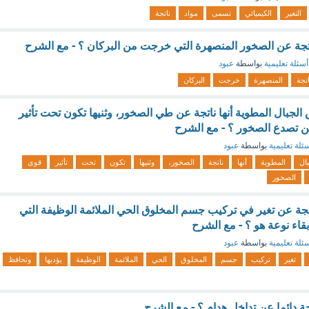
التغير
الكيميائي
تسمى
مواد
ناتجة
تجة عن الصخور المنصهرة التي خرجت من البركان ؟ - مع الشرح
أسئلة تعليمية
بواسطة
عبود
اتجة
المنصهرة
خرجت
البركان
الجبال المطوية أنها ناتجة عن طي الصخور، وثنيها تكون تحت تأثير
تصدع الصخور ؟ - مع الشرح
ئلة تعليمية
بواسطة
عبود
بال
المطوية
أنها
ناتجة
الصخور،
وثنيها
تكون
تحت
تأثير
قوى
الصخور
ة عن تغير في تركيب جسم المخلوق الحي الملائمة الوظيفة التي
قاء نوعة هو ؟ - مع الشرح
ئلة تعليمية
بواسطة
عبود
تغير
تركيب
جسم
المخلوق
الحي
الملائمة
الوظيفة
يؤديها
وتحافظ
جة دائما عن تداخل هدام ؟ - مع الشرح