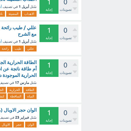
1
0
أبريل 1
سُئل
في تصنيف
أس
تصويتات
إجابة
الاهداب
المضيئة
نات
عللي / طيب رائحة فم
1
0
مع الشرح
تصويتات
إجابة
أبريل 1
سُئل
في تصنيف
أس
عللي
طيب
رائحة
الطاقة الحرارية الج
1
0
أم طاقة ناتجة عن اس
تصويتات
إجابة
الحرارية الموجودة 
مارس 17
سُئل
في تصني
الطاقة
الحرارية
الج
المياه
الساقطة
لتش
الوان حجر الاوبال (ملح مائي) SiO2 ناتجة عن و
1
0
فبراير 23
سُئل
في تصنيف
تصويتات
إجابة
الوان
حجر
الاوبال