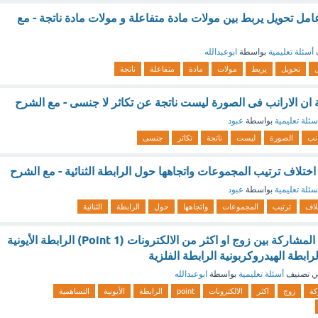
امل تحويل يربط بين مولات مادة متفاعلة و مولات مادة ناتجة - مع
أسئلة تعليمية
بواسطة
ابوعبدالله
تحويل
يربط
مولات
مادة
متفاعلة
ناتجة
ن الارانب فى الصورة ليست ناتجة عن تكاثر لا جنسى - مع الشرح
سئلة تعليمية
بواسطة
عبود
انب
الصورة
ليست
ناتجة
تكاثر
جنسى
ختلاف ترتيب المجموعات واتجاهها حول الرابطة الثنائية - مع الشرح
سئلة تعليمية
بواسطة
عبود
لاف
ترتيب
المجموعات
واتجاهها
حول
الرابطة
الثنائية
هي رابطة ناتجة عن المشاركة بين زوج او اكثر من الالكترونات (1 Point) الرابطة الأيونية
رابطة الهيدروكربونية الرابطة الفلزية
 تصنيف
أسئلة تعليمية
بواسطة
ابوعبدالله
كة
زوج
اكثر
الالكترونات
point
الرابطة
الأيونية
التساهمية