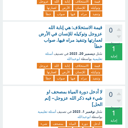
قيمة
الاستخلاف
إنابة
الله
عزوجل
وتوكيله
للإنسان
الأرض
لعمارتها
وتنفيذ
مراه
فيها
صواب
خطأ
قيمة الاستخلاف: هي إنابة الله
0
عزوجل وتوكيله للإنسان في الأرض
لعمارتها وتنفيذ مراه فيها. صواب
تصويتات
خطأ
1
ديسمبر 20، 2025
سُئل
في تصنيف
أسئلة
إجابة
تعليمية
بواسطة
ابوعبدالله
قيمة
الاستخلاف
إنابة
الله
عزوجل
وتوكيله
للإنسان
الأرض
لعمارتها
وتنفيذ
مراه
فيها
صواب
خطأ
لا أدخل دورة المياة بمصحف او
0
شيء فيه ذكر الله عزوجل~ [تم
الحل]
تصويتات
1
نوفمبر 1، 2025
سُئل
في تصنيف
أسئلة تعليمية
بواسطة
ابوعبدالله
إجابة
أدخل
دورة
المياة
بمصحف
شيء