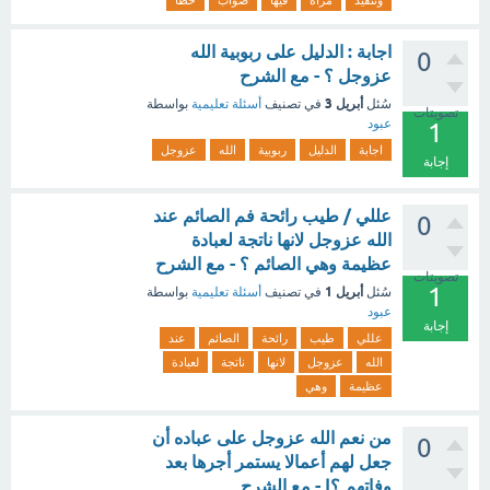
وتنفيذ
مراه
فيها
صواب
خطأ
اجابة : الدليل على ربوبية الله
0
عزوجل ؟ - مع الشرح
أبريل 3
سُئل
في تصنيف
أسئلة تعليمية
بواسطة
تصويتات
عبود
1
اجابة
الدليل
ربوبية
الله
عزوجل
إجابة
عللي / طيب رائحة فم الصائم عند
0
الله عزوجل لانها ناتجة لعبادة
عظيمة وهي الصائم ؟ - مع الشرح
تصويتات
1
أبريل 1
سُئل
في تصنيف
أسئلة تعليمية
بواسطة
عبود
إجابة
عللي
طيب
رائحة
الصائم
عند
الله
عزوجل
لانها
ناتجة
لعبادة
عظيمة
وهي
من نعم الله عزوجل على عباده أن
0
جعل لهم أعمالا يستمر أجرها بعد
وفاتهم ؟| - مع الشرح