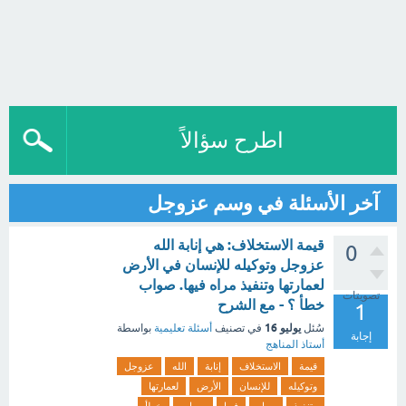
اطرح سؤالاً
آخر الأسئلة في وسم عزوجل
قيمة الاستخلاف: هي إنابة الله
0
عزوجل وتوكيله للإنسان في الأرض
لعمارتها وتنفيذ مراه فيها. صواب
تصويتات
خطأ ؟ - مع الشرح
1
يوليو 16
سُئل
في تصنيف
أسئلة تعليمية
بواسطة
إجابة
أستاذ المناهج
قيمة
الاستخلاف
إنابة
الله
عزوجل
وتوكيله
للإنسان
الأرض
لعمارتها