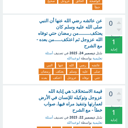
الواضحة
الخالق
عزوجل
صحيح
خطأ
عن عائشه رضي الله عنها أن النبي
0
صلى الله عليه وسلم كان
يعتكف..........من رمضان حتي توفاه
تصويتات
الله عزوجل ثم اعتكف......من بعده -
1
مع الشرح
إجابة
ديسمبر 24، 2025
سُئل
في تصنيف
أسئلة
تعليمية
بواسطة
ابوعبدالله
عائشه
رضي
الله
عنها
النبي
صلى
عليه
وسلم
يعتكف
رمضان
حتي
توفاه
عزوجل
اعتكف
بعده
قيمة الاستخلاف: هي إنابة الله
0
عزوجل وتوكيله للإنسان في الأرض
لعمارتها وتنفيذ مراه فيها. صواب
تصويتات
خطأ - مع الشرح
1
ديسمبر 22، 2025
سُئل
في تصنيف
أسئلة
إجابة
تعليمية
بواسطة
ابوعبدالله