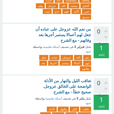
وضعف
بشخصيته
لأنه
سيء
الخلق
يبغضه
الله
عزوجل
وفيه
ضرر
الأمه
فهو
عدو
ثوب
صديق
من نعم الله عزوجل على عباده أن
0
جعل لهم أعمالا يستمر أجرها بعد
وفاتهم - مع الشرح
تصويتات
1
فبراير 2
سُئل
في تصنيف
أسئلة تعليمية
بواسطة
عبود
إجابة
نعم
الله
عزوجل
عباده
جعل
لهم
أعمالا
يستمر
أجرها
بعد
وفاتهم
تعاقب الليل والنهار من الأدلة
0
الواضحة على الخالق عزوجل.
صحيح خطأ - مع الشرح
تصويتات
1
يناير 5
سُئل
في تصنيف
أسئلة تعليمية
بواسطة
عبود
إجابة
تعاقب
الليل
والنهار
الأدلة