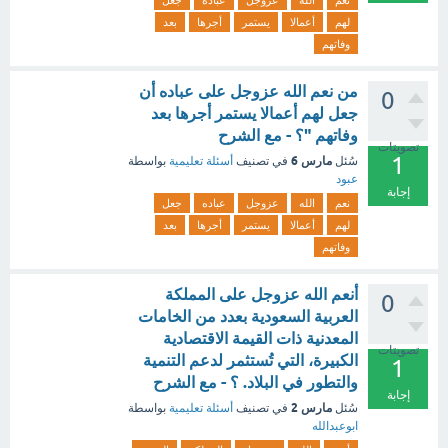
نعم
الله
عزوجل
عباده
جعل
لهم
أعمالا
يستمر
أجرها
بعد
وفاتهم
من نعم الله عزوجل على عباده أن
0
جعل لهم أعمالا يستمر أجرها بعد
وفاتهم "؟ - مع الشرح
تصويتات
1
مارس 6
سُئل
في تصنيف
أسئلة تعليمية
بواسطة
عبود
إجابة
نعم
الله
عزوجل
عباده
جعل
لهم
أعمالا
يستمر
أجرها
بعد
وفاتهم
أنعم الله عزوجل على المملكة
0
العربية السعودية بعدد من الخامات
المعدنية ذات القيمة الاقتصادية
تصويتات
الكبيرة، التي تُستثمر لدعم التنمية
1
والتطور في البلاد. ؟ - مع الشرح
إجابة
مارس 2
سُئل
في تصنيف
أسئلة تعليمية
بواسطة
ابوعبدالله