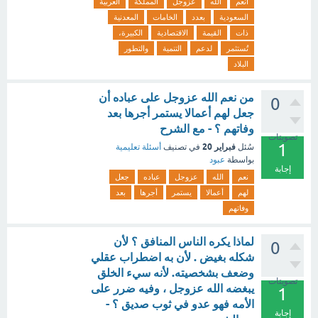
أنعم
الله
عزوجل
المملكة
العربية
السعودية
بعدد
الخامات
المعدنية
ذات
القيمة
الاقتصادية
الكبيرة،
تُستثمر
لدعم
التنمية
والتطور
البلاد
من نعم الله عزوجل على عباده أن
0
جعل لهم أعمالا يستمر أجرها بعد
وفاتهم ؟ - مع الشرح
تصويتات
1
فبراير 20
سُئل
في تصنيف
أسئلة تعليمية
بواسطة
عبود
إجابة
نعم
الله
عزوجل
عباده
جعل
لهم
أعمالا
يستمر
أجرها
بعد
وفاتهم
لماذا يكره الناس المنافق ؟ لأن
0
شكله بغيض . لأن به اضطراب عقلي
وضعف بشخصيته. لأنه سيء الخلق
تصويتات
يبغضه الله عزوجل ، وفيه ضرر على
1
الأمه فهو عدو في ثوب صديق ؟ -
إجابة