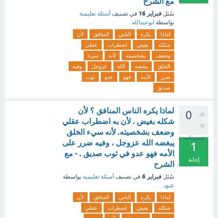
مع الشرح
فبراير 16
سُئل
في تصنيف
أسئلة تعليمية
بواسطة
ابوعبدالله
لماذا
يكره
الناس
المنافق
لأن
شكله
بغيض
اضطراب
عقلي
وضعف
بشخصيته
لأنه
سيء
الخلق
يبغضه
الله
عزوجل
وفيه
ضرر
الأمه
فهو
عدو
ثوب
صديق
لماذا يكره الناس المنافق ؟ لأن
0
شكله بغيض . لأن به اضطراب عقلي
وضعف بشخصيته. لأنه سيء الخلق
تصويتات
يبغضه الله عزوجل ، وفيه ضرر على
1
الأمه فهو عدو في ثوب صديق . - مع
إجابة
الشرح
فبراير 6
سُئل
في تصنيف
أسئلة تعليمية
بواسطة
عبود
لماذا
يكره
الناس
المنافق
لأن
شكله
بغيض
اضطراب
عقلي