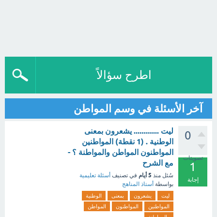
اطرح سؤالاً
آخر الأسئلة في وسم المواطن
ليت ............. يشعرون بمعنى
0
الوطنية . (1 نقطة) المواطنين
المواطنون المواطن والمواطنة ؟ -
تصويتات
مع الشرح
1
5 أيام
سُئل
منذ
في تصنيف
أسئلة تعليمية
إجابة
بواسطة
أستاذ المناهج
ليت
يشعرون
بمعنى
الوطنية
المواطنين
المواطنون
المواطن