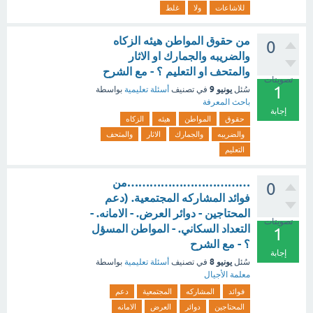
للاشاعات
ولا
غلط
من حقوق المواطن هيئه الزكاه
0
والضريبه والجمارك او الاثار
والمتحف او التعليم ؟ - مع الشرح
تصويتات
1
يونيو 9
سُئل
في تصنيف
أسئلة تعليمية
بواسطة
باحث المعرفة
إجابة
حقوق
المواطن
هيئه
الزكاه
والضريبه
والجمارك
الاثار
والمتحف
التعليم
……………………………من
0
فوائد المشاركه المجتمعية. (دعم
المحتاجين - دوائر العرض. - الامانه. -
تصويتات
التعداد السكاني. - المواطن المسؤل
1
؟ - مع الشرح
إجابة
يونيو 8
سُئل
في تصنيف
أسئلة تعليمية
بواسطة
معلمة الأجيال
فوائد
المشاركه
المجتمعية
دعم
المحتاجين
دوائر
العرض
الامانه