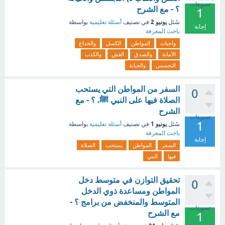
تصويتات
؟ - مع الشرح
1
يونيو 2
سُئل
في تصنيف
أسئلة تعليمية
بواسطة
إجابة
باحث المعرفة
واجبات
المواطن
الكسل
والخداع
الأمانة
والصدق
الغش
والكذب
التجسس
والخيانة
السفر من المواطن التي يستحب
0
الصلاة فيها على النبي ﷺ. ؟ - مع
الشرح
تصويتات
1
يونيو 1
سُئل
في تصنيف
أسئلة تعليمية
بواسطة
باحث المعرفة
إجابة
السفر
المواطن
يستحب
الصلاة
فيها
النبي
تحقيق التوازن في متوسط دخل
0
المواطن ومساعدة ذوي الدخل
المتوسط والمنخفض من برامج ؟ -
تصويتات
مع الشرح
1