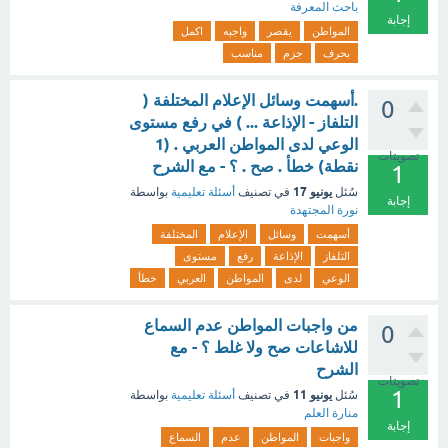
باحث المعرفة
إجابة
المواطن
يقصر
واجبه
اكمل
بحرف
جزم
مناسب
.أسهمت وسائل الإعلام المختلفة (
0
التلفاز - الإذاعة ... ) في رفع مستوى
الوعي لدى المواطن العربي . (1
تصويتات
نقطة) خطأ . صح . ؟ - مع الشرح
1
يونيو 17
سُئل
في تصنيف
أسئلة تعليمية
بواسطة
إجابة
نورة المجتهدة
أسهمت
وسائل
الإعلام
المختلفة
التلفاز
الإذاعة
رفع
مستوى
الوعي
لدى
المواطن
العربي
خطأ
‏من واجبات المواطن عدم السماع
0
‏للاشاعات صح ولا غلط ؟ - مع
الشرح
تصويتات
1
يونيو 11
سُئل
في تصنيف
أسئلة تعليمية
بواسطة
منارة العلم
إجابة
واجبات
المواطن
عدم
السماع