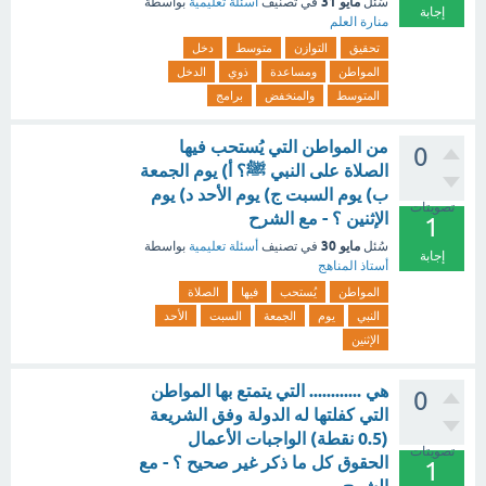
مايو 31
سُئل
في تصنيف
أسئلة تعليمية
بواسطة
إجابة
منارة العلم
تحقيق
التوازن
متوسط
دخل
المواطن
ومساعدة
ذوي
الدخل
المتوسط
والمنخفض
برامج
من المواطن التي يُستحب فيها
0
الصلاة على النبي ﷺ؟ أ) يوم الجمعة
ب) يوم السبت ج) يوم الأحد د) يوم
تصويتات
الإثنين ؟ - مع الشرح
1
مايو 30
سُئل
في تصنيف
أسئلة تعليمية
بواسطة
إجابة
أستاذ المناهج
المواطن
يُستحب
فيها
الصلاة
النبي
يوم
الجمعة
السبت
الأحد
الإثنين
هي ............ التي يتمتع بها المواطن
0
التي كفلتها له الدولة وفق الشريعة
(0.5 نقطة) الواجبات الأعمال
تصويتات
الحقوق كل ما ذكر غير صحيح ؟ - مع
1