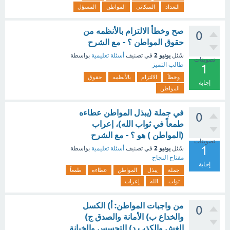
التعداد
السكاني
المواطن
المسؤل
‏صح وخطأ الالتزام بالأنظمه من
0
حقوق المواطن ؟ - مع الشرح
يونيو 2
سُئل
في تصنيف
أسئلة تعليمية
بواسطة
تصويتات
طالب التميز
1
وخطأ
الالتزام
بالأنظمه
حقوق
إجابة
المواطن
في جملة (يبذل المواطن عطاءه
0
طمعاً في ثواب الله)، إعراب
(المواطن ) هو ؟ - مع الشرح
تصويتات
1
يونيو 2
سُئل
في تصنيف
أسئلة تعليمية
بواسطة
مفتاح النجاح
إجابة
جملة
يبذل
المواطن
عطاءه
طمعاً
ثواب
الله
إعراب
من واجبات المواطن: أ) الكسل
0
والخداع ب) الأمانة والصدق ج)
الغش والكذب د) التجسس والخيانة