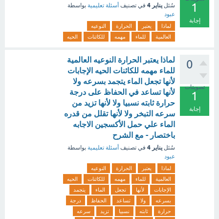
1
يناير 4
سُئل
في تصنيف
أسئلة تعليمية
بواسطة
عبود
إجابة
لماذا
يعتبر
الحرارة
النوعيه
العالمية
للماء
مهمه
للكائنات
الحيه
لماذا يعتبر الحرارة النوعيه العالمية
0
للماء مهمه للكائنات الحيه الإجابات
لأنها تجعل الماء يتجمد بسرعه ولا
تصويتات
لأنها تساعد في الحفاظ على درجة
1
حرارة ثابته نسبيا ولا لأنها تزيد من
إجابة
سرعه التبخر ولا لأنها تقلل من قدره
الماء علي حمل الأكسجين الاجابه
باختصار - مع الشرح
يناير 4
سُئل
في تصنيف
أسئلة تعليمية
بواسطة
عبود
لماذا
يعتبر
الحرارة
النوعيه
العالمية
للماء
مهمه
للكائنات
الحيه
الإجابات
لأنها
تجعل
الماء
يتجمد
بسرعه
ولا
تساعد
الحفاظ
درجة
حرارة
ثابته
نسبيا
تزيد
سرعه