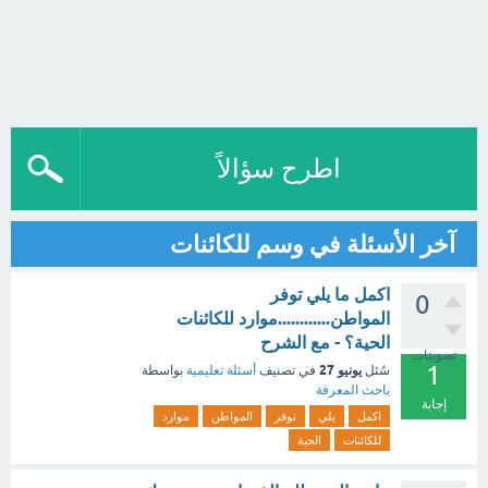
اطرح سؤالاً
آخر الأسئلة في وسم للكائنات
اكمل ما يلي توفر
0
المواطن............موارد للكائنات
الحية؟ - مع الشرح
تصويتات
1
يونيو 27
سُئل
في تصنيف
أسئلة تعليمية
بواسطة
باحث المعرفة
إجابة
اكمل
يلي
توفر
المواطن
موارد
للكائنات
الحية