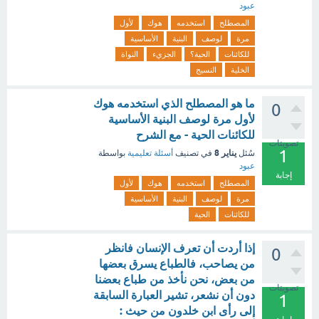
عبود
المصطلح
استخدمه
هوك
لأول
مرة
لوصف
البنية
الأساسية
للكائنات
الحية؟
الجزيء
النواة
الخلية
النسيج
ما هو المصطلح الذي استخدمه هوك
0
لأول مرة لوصف البنية الأساسية
للكائنات الحية - مع الشرح
تصويتات
1
يناير 8
سُئل
في تصنيف
أسئلة تعليمية
بواسطة
عبود
إجابة
المصطلح
استخدمه
هوك
لأول
مرة
لوصف
البنية
الأساسية
للكائنات
الحية
إذا أردت أن تعرف الإنسان فانظر
0
من يصاحب، فالطباع يسرق بعضها
من بعض، نحن نأخذ من طباع بعضنا
تصويتات
دون أن نشعر، تشير العبارة السابقة
1
إلى رأى ابن خلدون من حيث :