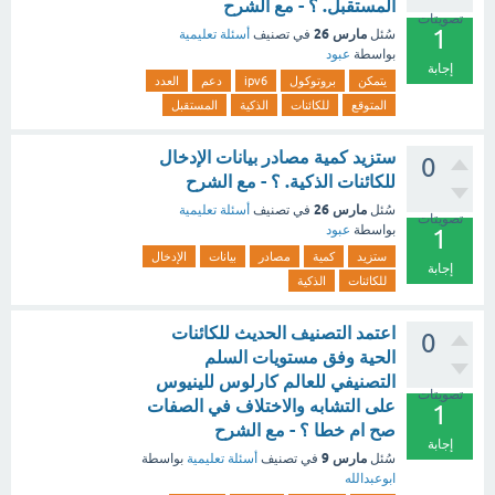
المستقبل. ؟ - مع الشرح
تصويتات
1
مارس 26
سُئل
في تصنيف
أسئلة تعليمية
بواسطة
عبود
إجابة
يتمكن
بروتوكول
ipv6
دعم
العدد
المتوقع
للكائنات
الذكية
المستقبل
ستزيد كمية مصادر بيانات الإدخال
0
للكائنات الذكية. ؟ - مع الشرح
مارس 26
سُئل
في تصنيف
أسئلة تعليمية
تصويتات
بواسطة
عبود
1
ستزيد
كمية
مصادر
بيانات
الإدخال
إجابة
للكائنات
الذكية
اعتمد التصنيف الحديث للكائنات
0
الحية وفق مستويات السلم
التصنيفي للعالم كارلوس للينيوس
تصويتات
على التشابه والاختلاف في الصفات
1
صح ام خطا ؟ - مع الشرح
إجابة
مارس 9
سُئل
في تصنيف
أسئلة تعليمية
بواسطة
ابوعبدالله