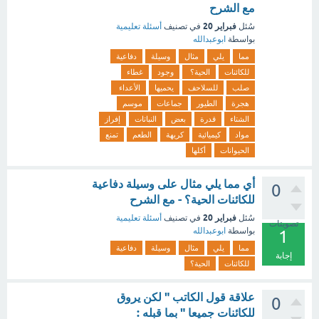
مع الشرح
فبراير 20
سُئل
في تصنيف
أسئلة تعليمية
بواسطة
ابوعبدالله
مما
يلي
مثال
وسيلة
دفاعية
للكائنات
الحية؟
وجود
غطاء
صلب
للسلاحف
يحميها
الأعداء
هجرة
الطيور
جماعات
موسم
الشتاء
قدرة
بعض
النباتات
إفراز
مواد
كيميائية
كريهة
الطعم
تمنع
الحيوانات
أكلها
أي مما يلي مثال على وسيلة دفاعية
0
للكائنات الحية؟ - مع الشرح
فبراير 20
سُئل
في تصنيف
أسئلة تعليمية
تصويتات
بواسطة
ابوعبدالله
1
مما
يلي
مثال
وسيلة
دفاعية
إجابة
للكائنات
الحية؟
علاقة قول الكاتب " لكن يروق
0
للكائنات جميعا " بما قبله :