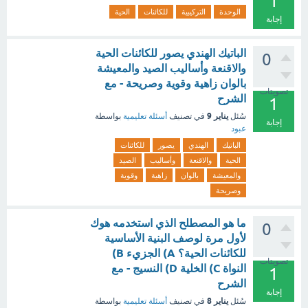
1
الوحدة
التركيبية
للكائنات
الحية
إجابة
الباتيك الهندي يصور للكائنات الحية
0
والاقنعة وأساليب الصيد والمعيشة
بالوان زاهية وقوية وصريحة - مع
تصويتات
الشرح
1
يناير 9
سُئل
في تصنيف
أسئلة تعليمية
بواسطة
إجابة
عبود
الباتيك
الهندي
يصور
للكائنات
الحية
والاقنعة
وأساليب
الصيد
والمعيشة
بالوان
زاهية
وقوية
وصريحة
ما هو المصطلح الذي استخدمه هوك
0
لأول مرة لوصف البنية الأساسية
للكائنات الحية؟ A) الجزيء B)
تصويتات
النواة C) الخلية D) النسيج - مع
1
الشرح
إجابة
يناير 8
سُئل
في تصنيف
أسئلة تعليمية
بواسطة