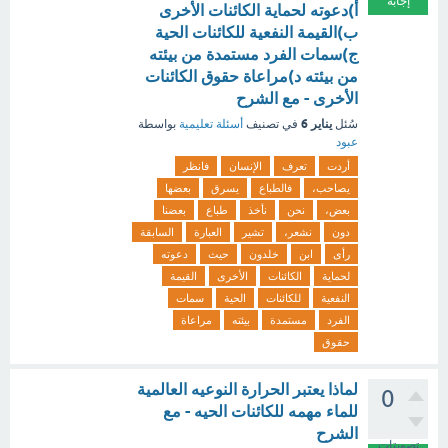
إجابة
أ)دعوته لحماية الكائنات الأخرى
ب)القيمة النفعية للكائنات الحية
ج)سمات الفرد مستمدة من بيئته
من بيئته د)مراعاة حقوق الكائنات
الأخرى - مع الشرح
يناير 6
سُئل
في تصنيف
أسئلة تعليمية
بواسطة
عبود
أردت
تعرف
الإنسان
فانظر
يصاحب،
فالطباع
يسرق
بعضها
بعض،
نحن
نأخذ
طباع
بعضنا
دون
نشعر،
تشير
العبارة
السابقة
رأى
ابن
خلدون
حيث
دعوته
لحماية
الكائنات
الأخرى
القيمة
النفعية
للكائنات
الحية
سمات
الفرد
مستمدة
بيئته
مراعاة
حقوق
لماذا يعتبر الحرارة النوعيه العالمية
0
للماء مهمه للكائنات الحيه - مع
الشرح
تصويتات