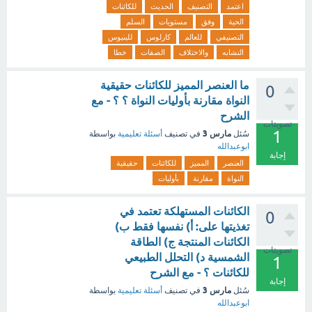
اعتمد
التصنيف
الحديث
للكائنات
الحية
وفق
مستويات
السلم
التصنيفي
للعالم
كارلوس
للينيوس
التشابه
والاختلاف
الصفات
خطا
ما العنصر المميز للكائنات حقيقية
0
النواة مقارنة بأوليات النواة ؟ ؟ - مع
الشرح
تصويتات
1
مارس 3
سُئل
في تصنيف
أسئلة تعليمية
بواسطة
ابوعبدالله
إجابة
العنصر
المميز
للكائنات
حقيقية
النواة
مقارنة
بأوليات
الكائنات المستهلكة تعتمد في
0
تغذيتها على: أ) نفسها فقط ب)
الكائنات المنتجة ج) الطاقة
تصويتات
الشمسية د) التحلل الطبيعي
1
للكائنات ؟ - مع الشرح
إجابة
مارس 3
سُئل
في تصنيف
أسئلة تعليمية
بواسطة
ابوعبدالله