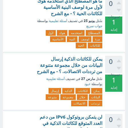
ما هو المصطلح الذي استخدمه هوك
0
لأول مرة لوصف البنية الأساسية
للكائنات الحية ؟ - مع الشرح
تصويتات
1
يونيو 25
سُئل
في تصنيف
أسئلة تعليمية
بواسطة
جواب سريع
إجابة
المصطلح
استخدمه
هوك
لأول
مرة
لوصف
البنية
الأساسية
للكائنات
الحية
يمكن للكائنات الذكية إرسال
0
البيانات من خلال مجموعة متنوعة
من ترددات الاتصالات. ؟ - مع الشرح
تصويتات
1
مارس 27
سُئل
في تصنيف
أسئلة تعليمية
بواسطة
عبود
إجابة
يمكن
للكائنات
الذكية
إرسال
البيانات
خلال
مجموعة
متنوعة
ترددات
الاتصالات
لن يتمكن بروتوكول IPv6 من دعم
0
العدد المتوقع للكائنات الذكية في