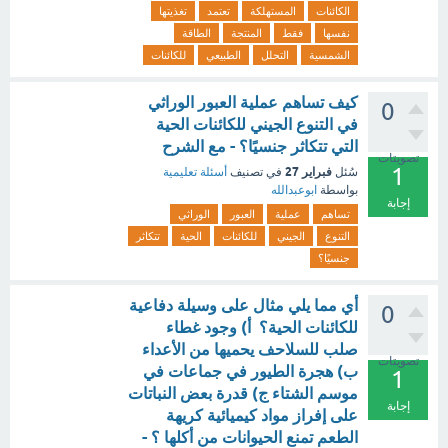
الكائنات
المستهلكة
تعتمد
تغذيتها
نفسها
فقط
المنتجة
الطاقة
الشمسية
التحلل
الطبيعي
للكائنات
كيف تساهم عملية العبور الوراثي
0
في التنوع الجيني للكائنات الحية
التي تتكاثر جنسيًا؟ - مع الشرح
تصويتات
1
فبراير 27
سُئل
في تصنيف
أسئلة تعليمية
بواسطة
ابوعبدالله
إجابة
تساهم
عملية
العبور
الوراثي
التنوع
الجيني
للكائنات
الحية
تتكاثر
جنسيًا؟
أي مما يلي مثال على وسيلة دفاعية
0
للكائنات الحية؟ أ) وجود غطاء
صلب للسلاحف يحميها من الأعداء
تصويتات
ب) هجرة الطيور في جماعات في
1
موسم الشتاء ج) قدرة بعض النباتات
إجابة
على إفراز مواد كيميائية كريهة
الطعم تمنع الحيوانات من أكلها ؟ -