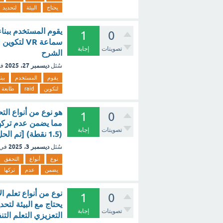
يحتاج
البيئة
لتحديد
يقوم المستخدم ببنا
1
0
تصويتات
إجابة
الشرح
ديسمبر 27، 2025
سُئل
في
يقوم
المستخدم
ببن
لتكوين
raid
طابعة
هو نوع من أنواع الت
1
0
تصويتات
إجابة
(1.5 نقطة) [تم الحل]
ديسمبر 3، 2025
سُئل
في 
نوع
أنواع
التحقق
يضمن
عدم
تركها
نوع من أنواع تعلم ال
1
0
يحتاج مع البيئة لتحد
تصويتات
إجابة
التعزيزي التعلم التن