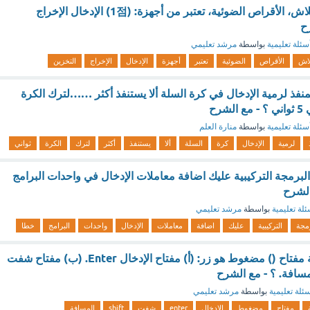
.القرص الصلب، الفلاش، الأقراص الضوئية، تعتبر من أجهزة: (1점) الإدخال الإخراج
رح
سئلة تعليمية
بواسطة
مرشد تعليمي
لاش
الأقراص
الضوئية
تعتبر
أجهزة
الإدخال
الإخراج
التخزين
نفذ لرمية الإدخال في كرة السلة ألا يستنفذ أكثر ……لترك الكرة
سئلة تعليمية
بواسطة
منارة العلم
لرمية
الإدخال
كرة
السلة
ألا
يستنفذ
أكثر
لترك
الكرة
ثواني
لبرمجة التركيبية عليك اضافة معاملات الإدخال في واحدات البرامج
الشرح
ئلة تعليمية
بواسطة
مرشد تعليمي
رمجة
التركيبية
عليك
اضافة
معاملات
الإدخال
واحدات
البرامج
خطا
الزر الافتراضي للبنة مفتاح () مضغوط هو زر: (أ) مفتاح الإدخال Enter. (ب) مفتاح شفت
ئلة تعليمية
بواسطة
مرشد تعليمي
مفتاح
مضغوط
الإدخال
enter
شفت
shift
المسافة