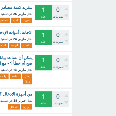
ستزيد كمية مصادر بي
1
0
مارس 26
سُئل
في تصني
تصويتات
إجابة
ستزيد
كمية
مصادر
الاجابة : أدوات الإ
1
0
مارس 24
سُئل
في تصني
تصويتات
إجابة
الاجابة
أدوات
الإدخا
يمكن أن تساعد بيان
1
0
صح أم خطأ ؟ - مع 
تصويتات
إجابة
مارس 13
سُئل
في تصني
يمكن
تساعد
بيانات
خطأ
من أجهزة الإدخال ؟
1
0
فبراير 28
سُئل
في تصنيف
تصويتات
إجابة
أجهزة
الإدخال