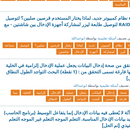
المناسبة
ء نظام كمبيوتر جديد. لماذا يختار المستخدم قرصين صلبين؟ لتوصيل
سماعة VR لتكوين RAID لتوصيل طابعة ليزر لمشاركة أجهزة الإدخال بين شاشتين - مع
 تصنيف
أسئلة تعليمية
بواسطة
ابوعبدالله
اء
نظام
كمبيوتر
جديد
لماذا
يختار
قرصين
صلبين؟
لتوصيل
سماعة
ليزر
لمشاركة
أجهزة
الإدخال
شاشتين
حقق من صحة إدخال البيانات يجعل عملية الإدخال إلزامية في الخلية
مما يضمن عدم تركها فارغة تسمى التحقق من : (1 نقطة) البحث التواجد الطول النطاق
تصنيف
أسئلة تعليمية
بواسطة
ابوعبدالله
صحة
إدخال
البيانات
يجعل
عملية
الإدخال
إلزامية
الخلية
مما
فارغة
تسمى
البحث
التواجد
الطول
النطاق
آلة لا يُعطى فيه بيانات الإدخال إنما يتفاعل الوسيط (برنامج الحاسب)
يد بيانات الإدخال المناسبة. التعلم الموجه التعلم غير الموجه التعلم
فيذي [تم الحل]