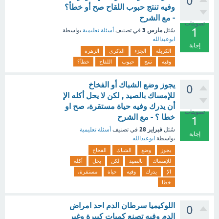
0
وفيه تنتج حبوب اللقاح صح أو خطأ؟
- مع الشرح
تصويتات
1
مارس 3
سُئل
في تصنيف
أسئلة تعليمية
بواسطة
ابوعبدالله
إجابة
الكربلة
الجزء
الذكرى
الزهرة
وفيه
تنتج
حبوب
اللقاح
خطأ؟
يجوز وضع الشباك أو الفخاخ
0
للإمساك بالصيد , لكن لا يحل أكله الإ
أن يدرك وفيه حياة مستقرة، صح او
تصويتات
خطا ؟ - مع الشرح
1
فبراير 28
سُئل
في تصنيف
أسئلة تعليمية
إجابة
بواسطة
ابوعبدالله
يجوز
وضع
الشباك
الفخاخ
للإمساك
بالصيد
لكن
يحل
أكله
الإ
يدرك
وفيه
حياة
مستقرة،
خطا
اللوكيميا سرطان الدم احد امراض
0
الدم وفيه تصنع كميات كبيرة وغير