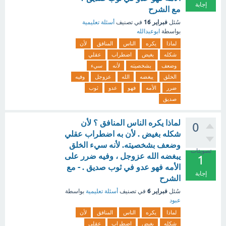
إجابة
مع الشرح
فبراير 16
سُئل
في تصنيف
أسئلة تعليمية
بواسطة
ابوعبدالله
لماذا
يكره
الناس
المنافق
لأن
شكله
بغيض
اضطراب
عقلي
وضعف
بشخصيته
لأنه
سيء
الخلق
يبغضه
الله
عزوجل
وفيه
ضرر
الأمه
فهو
عدو
ثوب
صديق
لماذا يكره الناس المنافق ؟ لأن
0
شكله بغيض . لأن به اضطراب عقلي
وضعف بشخصيته. لأنه سيء الخلق
تصويتات
يبغضه الله عزوجل ، وفيه ضرر على
1
الأمه فهو عدو في ثوب صديق . - مع
إجابة
الشرح
فبراير 6
سُئل
في تصنيف
أسئلة تعليمية
بواسطة
عبود
لماذا
يكره
الناس
المنافق
لأن
شكله
بغيض
اضطراب
عقلي