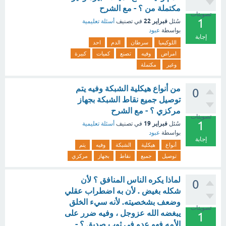
مكتملة من ؟ - مع الشرح
تصويتات
1
فبراير 22
سُئل
في تصنيف
أسئلة تعليمية
بواسطة
عبود
إجابة
اللوكيميا
سرطان
الدم
احد
امراض
وفيه
تصنع
كميات
كبيرة
وغير
مكتملة
من أنواع هيكلية الشبكة وفيه يتم
0
توصيل جميع نقاط الشبكة بجهاز
مركزي ؟ - مع الشرح
تصويتات
1
فبراير 19
سُئل
في تصنيف
أسئلة تعليمية
بواسطة
عبود
إجابة
أنواع
هيكلية
الشبكة
وفيه
يتم
توصيل
جميع
نقاط
بجهاز
مركزي
لماذا يكره الناس المنافق ؟ لأن
0
شكله بغيض . لأن به اضطراب عقلي
وضعف بشخصيته. لأنه سيء الخلق
تصويتات
يبغضه الله عزوجل ، وفيه ضرر على
1
الأمه فهو عدو في ثوب صديق ؟ -