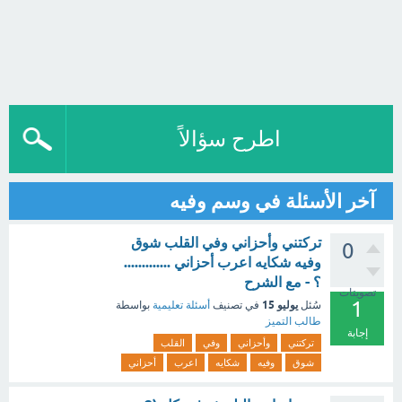
اطرح سؤالاً
آخر الأسئلة في وسم وفيه
تركتني وأحزاني وفي القلب شوق
0
وفيه شكايه اعرب أحزاني .............
؟ - مع الشرح
تصويتات
1
يوليو 15
سُئل
في تصنيف
أسئلة تعليمية
بواسطة
طالب التميز
إجابة
تركتني
وأحزاني
وفي
القلب
شوق
وفيه
شكايه
اعرب
أحزاني