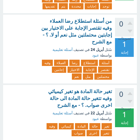
توجد
إجابات
محددة
يتم
تقديمها
من أسئلة استطلاع رضا العملاء
0
وفيه تقتصر الإجابة على الاختيار بين
إجابتين محتملتين مثل نعم أو لا. ؟ -
تصويتات
مع الشرح
1
أبريل 24
سُئل
في تصنيف
أسئلة تعليمية
إجابة
بواسطة
عبود
أسئلة
استطلاع
رضا
العملاء
وفيه
تقتصر
الإجابة
الاختيار
إجابتين
محتملتين
مثل
نعم
تغير حالة المادة هو تغير كيميائي
0
وفيه تتغير حالة المادة الى حالة
اخرى صواب. ؟ - مع الشرح
تصويتات
1
أبريل 22
سُئل
في تصنيف
أسئلة تعليمية
بواسطة
عبود
إجابة
تغير
حالة
المادة
كيميائي
وفيه
تتغير
اخرى
صواب