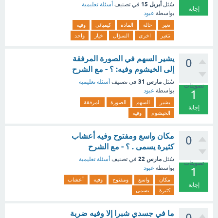
أبريل 15
سُئل
في تصنيف
أسئلة تعليمية
إجابة
بواسطة
عبود
تغير
حالة
المادة
كيميائي
وفيه
تتغير
اخرى
السؤال
خيار
واحد
يشير السهم في الصورة المرفقة
0
إلى الخيشوم وفيه: ؟ - مع الشرح
مارس 31
سُئل
في تصنيف
أسئلة تعليمية
تصويتات
بواسطة
عبود
1
يشير
السهم
الصورة
المرفقة
إجابة
الخيشوم
وفيه
مكان واسع ومفتوح وفيه أعشاب
0
كثيرة يسمى . ؟ - مع الشرح
مارس 22
سُئل
في تصنيف
أسئلة تعليمية
تصويتات
بواسطة
عبود
1
مكان
واسع
ومفتوح
وفيه
أعشاب
إجابة
كثيرة
يسمى
ما في جسدي شبرا إلا وفيه ضربة
0