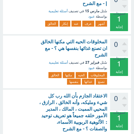
| - مع الشرح
مارس 15
سُئل
في تصنيف
أسئلة تعليمية
تصويتات
بواسطة
عبود
1
أشهر
عرف
عنه
إنكار
الخالق
إجابة
المخلوقات الحيه التي مكنها الخالق
0
ان تصنع غذائها بنفسها هي ؟ - مع
الشرح
تصويتات
1
فبراير 27
سُئل
في تصنيف
أسئلة تعليمية
بواسطة
عبود
إجابة
المخلوقات
الحيه
مكنها
الخالق
تصنع
غذائها
بنفسها
الاعتقاد الجازم بأن الله رب كل
0
شيء ومليكه، وأنه الخالق ، الرازق ،
المحيي المميت ، المالك ، المدير
تصويتات
الأمور خلقه جميعاً هو تعريف توحيد
1
: الألوهية الربوبية الأسماء،
إجابة
والصفات ؟ - مع الشرح