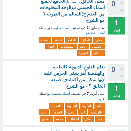
معنى الخالق ..........أ)الجامع لجميع
0
اسماء الحسنى ب)اوجد المخلوقات
من العدم ج)السالم من العيوب ؟ -
تصويتات
مع الشرح
1
مايو 24
سُئل
في تصنيف
أسئلة تعليمية
بواسطة
إجابة
أستاذ المناهج
معنى
الخالق
الجامع
لجميع
اسماء
الحسنى
اوجد
المخلوقات
العدم
السالم
العيوب
تعلم العلوم الدنيوية كالطب،
0
والهندسة أمر ينبغي الحرص عليه
لإنها تمكن من اكتشاف صنعة
تصويتات
الخالق ؟ - مع الشرح
1
أبريل 7
سُئل
في تصنيف
أسئلة تعليمية
بواسطة
إجابة
عبود
تعلم
العلوم
الدنيوية
كالطب،
والهندسة
أمر
ينبغي
الحرص
عليه
لإنها
تمكن
اكتشاف
صنعة
الخالق