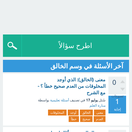
اطرح سؤالاً
آخر الأسئلة في وسم الخالق
معنى (الخالق): الذي أوجد
0
المخلوقات من العدم صحيح خطأ ؟ -
مع الشرح
تصويتات
1
يوليو 17
سُئل
في تصنيف
أسئلة تعليمية
بواسطة
منارة العلم
إجابة
معنى
الخالق
أوجد
المخلوقات
العدم
صحيح
خطأ