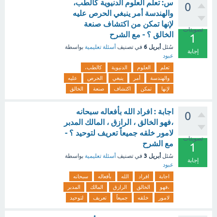
س: تعلم العلوم الدنيوية كالطب،
0
والهندسة أمر ينبغي الحرص عليه
لإنها تمكن من اكتشاف صنعة
تصويتات
الخالق ؟ - مع الشرح
1
أبريل 6
سُئل
في تصنيف
أسئلة تعليمية
بواسطة
إجابة
عبود
تعلم
العلوم
الدنيوية
كالطب،
والهندسة
أمر
ينبغي
الحرص
عليه
لإنها
تمكن
اكتشاف
صنعة
الخالق
اجابة : افراد الله بأفعاله سبحانه
0
،فهو الخالق ، الرازق ، المالك المدبر
لامور خلقه جميعاً تعريف لتوحيد ؟ -
تصويتات
مع الشرح
1
أبريل 3
سُئل
في تصنيف
أسئلة تعليمية
بواسطة
إجابة
عبود
اجابة
افراد
الله
بأفعاله
سبحانه
،فهو
الخالق
الرازق
المالك
المدبر
لامور
خلقه
جميعاً
تعريف
لتوحيد