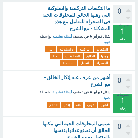
ما التكيفات التركيبية والسلوكية
0
التى وهبها الخالق للمخلوقات الحية
فى الصحراء للتعامل مع هذه
تصويتات
المشكلة - مع الشرح
1
فبراير 6
سُئل
في تصنيف
أسئلة تعليمية
بواسطة
إجابة
عبود
التكيفات
التركيبية
والسلوكية
التى
وهبها
الخالق
للمخلوقات
الحية
الصحراء
للتعامل
المشكلة
أشهر من عرف عنه إنكار الخالق -
0
مع الشرح
فبراير 4
سُئل
في تصنيف
أسئلة تعليمية
بواسطة
تصويتات
عبود
1
أشهر
عرف
عنه
إنكار
الخالق
إجابة
تسمى المخلوقات الحية التي مكنها
0
الخالق أن تصنع غذائها بنفسها
بالمنتجات - مع الشرح