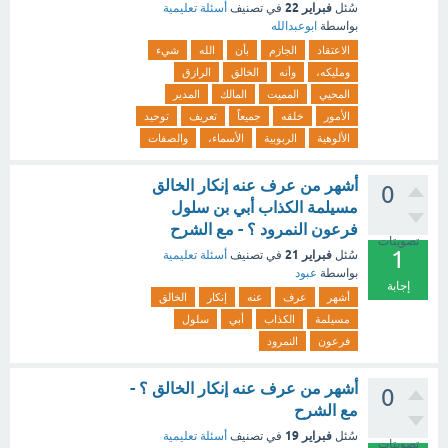
فبراير 22
سُئل
في تصنيف
أسئلة تعليمية
بواسطة
ابوعبدالله
الاعتقاد
الجازم
بأن
الله
شيء
ومليكه،
وأنه
الخالق
الرازق
المحيي
المميت
المالك
المدير
الأمور
خلقه
جميعاً
تعريف
توحيد
الألوهية
الربوبية
الأسماء،
والصفات
أشهر من عرف عنه إنكار الخالق
0
مسيلمة الكذاب أبي بن سلول
فرعون النمرود ؟ - مع الشرح
تصويتات
1
فبراير 21
سُئل
في تصنيف
أسئلة تعليمية
بواسطة
عبود
إجابة
أشهر
عرف
عنه
إنكار
الخالق
مسيلمة
الكذاب
أبي
سلول
فرعون
النمرود
أشهر من عرف عنه إنكار الخالق ؟ -
0
مع الشرح
فبراير 19
سُئل
في تصنيف
أسئلة تعليمية
تصويتات