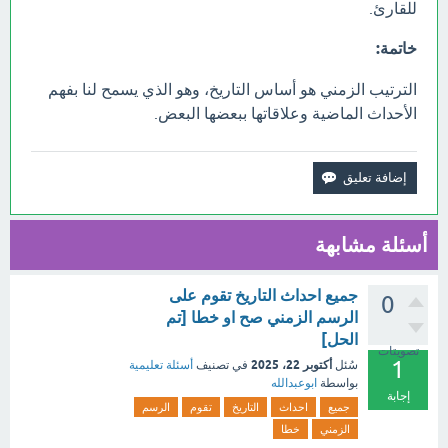
للقارئ.
خاتمة:
الترتيب الزمني هو أساس التاريخ، وهو الذي يسمح لنا بفهم
الأحداث الماضية وعلاقاتها ببعضها البعض.
أسئلة مشابهة
جميع احداث التاريخ تقوم على
0
الرسم الزمني صح او خطا [تم
الحل]
تصويتات
1
أكتوبر 22، 2025
سُئل
في تصنيف
أسئلة تعليمية
بواسطة
ابوعبدالله
إجابة
جميع
احداث
التاريخ
تقوم
الرسم
الزمني
خطا