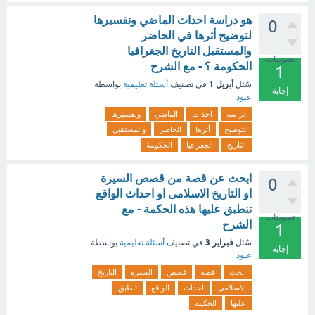
هو دراسة احداث الماضي وتفسيرها
0
لتوضيح أثرها في الحاضر
والمستقبل التاريخ الجغرافيا
تصويتات
الحكومة ؟ - مع الشرح
1
أبريل 1
سُئل
في تصنيف
أسئلة تعليمية
بواسطة
إجابة
عبود
دراسة
احداث
الماضي
وتفسيرها
لتوضيح
أثرها
الحاضر
والمستقبل
التاريخ
الجغرافيا
الحكومة
ابحث عن قصة من قصص السيرة
0
او التاريخ الاسلامى او احداث الواقع
تنطبق عليها هذه الحكمة - مع
تصويتات
الشرح
1
فبراير 3
سُئل
في تصنيف
أسئلة تعليمية
بواسطة
إجابة
عبود
ابحث
قصة
قصص
السيرة
التاريخ
الاسلامى
احداث
الواقع
تنطبق
عليها
الحكمة