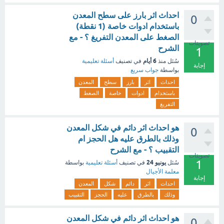
احداث اثر بارز على سطح المعدن
0
باستخدام ادوات خاصة (1 نقطة)
الصغط على المعدن التفريغ ؟ - مع
تصويتات
الشرح
1
6 أيام
سُئل
منذ
في تصنيف
أسئلة تعليمية
إجابة
بواسطة
جواب سريع
احداث
اثر
بارز
سطح
المعدن
باستخدام
ادوات
خاصة
الصغط
التفريغ
هو احداث اثر دائم في شكل المعدن
0
وذلك بالطرق عليه هل الحجز ام
التقبيب ؟ - مع الشرح
تصويتات
1
يونيو 24
سُئل
في تصنيف
أسئلة تعليمية
بواسطة
معلمة الأجيال
إجابة
احداث
اثر
دائم
شكل
المعدن
وذلك
بالطرق
عليه
الحجز
التقبيب
هو احداث اثر دائم في شكل المعدن
0