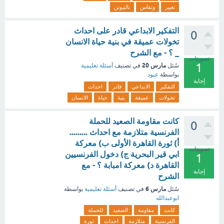
تغيير
وتقاس
بالنيوتن
التفكير الابداعي قادر على احداث
0
تخولات عميقة في بنية حياة الانسان
_ ؟ - مع الشرح
تصويتات
1
مارس 20
سُئل
في تصنيف
أسئلة تعليمية
بواسطة
عبود
إجابة
التفكير
الابداعي
قادر
احداث
تخولات
عميقة
بنية
حياة
الانسان
كانت مقاومة الصعيد للحملة
0
الفرنسية متلازمة مع احداث .........
أ) ثورة القاهرة الأولى ب) معركة
تصويتات
ابي قير البحرية ج) دخول الفرنسيين
1
القاهرة د) معركة امبابة ؟ - مع
إجابة
الشرح
مارس 6
سُئل
في تصنيف
أسئلة تعليمية
بواسطة
ابوعبدالله
كانت
مقاومة
الصعيد
للحملة
الفرنسية
متلازمة
احداث
ثورة