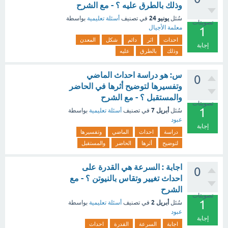
وذلك بالطرق عليه ؟ - مع الشرح
يونيو 24
سُئل
في تصنيف
أسئلة تعليمية
بواسطة
تصويتات
معلمة الأجيال
1
احداث
اثر
دائم
شكل
المعدن
إجابة
وذلك
بالطرق
عليه
س: هو دراسة احداث الماضي
0
وتفسيرها لتوضيح أثرها في الحاضر
والمستقبل ؟ - مع الشرح
تصويتات
1
أبريل 7
سُئل
في تصنيف
أسئلة تعليمية
بواسطة
عبود
إجابة
دراسة
احداث
الماضي
وتفسيرها
لتوضيح
أثرها
الحاضر
والمستقبل
اجابة : السرعة هي القدرة على
0
احداث تغيير وتقاس بالنيوتن ؟ - مع
الشرح
تصويتات
1
أبريل 2
سُئل
في تصنيف
أسئلة تعليمية
بواسطة
عبود
إجابة
اجابة
السرعة
القدرة
احداث