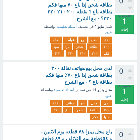
0
بطاقة شحن إذا باع ٧٠ منها فكم
بطاقة باع 1 نقطة ٢٠٠ ٢١٠ ٢٢٠
تصويتات
٢٣٠؟ - مع الشرح
1
مايو 1
سُئل
في تصنيف
أسئلة تعليمية
بواسطة
إجابة
عبود
لدى
محل
بيع
هواتف
نقالة
٣٠٠
بطاقة
شحن
باع
منها
فكم
٢٠٠
٢١٠
٢٢٠
٢٣٠؟
لدى محل بيع هواتف نقالة ٣٠٠
0
بطاقة شحن إذا باع ٧٠٪ منها فكم
بطاقة باع ؟ - مع الشرح
تصويتات
1
يناير 11
سُئل
في تصنيف
أسئلة تعليمية
بواسطة
عبود
إجابة
لدى
محل
بيع
هواتف
نقالة
٣٠٠
بطاقة
شحن
باع
٧٠٪
منها
فكم
باع محل بيتزا ٧٨ قطعه يوم الاثنين ،
0
و ٥٤قطعة يوم الثلاثاء ، و ٨٩ قطعة