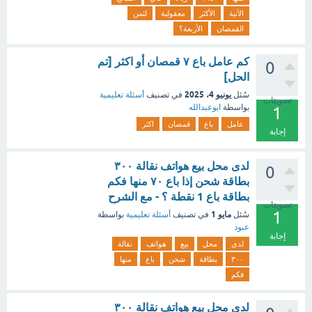
الآتية
الأكثر
معقولية
لثمن
القمصان
الأربعة؟
كم عامل باع ٧ قمصان أو اكثر [تم
0
الحل]
يونيو 4، 2025
سُئل
في تصنيف
أسئلة تعليمية
تصويتات
بواسطة
ابوعبدالله
1
عامل
باع
قمصان
اكثر
إجابة
لدى محل بيع هواتف نقالة ٣٠٠
0
بطاقة شحن إذا باع ٧٠ منها فكم
بطاقة باع 1 نقطة ؟ - مع الشرح
تصويتات
1
مايو 1
سُئل
في تصنيف
أسئلة تعليمية
بواسطة
عبود
إجابة
لدى
محل
بيع
هواتف
نقالة
٣٠٠
بطاقة
شحن
باع
منها
فكم
لدى محل بيع هواتف نقالة ٣٠٠