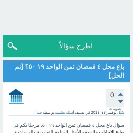
اطرح سؤالاً
باع محل ٤ قمصان ثمن الواحد ١٩ ٥٠؟ [تم
الحل]
0
تصويتات
سُئل
نوفمبر 28، 2023
في تصنيف
أسئلة تعليمية
بواسطة
صبا
سؤال باع محل ٤ قمصان ثمن الواحد ١٩ ٥٠، مرحبًا بكم في
بوابة الاجابات
- الموقع الأمثل للمناهج التعليمية والمساعدة