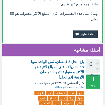
هللة، وهو مبلغ غير عادي.
وبناءً على هذه التفسيرات، فإن المبلغ الأكثر معقولية هو 80
ريال.
أسئلة مشابهة
باع محل ٤ قمصان، ثمن الواحد منها
0
١٩ ٥٠ ريالا ، فأي المبالغ الآتية هو
الأكثر معقولية لثمن القمصان
تصويتات
الأربعة [تم الحل]
1
أغسطس 10، 2025
سُئل
في تصنيف
أسئلة
إجابة
تعليمية
بواسطة
ابوعبدالله
باع
محل
قمصان،
ثمن
الواحد
منها
ريالا
فأي
المبالغ
الآتية
الأكثر
معقولية
لثمن
القمصان