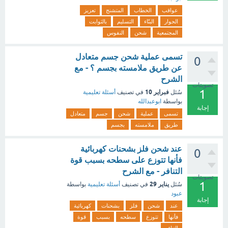
عواقب
الخطاب
المتشنج
تعزيز
الحوار
البنّاء
التسليم
بالثوابت
المجتمعية
شحن
النفوس
تسمى عملية شحن جسم متعادل
0
عن طريق ملامسته بجسم ؟ - مع
الشرح
تصويتات
1
فبراير 10
سُئل
في تصنيف
أسئلة تعليمية
بواسطة
ابوعبدالله
إجابة
تسمى
عملية
شحن
جسم
متعادل
طريق
ملامسته
بجسم
عند شحن فلز بشحنات كهربائية
0
فأنها تتوزع على سطحه بسبب قوة
التنافر - مع الشرح
تصويتات
1
يناير 29
سُئل
في تصنيف
أسئلة تعليمية
بواسطة
عبود
إجابة
عند
شحن
فلز
بشحنات
كهربائية
فأنها
تتوزع
سطحه
بسبب
قوة