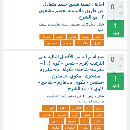
اجابة : عملية شحن جسم متعادل
0
عن طريق ملامسته بجسم مشحون
؟ - مع الشرح
تصويتات
1
أبريل 2
سُئل
في تصنيف
أسئلة تعليمية
بواسطة
عبود
إجابة
اجابة
عملية
شحن
جسم
متعادل
طريق
ملامسته
بجسم
مشحون
صغ اسم آلة من الأفعال التالية على
0
الترتيب (فرم – شحن – كوى ). أ –
مفرمة- شاحنة- مكواة ب- مفروم
تصويتات
– مشحون - مكوي. جـ مفرم
1
-مشحن - مكوى د ـ فارم – شاحن -
إجابة
كاوي ؟ - مع الشرح
مارس 12
سُئل
في تصنيف
أسئلة تعليمية
بواسطة
ابوعبدالله
اسم
آلة
الأفعال
التالية
الترتيب
فرم
شحن
كوى
مفرمة-
شاحنة-
مكواة
ب-
مفروم
مشحون
مكوي
مفرم
-مشحن
مكوى