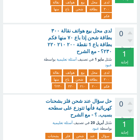
لدى
محل
بيع
هواتف
نقالة
٣٠٠
بطاقة
شحن
باع
منها
فكم
لدى محل بيع هواتف نقالة ٣٠٠
0
بطاقة شحن إذا باع ٧٠ منها فكم
بطاقة باع 1 نقطة ٢٠٠ ٢١٠ ٢٢٠
تصويتات
٢٣٠؟ - مع الشرح
1
مايو 1
سُئل
في تصنيف
أسئلة تعليمية
بواسطة
إجابة
عبود
لدى
محل
بيع
هواتف
نقالة
٣٠٠
بطاقة
شحن
باع
منها
فكم
٢٠٠
٢١٠
٢٢٠
٢٣٠؟
حل سؤال عند شحن فلز بشحنات
0
كهربائية فأنها تتوزع على سطحه
بسبب. ؟ - مع الشرح
تصويتات
1
أبريل 20
سُئل
في تصنيف
أسئلة تعليمية
بواسطة
عبود
إجابة
سؤال
عند
شحن
فلز
بشحنات