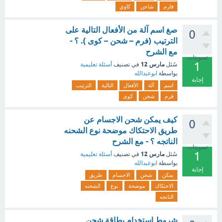
فارم
شاحن
كاوي
صغ اسم آلة من الأفعال التالية على
0
الترتيب (فرم – شحن – كوى ). ؟ -
مع الشرح
تصويتات
1
مارس 12
سُئل
في تصنيف
أسئلة تعليمية
بواسطة
ابوعبدالله
إجابة
اسم
آلة
الأفعال
التالية
الترتيب
فرم
شحن
كوى
كيف يمكن شحن الاجسام عن
0
طريق الاحتكاك موضحة نوع الشحنه
الناتجه ؟ - مع الشرح
تصويتات
1
مارس 12
سُئل
في تصنيف
أسئلة تعليمية
بواسطة
ابوعبدالله
إجابة
يمكن
شحن
الاجسام
طريق
الاحتكاك
موضحة
نوع
الشحنه
الناتجه
شروط استخدام بطاقة شحن