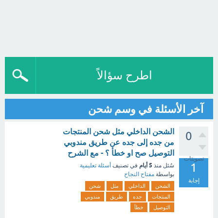
اطرح سؤالاً
آخر الأسئلة في وسم شحن
الشحن الداخلي مثل شحن المنتجات
0
من جده إلى جده عن طريق مندوبي
التوصيل صح او خطأ ؟ - مع الشرح
تصويتات
1
5 أيام
سُئل
منذ
في تصنيف
أسئلة تعليمية
بواسطة
مفتاح النجاح
إجابة
الشحن
الداخلي
مثل
شحن
المنتجات
جده
طريق
مندوبي
التوصيل
خطأ