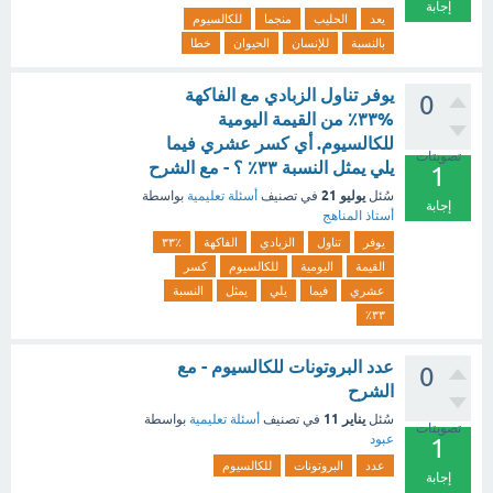
إجابة
يعد
الحليب
منجما
للكالسيوم
بالنسبة
للإنسان
الحيوان
خطا
يوفر تناول الزبادي مع الفاكهة
0
%۳۳٪ من القيمة اليومية
للكالسيوم. أي كسر عشري فيما
تصويتات
يلي يمثل النسبة ٣٣٪ ؟ - مع الشرح
1
يوليو 21
سُئل
في تصنيف
أسئلة تعليمية
بواسطة
إجابة
أستاذ المناهج
يوفر
تناول
الزبادي
الفاكهة
۳۳٪
القيمة
اليومية
للكالسيوم
كسر
عشري
فيما
يلي
يمثل
النسبة
٣٣٪
عدد البروتونات للكالسيوم - مع
0
الشرح
يناير 11
سُئل
في تصنيف
أسئلة تعليمية
بواسطة
تصويتات
عبود
1
عدد
البروتونات
للكالسيوم
إجابة