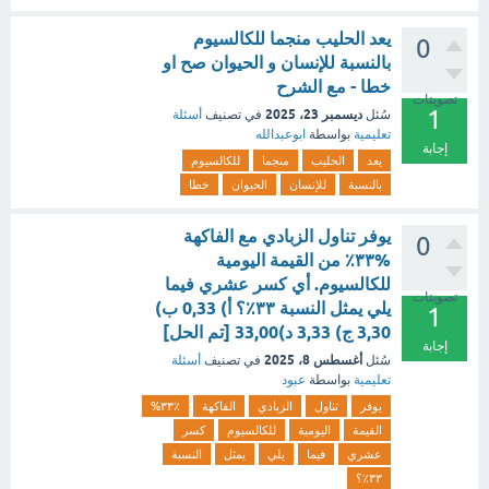
يعد الحليب منجما للكالسيوم
0
بالنسبة للإنسان و الحيوان صح او
خطا - مع الشرح
تصويتات
1
ديسمبر 23، 2025
سُئل
في تصنيف
أسئلة
تعليمية
بواسطة
ابوعبدالله
إجابة
يعد
الحليب
منجما
للكالسيوم
بالنسبة
للإنسان
الحيوان
خطا
يوفر تناول الزبادي مع الفاكهة
0
%۳۳٪ من القيمة اليومية
للكالسيوم. أي كسر عشري فيما
تصويتات
يلي يمثل النسبة ٣٣٪؟ أ) 0,33 ب)
1
3,30 ج) 3,33 د)33,00 [تم الحل]
إجابة
أغسطس 8، 2025
سُئل
في تصنيف
أسئلة
تعليمية
بواسطة
عبود
يوفر
تناول
الزبادي
الفاكهة
%۳۳٪
القيمة
اليومية
للكالسيوم
كسر
عشري
فيما
يلي
يمثل
النسبة
٣٣٪؟