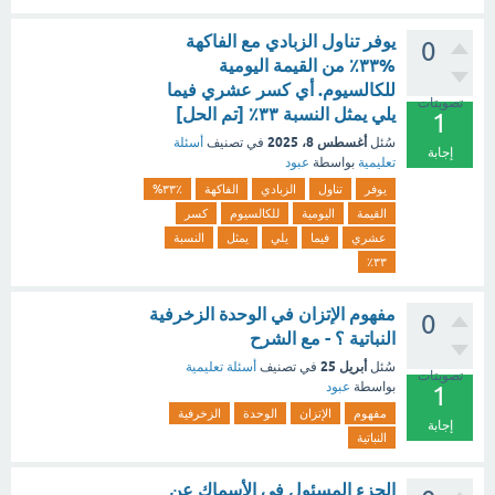
يوفر تناول الزبادي مع الفاكهة
0
%۳۳٪ من القيمة اليومية
للكالسيوم. أي كسر عشري فيما
تصويتات
يلي يمثل النسبة ٣٣٪ [تم الحل]
1
أغسطس 8، 2025
سُئل
في تصنيف
أسئلة
إجابة
تعليمية
بواسطة
عبود
يوفر
تناول
الزبادي
الفاكهة
%۳۳٪
القيمة
اليومية
للكالسيوم
كسر
عشري
فيما
يلي
يمثل
النسبة
٣٣٪
مفهوم الإتزان في الوحدة الزخرفية
0
النباتية ؟ - مع الشرح
أبريل 25
سُئل
في تصنيف
أسئلة تعليمية
تصويتات
بواسطة
عبود
1
مفهوم
الإتزان
الوحدة
الزخرفية
إجابة
النباتية
الجزء المسئول في الأسماك عن