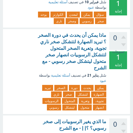
1
فبراير 10
سُئل
في تصنيف
أسئلة تعليمية
بواسطة
عبود
إجابة
سؤال
يمكن
لمعدن
الكوارتز
يوجد
صخر
رسوبي
وصخر
ناري
ماذا يمكن أن يحدث في دورة الصخر
0
؟ تبريد الصهارة لتتشكل صخر ناري
تجوية، وتعرية الصخر المتحول
تصويتات
لتتشكل الرسوبيات انصهار صخر
1
متحول ليتشكل صخر رسوبي - مع
إجابة
الشرح
يناير 21
سُئل
في تصنيف
أسئلة تعليمية
بواسطة
عبود
يمكن
يحدث
دورة
الصخر
تبريد
الصهارة
لتتشكل
صخر
ناري
تجوية،
وتعرية
المتحول
الرسوبيات
انصهار
متحول
ليتشكل
رسوبي
ما الذي يغير الرسوبيات إلى صخر
0
رسوبي؟ ؟| | - مع الشرح