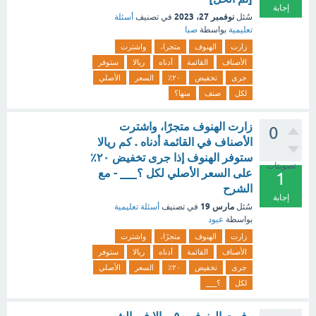
إجابة
نوفمبر 27، 2023
سُئل
في تصنيف
أسئلة
تعليمية
بواسطة
صبا
زارت
الهنوف
متجرا،
واشترت
الأصناف
القائمة
أدناه
ريالا
ستوفر
جرى
تخفيض
٢٠٪
السعر
الأصلي
لكل
صنف
منها؟
زارت الهنوف متجرًا، واشترت
0
الأصناف في القائمة أدناه . كم ريالا
ستوفر الهنوف إذا جرى تخفيض ٢٠٪
تصويتات
على السعر الأصلي لكل ؟___ - مع
1
الشرح
إجابة
مارس 19
سُئل
في تصنيف
أسئلة تعليمية
بواسطة
عبود
زارت
الهنوف
متجرًا،
واشترت
الأصناف
القائمة
أدناه
ريالا
ستوفر
جرى
تخفيض
٢٠٪
السعر
الأصلي
لكل
؟___