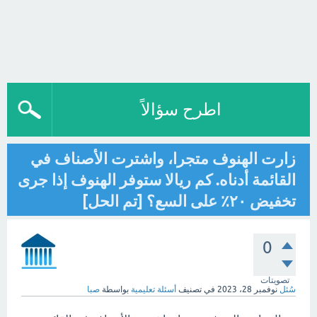
اطرح سؤالاً
زارت الهنوف متجرا، واشترت الأصناف في
القائمة أدناه. كم ريالا ستوفر الهنوف إذا جرى
تخفيض ٢٠٪ على السع؟ [تم الحل]
0
تصويتات
سُئل
نوفمبر 28، 2023
في تصنيف
أسئلة تعليمية
بواسطة
صبا