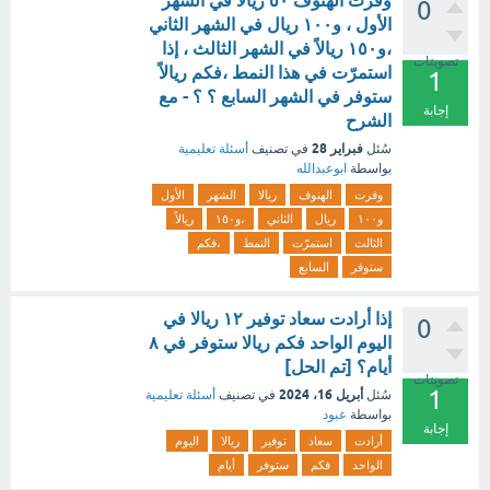
وفرت الهنوف ٥٠ ريالا في الشهر
0
الأول ، و١٠٠ ريال في الشهر الثاني
،و١٥٠ ريالاً في الشهر الثالث ، إذا
تصويتات
استمرّت في هذا النمط ،فكم ريالاً
1
ستوفر في الشهر السابع ؟ ؟ - مع
إجابة
الشرح
فبراير 28
سُئل
في تصنيف
أسئلة تعليمية
بواسطة
ابوعبدالله
وفرت
الهنوف
ريالا
الشهر
الأول
و١٠٠
ريال
الثاني
،و١٥٠
ريالاً
الثالث
استمرّت
النمط
،فكم
ستوفر
السابع
إذا أرادت سعاد توفير ١٢ ريالا في
0
اليوم الواحد فكم ريالا ستوفر في ٨
أيام؟ [تم الحل]
تصويتات
1
أبريل 16، 2024
سُئل
في تصنيف
أسئلة تعليمية
بواسطة
عبود
إجابة
أرادت
سعاد
توفير
ريالا
اليوم
الواحد
فكم
ستوفر
أيام