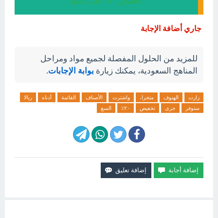
تخفيض ٢٠٪ على السع
جاري أضافة الإجابة
للمزيد من الحلول المفصلة لجميع مواد ومراحل
المناهج السعودية، يمكنك زيارة
بوابة الإجابات
.
زارت
الهنوف
متجرا،
واشترت
الأصناف
القائمة
أدناه
ريالا
ستوفر
جرى
تخفيض
٢٠٪
السع