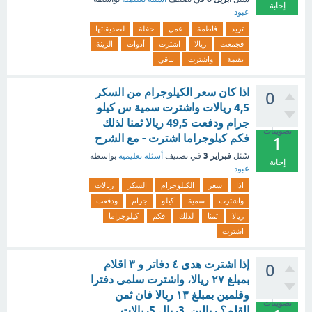
إجابة
عبود
تريد
فاطمة
عمل
حفلة
لصديقاتها
فجمعت
ريالا
اشترت
أدوات
الزينة
بقيمة
واشترت
بباقي
اذا كان سعر الكيلوجرام من السكر
0
4,5 ريالات واشترت سمية س كيلو
جرام ودفعت 49,5 ريالا ثمنا لذلك
تصويتات
فكم كيلوجراما اشترت - مع الشرح
1
فبراير 3
سُئل
في تصنيف
أسئلة تعليمية
بواسطة
إجابة
عبود
اذا
سعر
الكيلوجرام
السكر
ريالات
واشترت
سمية
كيلو
جرام
ودفعت
ريالا
ثمنا
لذلك
فكم
كيلوجراما
اشترت
إذا اشترت هدى ٤ دفاتر و ۳ اقلام
0
بمبلغ ۲۷ ريالا، واشترت سلمى دفترا
وقلمين بمبلغ ١٣ ريالا فان ثمن
تصويتات
القلم؟ ريالين. 3ريال.5ريالات