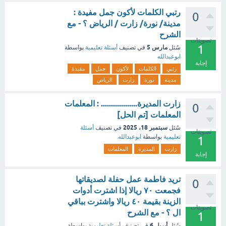
رتبي الكلمات لأكون جمل مفيدة :
0
مدينة/ نورة/ زارت / الرياض ؟ - مع
الشرح
تصويتات
1
مارس 5
سُئل
في تصنيف
أسئلة تعليمية
بواسطة
ابوعبدالله
إجابة
رتبي
الكلمات
لأكون
جمل
مفيدة
مدينة
نورة
زارت
الرياض
زارت المديرة.................. : المعلمات
0
المعلمات [تم الحل]
سبتمبر 18، 2025
سُئل
في تصنيف
أسئلة
تصويتات
تعليمية
بواسطة
ابوعبدالله
1
زارت
المديرة
المعلمات
إجابة
تريد فاطمة عمل حفلة لصديقاتها
0
فجمعت ٧٠ ريالا إذا اشترت أدوات
الزينة بقيمة ٤٠ ريالا واشترت بباقي
تصويتات
ال ؟ - مع الشرح
1
أبريل 6
سُئل
في تصنيف
أسئلة تعليمية
بواسطة