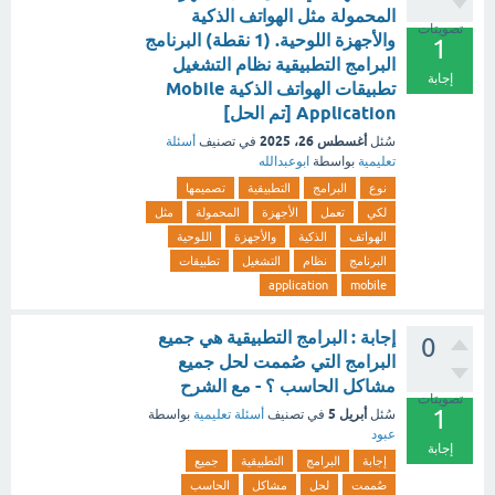
المحمولة مثل الهواتف الذكية
تصويتات
والأجهزة اللوحية. (1 نقطة) البرنامج
1
البرامج التطبيقية نظام التشغيل
إجابة
تطبيقات الهواتف الذكية Mobile
Application [تم الحل]
أغسطس 26، 2025
سُئل
في تصنيف
أسئلة
تعليمية
بواسطة
ابوعبدالله
نوع
البرامج
التطبيقية
تصميمها
لكي
تعمل
الأجهزة
المحمولة
مثل
الهواتف
الذكية
والأجهزة
اللوحية
البرنامج
نظام
التشغيل
تطبيقات
application
mobile
إجابة : البرامج التطبيقية هي جميع
0
البرامج التي صُممت لحل جميع
مشاكل الحاسب ؟ - مع الشرح
تصويتات
1
أبريل 5
سُئل
في تصنيف
أسئلة تعليمية
بواسطة
عبود
إجابة
إجابة
البرامج
التطبيقية
جميع
صُممت
لحل
مشاكل
الحاسب