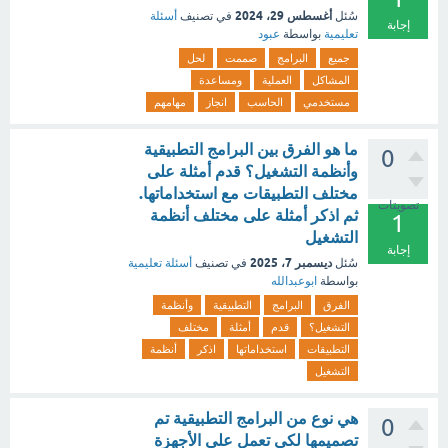
أغسطس 29، 2024
سُئل
في تصنيف
أسئلة
إجابة
تعليمية
بواسطة
عبود
جميع
البرامج
صممت
لحل
المشاكل
العملية
ومساعدة
مستخدمي
الحاسب
انجاز
مهامهم
ما هو الفرق بين البرامج التطبيقية
0
وأنظمة التشغيل؟ قدم أمثلة على
مختلف التطبيقات مع استخداماتها.
تصويتات
ثم اذكر أمثلة على مختلف أنظمة
1
التشغيل
إجابة
ديسمبر 7، 2025
سُئل
في تصنيف
أسئلة تعليمية
بواسطة
ابوعبدالله
الفرق
البرامج
التطبيقية
وأنظمة
التشغيل؟
قدم
أمثلة
مختلف
التطبيقات
استخداماتها
اذكر
أنظمة
التشغيل
هي نوع من البرامج التطبيقية تم
0
تصميمها لكي تعمل على الأجهزة