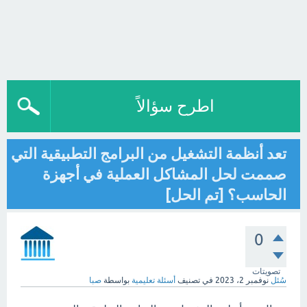
اطرح سؤالاً
تعد أنظمة التشغيل من البرامج التطبيقية التي
صممت لحل المشاكل العملية في أجهزة
الحاسب؟ [تم الحل]
0
تصويتات
سُئل
نوفمبر 2، 2023
في تصنيف
أسئلة تعليمية
بواسطة
صبا