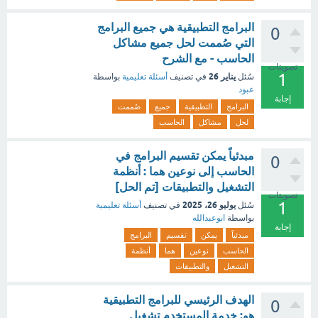
البرامج التطبيقية هي جميع البرامج
0
التي صُممت لحل جميع مشاكل
الحاسب - مع الشرح
تصويتات
1
يناير 26
سُئل
في تصنيف
أسئلة تعليمية
بواسطة
عبود
إجابة
البرامج
التطبيقية
جميع
صُممت
لحل
مشاكل
الحاسب
مبدئياً يمكن تقسيم البرامج في
0
الحاسب إلى نوعين هما : أنظمة
التشغيل والتطبيقات [تم الحل]
تصويتات
1
يوليو 26، 2025
سُئل
في تصنيف
أسئلة تعليمية
بواسطة
ابوعبدالله
إجابة
مبدئياً
يمكن
تقسيم
البرامج
الحاسب
نوعين
هما
أنظمة
التشغيل
والتطبيقات
الهدف الرئيسي للبرامج التطبيقية
0
هو: خدمة المستخدم تشغيل