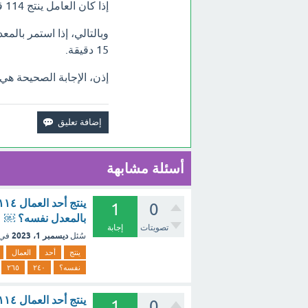
إذا كان العامل ينتج 114 قطعة في 6 دقائق، فإنه ينتج 114 قطعة / 6 دقائق = 19 قطعة / دقيقة.
15 دقيقة.
إذن، الإجابة الصحيحة هي
أسئلة مشابهة
1
0
بالمعدل نفسه؟ ￼ ٢٤٠ ￼ ٢٦٥ ￼ ٢٨٥ ￼ ٢٩٥؟ [تم الحل]
تصويتات
إجابة
ديسمبر 1، 2023
سُئل
في 
ينتج
أحد
العمال
نفسه؟
٢٤٠
٢٦٥
1
0