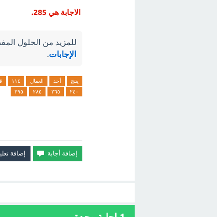
الاجابة هي 285.
للمزيد من الحلول المفص
الإجابات
.
ينتج
أحد
العمال
١١٤
ق
٢٩٥
٢٨٥
٢٦٥
٢٤٠