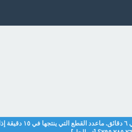
ينتج أحد العمال ١١٤ قطعة في ٦ دقائق. ماعدد القطع التي ينتجها في ١٥ دقيقة 