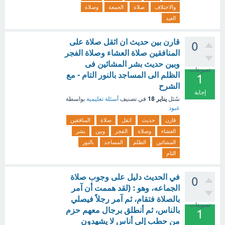
والاختلاف
صلاة
الجمعة
وصلاة
العيد
قارن بين حديث ان اثقل صلاة على
0
المنافقين صلاة العشاء وصلاة الفجر
وبين حديث بشر المشائين فى
تصويتات
الظلم الى المساجد بالنور التام - مع
1
الشرح
إجابة
يناير 18
سُئل
في تصنيف
أسئلة تعليمية
بواسطة
عبود
قارن
حديث
اثقل
صلاة
المنافقين
العشاء
وصلاة
الفجر
وبين
بشر
المشائين
الظلم
المساجد
بالنور
التام
في الحديث دليل على وجوب صلاة
0
الجماعه، وهو : (لقد هممت أن آمر
بالصلاة فتقام، ثم آمر رجلاً فيصلي
تصويتات
بالناس، ثم أنطلق برجال معهم حزم
1
من حطب إلى أناس لا يشهدون