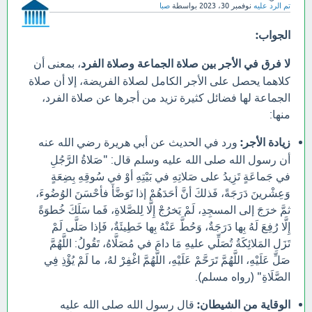
تم الرد عليه
نوفمبر 30، 2023
بواسطة
صبا
الجواب:
لا فرق في الأجر بين صلاة الجماعة وصلاة الفرد
، بمعنى أن
كلاهما يحصل على الأجر الكامل لصلاة الفريضة، إلا أن صلاة
الجماعة لها فضائل كثيرة تزيد من أجرها عن صلاة الفرد،
منها:
زيادة الأجر:
ورد في الحديث عن أبي هريرة رضي الله عنه
أن رسول الله صلى الله عليه وسلم قال: "صَلاةُ الرَّجُلِ
في جَماعَةٍ تَزِيدُ على صَلاتِهِ في بَيْتِهِ أوْ في سُوقِهِ بِضِعَةٍ
وَعِشْرينَ دَرَجَةً، فَذلكَ أنَّ أحَدَهُمْ إذا تَوَضَّأَ فأحْسَنَ الوُضُوءَ،
ثمَّ خرَجَ إلى المسجِدِ، لَمْ يَخرُجْ إِلَّا لِلصَّلاةِ، فَما سَلَكَ خُطوَةً
إِلَّا رُفِعَ لَهُ بِها دَرَجَةٌ، وَحُطَّ عَنْهُ بِها خَطِيئَةٌ، فَإذا صَلَّى لَمْ
تَزَلِ المَلائِكَةُ تُصَلِّي عليهِ مَا دامَ في مُصَلَّاهُ، تَقُولُ: اللَّهُمَّ
صَلِّ عَلَيْهِ، اللَّهُمَّ تَرَحَّمْ عَلَيْهِ، اللَّهُمَّ اغْفِرْ لهُ، ما لَمْ يُؤْذِ فِي
الصَّلَاةِ" (رواه مسلم).
الوقاية من الشيطان:
قال رسول الله صلى الله عليه