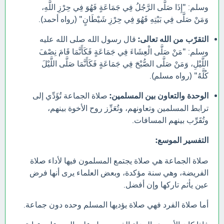
وسلم: "إِذَا صَلَّى الرَّجُلُ فِي جَمَاعَةٍ فَهُوَ فِي حِرْزِ اللَّهِ،
وَمَنْ صَلَّى فِي بَيْتِهِ فَهُوَ فِي حِرْزِ شَيْطَانٍ" (رواه أحمد).
التقرّب من الله تعالى:
قال رسول الله صلى الله عليه
وسلم: "مَنْ صَلَّى الْعِشَاءَ فِي جَمَاعَةٍ فَكَأَنَّمَا قَامَ نِصْفَ
اللَّيْلِ، وَمَنْ صَلَّى الصُّبْحَ فِي جَمَاعَةٍ فَكَأَنَّمَا صَلَّى اللَّيْلَ
كُلَّهُ" (رواه مسلم).
الوحدة والتعاون بين المسلمين:
صلاة الجماعة تُؤَدِّي إلى
ترابط المسلمين وتعاونهم، وتُعَزِّز روح الأخوة بينهم،
وتُقَرِّب بينهم المسافات.
التفسير الموسع:
صلاة الجماعة هي صلاة يجتمع المسلمون فيها لأداء صلاة
الفريضة، وهي سنة مؤكدة، وبعض العلماء يرى أنها فرض
عين يأثم تاركها وإن أفضل.
أما صلاة الفرد فهي صلاة يؤديها المسلم وحده دون جماعة.