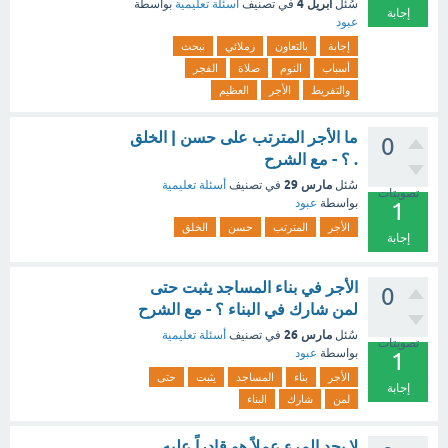
أبريل 4
سُئل
في تصنيف
أسئلة تعليمية
بواسطة
إجابة
عبود
إجابة
بالتعاون
زملائي
نبحث
أسباب
النوم
صلاة
الفجر
والتفريط
الأجر
العظيم
ما الأجر المترتب على حسن | الخلق
0
. ؟ - مع الشرح
مارس 29
سُئل
في تصنيف
أسئلة تعليمية
تصويتات
بواسطة
عبود
1
الأجر
المترتب
حسن
الخلق
إجابة
الأجر في بناء المساجد يثبت حتى
0
لمن شارك في البناء ؟ - مع الشرح
مارس 26
سُئل
في تصنيف
أسئلة تعليمية
تصويتات
بواسطة
عبود
1
الأجر
بناء
المساجد
يثبت
حتى
إجابة
لمن
شارك
البناء
لا يجد المرء عملاً هو قادراً عليه