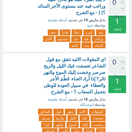
0
وراغب فيه عند مستوى الأجر السائد
؟| | - مع الشرح
تصويتات
1
مارس 14
سُئل
في تصنيف
أسئلة تعليمية
بواسطة
عبود
إجابة
يجد
المرء
عملاً
قادراً
عليه
وراغب
فيه
عند
مستوى
الأجر
السائد
بيت
العلم
اي المقولات الاتيه تتفق مع قول
0
الشاعر تعسفت فيك الليل والريح
صرصر وخضت إليك الموج والنهر
تصويتات
ثائر؟ إذا أراد العناء عَظُمَ الأجر
1
والعطاء في سبيل العودة للوطن
إجابة
نتحمل الصعاب ؟ - مع الشرح
مارس 13
سُئل
في تصنيف
أسئلة تعليمية
بواسطة
ابوعبدالله
المقولات
الاتيه
تتفق
قول
الشاعر
تعسفت
فيك
الليل
والريح
صرصر
وخضت
إليك
الموج
والنهر
ثائر؟
أراد
العناء
عَظُمَ
الأجر
والعطاء