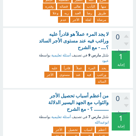
منها
التأدب
تعالى
قضائه
وقدره
طريق
رضا
العبد
ربه
وعلا
مرضاة
لقلة
الأجر
عدم
لا يجد المرء عملاً هو قادراً عليه
0
وراغب فيه عند مستوى الأجر السائد
؟.... - مع الشرح
تصويتات
1
مارس 9
سُئل
في تصنيف
أسئلة تعليمية
بواسطة
عبود
إجابة
يجد
المرء
عملاً
قادراً
عليه
وراغب
فيه
عند
مستوى
الأجر
السائد
من أعظم أسباب تحصيل الأجر
0
والثواب مع الجهد اليسير الدلالة
............ ؟ - مع الشرح
تصويتات
1
مارس 7
سُئل
في تصنيف
أسئلة تعليمية
بواسطة
ابوعبدالله
إجابة
أعظم
أسباب
تحصيل
الأجر