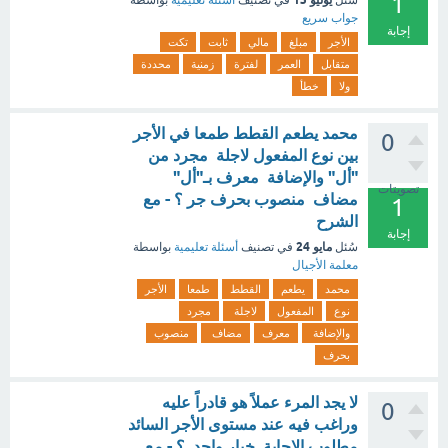
1
سُئل
في تصنيف
أسئلة تعليمية
بواسطة
جواب سريع
إجابة
الأجر
مبلغ
مالي
ثابت
تكت
متقابل
العمر
لفترة
زمنية
محددة
ولا
خطأ
محمد يطعم القطط طمعا في الأجر
0
‏بين نوع المفعول لاجلة مجرد من
"أل" والإضافة معرف بـ"أل"
تصويتات
مضاف منصوب بحرف جر ؟ - مع
1
الشرح
إجابة
مايو 24
سُئل
في تصنيف
أسئلة تعليمية
بواسطة
معلمة الأجيال
محمد
يطعم
القطط
طمعا
الأجر
نوع
المفعول
لاجلة
مجرد
والإضافة
معرف
مضاف
منصوب
بحرف
لا يجد المرء عملاً هو قادراً عليه
0
وراغب فيه عند مستوى الأجر السائد
مطلوب الإجابة. خيار واحد. ؟ - مع