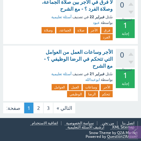
لا فرق في الأجر بين صلاة الجماعة،
0
وصلاة الفرد ؟ - مع الشرح
فبراير 22
سُئل
في تصنيف
أسئلة تعليمية
تصويتات
بواسطة
عبود
1
فرق
الأجر
صلاة
الجماعة،
وصلاة
إجابة
الفرد
الأجر وساعات العمل من العوامل
0
التي تتحكم في الرضا الوظيفي ؟ -
مع الشرح
تصويتات
1
فبراير 21
سُئل
في تصنيف
أسئلة تعليمية
بواسطة
ابوعبدالله
إجابة
الأجر
وساعات
العمل
العوامل
تتحكم
الرضا
الوظيفي
التالي »
3
2
1
صفحة:
اتصل بنا
من نحن
سياسة الخصوصية
اتفاقية الاستخدام
XML Sitemap
أرشيف الأسئلة التعليمية
Snow Theme by
Q2A Market
Powered by
Question2Answer