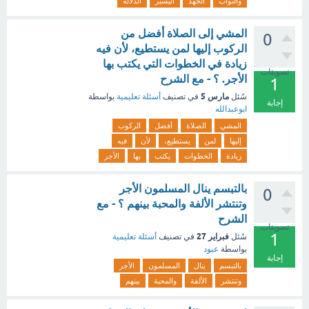
والثواب
الجهد
اليسير
الدلالة
المشي إلى الصلاة أفضل من
0
الركوب إليها لمن يستطيع، لأن فيه
زيادة في الخطوات التي يكتب بها
تصويتات
الأجر. ؟ - مع الشرح
1
مارس 5
سُئل
في تصنيف
أسئلة تعليمية
بواسطة
إجابة
ابوعبدالله
المشي
الصلاة
أفضل
الركوب
إليها
لمن
يستطيع،
لأن
فيه
زيادة
الخطوات
يكتب
بها
الأجر
بالتبسم ينال المسلمون الأجر
0
وتنتشر الألفة والمحبة بينهم ؟ - مع
الشرح
تصويتات
1
فبراير 27
سُئل
في تصنيف
أسئلة تعليمية
بواسطة
عبود
إجابة
بالتبسم
ينال
المسلمون
الأجر
وتنتشر
الألفة
والمحبة
بينهم