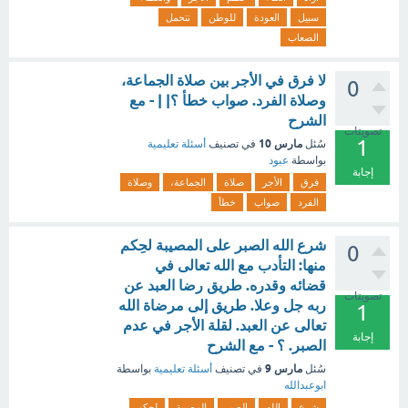
سبيل
العودة
للوطن
نتحمل
الصعاب
لا فرق في الأجر بين صلاة الجماعة،
0
وصلاة الفرد. صواب خطأ ؟| | - مع
الشرح
تصويتات
1
مارس 10
سُئل
في تصنيف
أسئلة تعليمية
بواسطة
عبود
إجابة
فرق
الأجر
صلاة
الجماعة،
وصلاة
الفرد
صواب
خطأ
شرع الله الصبر على المصيبة لحِكم
0
منها: التأدب مع الله تعالى في
قضائه وقدره. طريق رضا العبد عن
تصويتات
ربه جل وعلا. طريق إلى مرضاة الله
1
تعالى عن العبد. لقلة الأجر في عدم
إجابة
الصبر. ؟ - مع الشرح
مارس 9
سُئل
في تصنيف
أسئلة تعليمية
بواسطة
ابوعبدالله
شرع
الله
الصبر
المصيبة
لحِكم