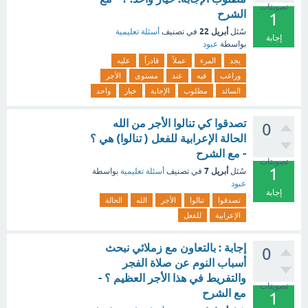
تصويتات
الشرح
1
أبريل 22
سُئل
في تصنيف
أسئلة تعليمية
إجابة
بواسطة
عبود
يجد
المرء
عملاً
قادراً
عليه
وراغب
فيه
عند
مستوى
الأجر
السائد
مطلوب
الإجابة
خيار
واحد
تصدقوا كي تنالوا الأجر من الله
0
الحالة الإعرابية للفعل ( تنالوا) هي ؟
- مع الشرح
تصويتات
1
أبريل 7
سُئل
في تصنيف
أسئلة تعليمية
بواسطة
عبود
إجابة
تصدقوا
تنالوا
الأجر
الله
الحالة
الإعرابية
للفعل
إجابة : بالتعاون مع زملائي نبحث
0
أسباب النوم عن صلاة الفجر
والتفريط في هذا الأجر العظيم ؟ -
تصويتات
مع الشرح
1