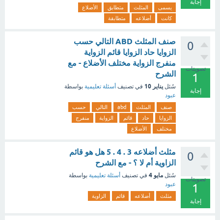
إجابة
يسمى
المثلث
متطابق
الأضلاع
كانت
أضلاعه
متطابقة
صنف المثلث ABD التالي حسب
0
الزوايا حاد الزوايا قائم الزواية
منفرج الزواية مختلف الأضلاع - مع
تصويتات
الشرح
1
يناير 10
سُئل
في تصنيف
أسئلة تعليمية
بواسطة
إجابة
عبود
صنف
المثلث
abd
التالي
حسب
الزوايا
حاد
قائم
الزواية
منفرج
مختلف
الأضلاع
مثلث أضلاعه 3 . 4 . 5 هل هو قائم
0
الزاوية أم لا ؟ - مع الشرح
مايو 4
سُئل
في تصنيف
أسئلة تعليمية
بواسطة
تصويتات
عبود
1
مثلث
أضلاعه
قائم
الزاوية
إجابة