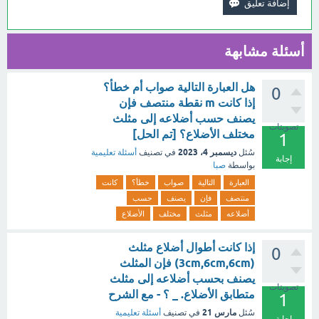
أسئلة مشابهة
هل العبارة التالية صواب أم خطأ؟
0
إذا كانت m نقطة منتصف فإن
يصنف حسب أضلاعه إلى مثلث
تصويتات
مختلف الأضلاع؟ [تم الحل]
1
ديسمبر 4، 2023
سُئل
في تصنيف
أسئلة تعليمية
إجابة
بواسطة
صبا
العبارة
التالية
صواب
خطأ؟
كانت
منتصف
فإن
يصنف
حسب
أضلاعه
مثلث
مختلف
الأضلاع
إذا كانت أطوال أضلاع مثلث
0
(3cm,6cm,6cm) فإن المثلث
يصنف بحسب أضلاعه إلى مثلث
تصويتات
متطابق الأضلاع. _ ؟ - مع الشرح
1
مارس 21
سُئل
في تصنيف
أسئلة تعليمية