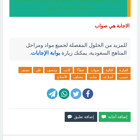
كانت m نقطة منتصف فإن يصنف حسب أضلاعه إلى
مثلث مختلف الأضلاع.
الاجابة هي صواب
للمزيد من الحلول المفصلة لجميع مواد ومراحل
المناهج السعودية، يمكنك زيارة
بوابة الإجابات
.
العبارة
التالية
صواب
خطأ؟
كانت
منتصف
فإن
يصنف
حسب
أضلاعه
مثلث
مختلف
الأضلاع