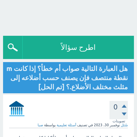
اطرح سؤالاً
هل العبارة التالية صواب أم خطأ؟ إذا كانت m
نقطة منتصف فإن يصنف حسب أضلاعه إلى
مثلث مختلف الأضلاع.؟ [تم الحل]
0
تصويتات
سُئل
نوفمبر 30، 2023
في تصنيف
أسئلة تعليمية
بواسطة
صبا