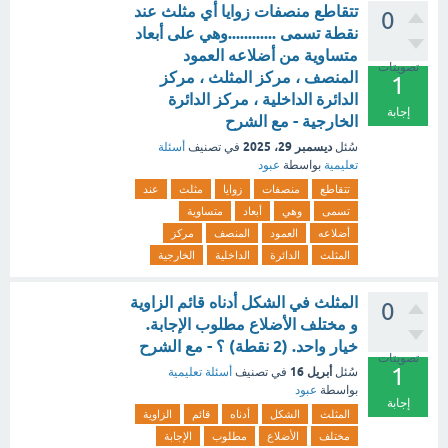
تتقاطع منصفات زوايا أي مثلث عند
0
نقطة تسمى ............وهي على أبعاد
متساوية من أضلاعه العمود
تصويتات
المنصف ، مركز المثلث ، مركز
1
الدائرة الداخلية ، مركز الدائرة
إجابة
الخارجية - مع الشرح
ديسمبر 29، 2025
سُئل
في تصنيف
أسئلة
تعليمية
بواسطة
عبود
تتقاطع
منصفات
زوايا
مثلث
عند
تسمى
وهي
أبعاد
متساوية
أضلاعه
العمود
المنصف
مركز
المثلث
الدائرة
الداخلية
الخارجية
المثلث في الشكل أدناه قائم الزاوية
0
و مختلف الأضلاع مطلوب الإجابة.
خيار واحد. (2 نقطة) ؟ - مع الشرح
تصويتات
1
أبريل 16
سُئل
في تصنيف
أسئلة تعليمية
بواسطة
عبود
إجابة
المثلث
الشكل
أدناه
قائم
الزاوية
مختلف
الأضلاع
مطلوب
الإجابة