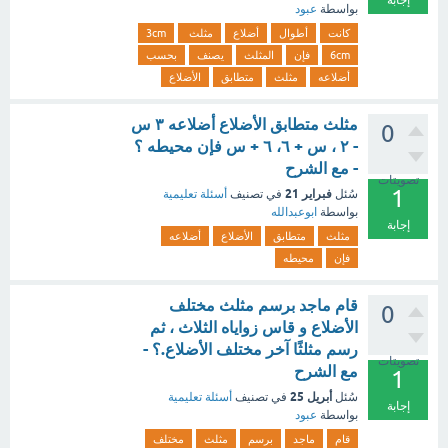
إجابة
بواسطة
عبود
كانت
أطوال
أضلاع
مثلث
3cm
6cm
فإن
المثلث
يصنف
بحسب
أضلاعه
مثلث
متطابق
الأضلاع
مثلث متطابق الأضلاع أضلاعه ٣ س
0
- ٢ ، س + ٦، ٦ + س فإن محيطه ؟
- مع الشرح
تصويتات
1
فبراير 21
سُئل
في تصنيف
أسئلة تعليمية
بواسطة
ابوعبدالله
إجابة
مثلث
متطابق
الأضلاع
أضلاعه
فإن
محيطه
قام ماجد برسم مثلث مختلف
0
الأضلاع و قاس زواياه الثلاث ، ثم
رسم مثلثًا آخر مختلف الأضلاع.؟ -
تصويتات
مع الشرح
1
أبريل 25
سُئل
في تصنيف
أسئلة تعليمية
إجابة
بواسطة
عبود
قام
ماجد
برسم
مثلث
مختلف