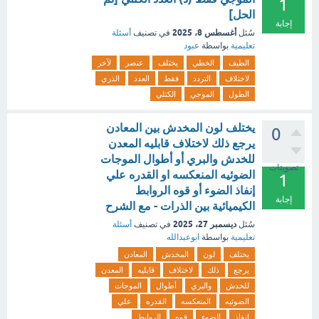
1
الحل]
إجابة
أغسطس 8، 2025
سُئل
في تصنيف
أسئلة
تعليمية
بواسطة
عبود
الطيف
الخطي
يختلف
عنصر
لآخر
لاختلاف
التردد
فقط
العدد
الذري
الطول
الموجي
الكتلي
يختلف لون المخدش بين المعادن
0
يرجع ذلك لاختلاف قابليه المعدن
للخدش والبري أو أطوال الموجات
تصويتات
الضوئيه المنعكسه او القدره علي
1
إنفاذ الضوء أو قوه الروابط
إجابة
الكيميائية بين الذرات - مع الشرح
ديسمبر 27، 2025
سُئل
في تصنيف
أسئلة
تعليمية
بواسطة
ابوعبدالله
يختلف
لون
المخدش
المعادن
يرجع
ذلك
لاختلاف
قابليه
المعدن
للخدش
والبري
أطوال
الموجات
الضوئيه
المنعكسه
القدره
علي
إنفاذ
الضوء
قوه
الروابط