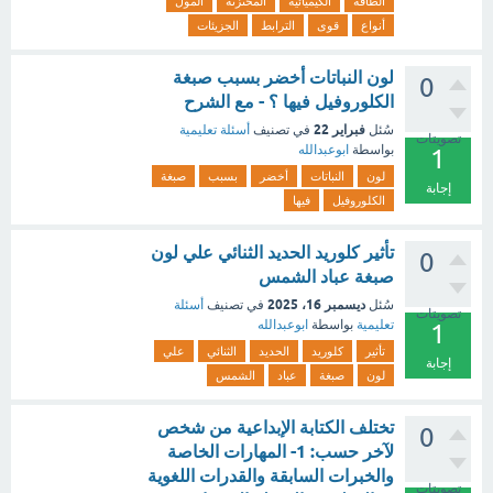
الطاقة
الكيميائية
المختزنة
المول
أنواع
قوى
الترابط
الجزيئات
لون النباتات أخضر بسبب صبغة
0
الكلوروفيل فيها ؟ - مع الشرح
فبراير 22
سُئل
في تصنيف
أسئلة تعليمية
تصويتات
بواسطة
ابوعبدالله
1
لون
النباتات
أخضر
بسبب
صبغة
إجابة
الكلوروفيل
فيها
تأثير كلوريد الحديد الثنائي علي لون
0
صبغة عباد الشمس
ديسمبر 16، 2025
سُئل
في تصنيف
أسئلة
تصويتات
تعليمية
بواسطة
ابوعبدالله
1
تأثير
كلوريد
الحديد
الثنائي
علي
إجابة
لون
صبغة
عباد
الشمس
تختلف الكتابة الإبداعية من شخص
0
لآخر حسب: 1- المهارات الخاصة
والخبرات السابقة والقدرات اللغوية
تصويتات