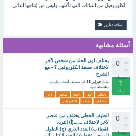
الكلوروفيل من النباتات التي تأكلها، وليس من إنتاجها الذاتي.
أسئلة مشابهة
يختلف لون الجلد من شخص لآخر
0
لاختلاف صبغة الكلوروفيل ؟ - مع
الشرح
تصويتات
1
فبراير 25
سُئل
في تصنيف
أسئلة تعليمية
بواسطة
عبود
إجابة
يختلف
لون
الجلد
شخص
لآخر
لاختلاف
صبغة
الكلوروفيل
الطيف الخطي يختلف من عنصر
0
لآخر لاختلاف .......(أ) التردد
فقط(ب) العدد الذري (ج) الطول
تصويتات
الموجي فقط (د) العدد الكتلي [تم