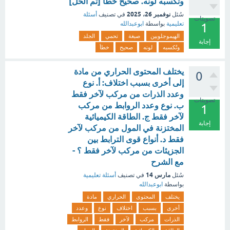
وتُكسبه لونه. صحيح خطأ [تم الحل]
نوفمبر 26، 2025
سُئل
في تصنيف
أسئلة
تصويتات
تعليمية
بواسطة
ابوعبدالله
1
الهيموجلوبين
صبغة
تحمي
الجلد
إجابة
وتُكسبه
لونه
صحيح
خطأ
يختلف المحتوى الحراري من مادة
0
إلى أخرى بسبب اختلاف: أ. نوع
وعدد الذرات من مركب لآخر فقط
تصويتات
ب. نوع وعدد الروابط من مركب
1
لآخر فقط ج. الطاقة الكيميائية
إجابة
المختزنة في المول من مركب لآخر
فقط د. أنواع قوى الترابط بين
الجزيئات من مركب لآخر فقط ؟ -
مع الشرح
مارس 14
سُئل
في تصنيف
أسئلة تعليمية
بواسطة
ابوعبدالله
يختلف
المحتوى
الحراري
مادة
أخرى
بسبب
اختلاف
نوع
وعدد
الذرات
مركب
لآخر
فقط
الروابط