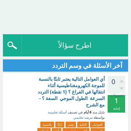
اطرح سؤالاً
آخر الأسئلة في وسم التردد
أي العوامل التالية يعتبر ثابتًا بالنسبة
0
للموجة الكهرومغناطيسية أثناء
انتقالها في الفراغ ؟ (1 نقطة) التردد
تصويتات
السرعة الطول الموجي السعة ؟ -
1
مع الشرح
إجابة
6 أيام
سُئل
منذ
في تصنيف
أسئلة تعليمية
بواسطة
مرشد تعليمي
العوامل
التالية
يعتبر
ثابتًا
بالنسبة