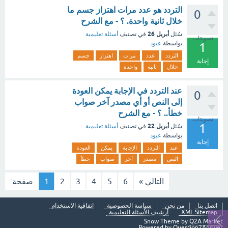
التردد هو عدد مرات اهتزاز جسم ما
0
خلال ثانية واحدة. ؟ - مع الشرح
أبريل 26
سُئل
في تصنيف
أسئلة تعليمية
تصويتات
بواسطة
عبود
1
التردد
عدد
مرات
اهتزاز
جسم
إجابة
خلال
ثانية
واحدة
عند التردد في الإجابة يمكن العودة
0
إلى النص أو أي مصدر آخر صواب
خطأ.. ؟ - مع الشرح
تصويتات
1
أبريل 22
سُئل
في تصنيف
أسئلة تعليمية
بواسطة
عبود
إجابة
عند
التردد
الإجابة
يمكن
العودة
النص
مصدر
آخر
صواب
خطأ
التالي »
6
5
4
3
2
1
صفحة:
اتصل بنا
من نحن
سياسة الخصوصية
اتفاقية الاستخدام
XML Sitemap
أرشيف الأسئلة التعليمية
Snow Theme by
Q2A Market
Powered by
Question2Answer