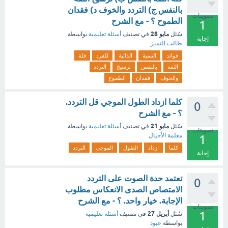
بالنفس ج) التردد والخوف د) فقدان
تصويتات
الطموح ؟ - مع الشرح
1
مايو 28
سُئل
في تصنيف
أسئلة تعليمية
بواسطة
إجابة
طالب التميز
فوائد
التنمية
الذاتية
للفرد
قلة
الثقة
بالنفس
ترسيخ
التردد
والخوف
فقدان
الطموح
كلما ازداد الطول الموجي قل التردد.
0
؟ - مع الشرح
مايو 21
سُئل
في تصنيف
أسئلة تعليمية
بواسطة
تصويتات
معلمة الأجيال
1
كلما
ازداد
الطول
الموجي
التردد
إجابة
تعتمد حدة الصوت على التردد
0
الامتصاص الصدى الانعكاس مطلوب
الإجابة. خيار واحد. ؟ - مع الشرح
تصويتات
1
أبريل 27
سُئل
في تصنيف
أسئلة تعليمية
بواسطة
عبود