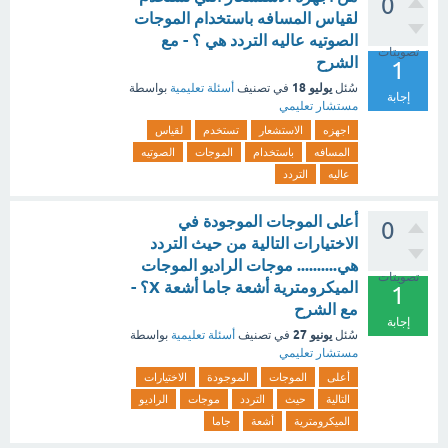
0
لقياس المسافه باستخدام الموجات
الصوتيه عاليه التردد هي ؟ - مع
تصويتات
الشرح
1
يوليو 18
سُئل
في تصنيف
أسئلة تعليمية
بواسطة
إجابة
مستشار تعليمي
اجهزه
الاستشعار
تستخدم
لقياس
المسافه
باستخدام
الموجات
الصوتيه
عاليه
التردد
أعلى الموجات الموجودة في
0
الاختيارات التالية من حيث التردد
هي.......... موجات الراديو الموجات
تصويتات
الميكرومترية أشعة جاما أشعة X؟ -
1
مع الشرح
إجابة
يونيو 27
سُئل
في تصنيف
أسئلة تعليمية
بواسطة
مستشار تعليمي
أعلى
الموجات
الموجودة
الاختيارات
التالية
حيث
التردد
موجات
الراديو
الميكرومترية
أشعة
جاما