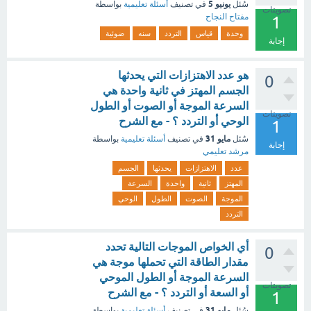
يونيو 5
سُئل
في تصنيف
أسئلة تعليمية
بواسطة
تصويتات
مفتاح النجاح
1
وحدة
قياس
التردد
سنه
ضوئية
إجابة
هو عدد الاهتزازات ‏التي يحدثها
0
الجسم المهتز في ‏ثانية واحدة هي
السرعة الموجة أو الصوت أو الطول
تصويتات
الوحي أو التردد ؟ - مع الشرح
1
مايو 31
سُئل
في تصنيف
أسئلة تعليمية
بواسطة
إجابة
مرشد تعليمي
عدد
الاهتزازات
يحدثها
الجسم
المهتز
ثانية
واحدة
السرعة
الموجة
الصوت
الطول
الوحي
التردد
‏أي الخواص الموجات التالية تحدد
0
مقدار الطاقة التي تحملها موجة هي
السرعة الموجة أو الطول الموحي
تصويتات
‏أو السعة أو التردد ؟ - مع الشرح
1
مايو 31
سُئل
في تصنيف
أسئلة تعليمية
بواسطة