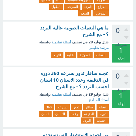
للموجة
الكهرومغناطيسية
أثناء
انتقالها
الفراغ
التردد
السرعة
الطول
الموجي
السعة
ما هي النغمات الصوتية عالية التردد
0
؟ - مع الشرح
يوليو 29
سُئل
في تصنيف
أسئلة تعليمية
بواسطة
تصويتات
مرشد تعليمي
1
النغمات
الصوتية
عالية
التردد
إجابة
عجله سافار تدور بسرعه 360 دوره
0
في الدقيقه وعدد الاسنان 10 اسنان
احسب التردد ؟ - مع الشرح
تصويتات
1
يوليو 29
سُئل
في تصنيف
أسئلة تعليمية
بواسطة
أستاذ المناهج
إجابة
عجله
سافار
تدور
بسرعه
360
دوره
الدقيقه
وعدد
الاسنان
اسنان
احسب
التردد
من اجهزه الاستشعار التي تستخدم