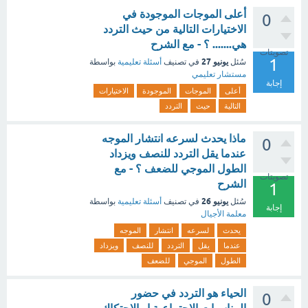
أعلى الموجات الموجودة في
0
الاختيارات التالية من حيث التردد
هي....... ؟ - مع الشرح
تصويتات
1
يونيو 27
سُئل
في تصنيف
أسئلة تعليمية
بواسطة
مستشار تعليمي
إجابة
أعلى
الموجات
الموجودة
الاختيارات
التالية
حيث
التردد
ماذا يحدث لسرعه انتشار الموجه
0
عندما يقل التردد للنصف ويزداد
الطول الموجي للضعف ؟ - مع
تصويتات
الشرح
1
يونيو 26
سُئل
في تصنيف
أسئلة تعليمية
بواسطة
إجابة
معلمة الأجيال
يحدث
لسرعه
انتشار
الموجه
عندما
يقل
التردد
للنصف
ويزداد
الطول
الموجي
للضعف
الحياء هو التردد في حضور
0