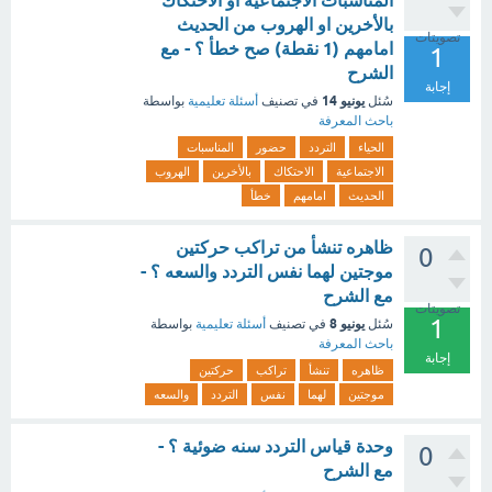
المناسبات الاجتماعية او الاحتكاك
بالأخرين او الهروب من الحديث
تصويتات
امامهم (1 نقطة) صح خطأ ؟ - مع
1
الشرح
إجابة
يونيو 14
سُئل
في تصنيف
أسئلة تعليمية
بواسطة
باحث المعرفة
الحياء
التردد
حضور
المناسبات
الاجتماعية
الاحتكاك
بالأخرين
الهروب
الحديث
امامهم
خطأ
ظاهره تنشأ من تراكب حركتين
0
موجتين لهما نفس التردد والسعه ؟ -
مع الشرح
تصويتات
1
يونيو 8
سُئل
في تصنيف
أسئلة تعليمية
بواسطة
باحث المعرفة
إجابة
ظاهره
تنشأ
تراكب
حركتين
موجتين
لهما
نفس
التردد
والسعه
وحدة قياس التردد سنه ضوئية ؟ -
0
مع الشرح