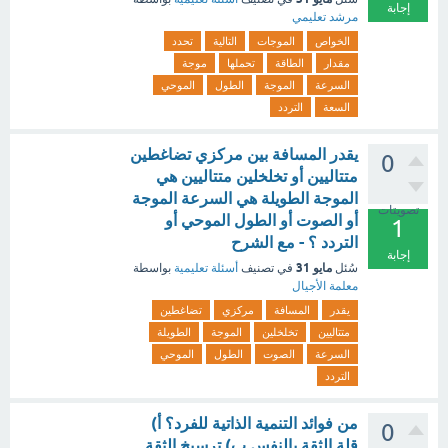
إجابة
مرشد تعليمي
الخواص
الموجات
التالية
تحدد
مقدار
الطاقة
تحملها
موجة
السرعة
الموجة
الطول
الموحي
السعة
التردد
‏يقدر المسافة بين مركزي تضاغطين
0
‏متتاليين أو تخلخلين ‏متتاليين ‏هي
الموجة الطويلة هي السرعة الموجة
تصويتات
أو الصوت أو الطول الموحي ‏أو
1
التردد ؟ - مع الشرح
إجابة
مايو 31
سُئل
في تصنيف
أسئلة تعليمية
بواسطة
معلمة الأجيال
يقدر
المسافة
مركزي
تضاغطين
متتاليين
تخلخلين
الموجة
الطويلة
السرعة
الصوت
الطول
الموحي
التردد
من فوائد التنمية الذاتية للفرد؟ أ)
0
قلة الثقة بالنفس ب) ترسيخ الثقة