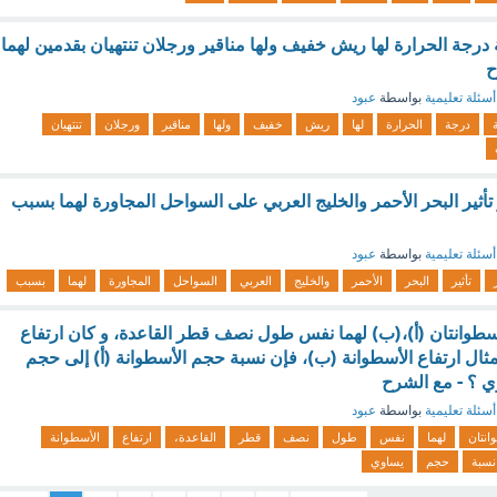
ة درجة الحرارة لها ريش خفيف ولها مناقير ورجلان تنتهيان بقدمين لهما
ح
أسئلة تعليمية
بواسطة
عبود
ة
درجة
الحرارة
لها
ريش
خفيف
ولها
مناقير
ورجلان
تنتهيان
أثير البحر الأحمر والخليج العربي على السواحل المجاورة لهما بسبب
أسئلة تعليمية
بواسطة
عبود
تأثير
البحر
الأحمر
والخليج
العربي
السواحل
المجاورة
لهما
بسبب
الأسطوانتان (أ)،(ب) لهما نفس طول نصف قطر القاعدة، و كان ارتفاع
 أمثال ارتفاع الأسطوانة (ب)، فإن نسبة حجم الأسطوانة (أ) إلى حجم
ي ؟ - مع الشرح
أسئلة تعليمية
بواسطة
عبود
انتان
لهما
نفس
طول
نصف
قطر
القاعدة،
ارتفاع
الأسطوانة
نسبة
حجم
يساوي