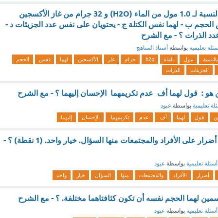
أي مما يلي صحيح بالنسبة لـ 1.0 مول من الماء (H2O) و 32 جرام من غاز الأكسجين
نفس الحجم ب - لهما نفس الكتلة ج - يحتويان على نفس عدد الجزيئات د -
د الذرات ؟ - مع الشرح
ئلة تعليمية
بواسطة
أستاذ المناهج
بالنسبة
مول
الماء
h2o
جرام
غاز
الأكسجين
لهما
نفس
الحجم
الجزيئات
الذرات
ن هو : قول لهما أف عدم تكريمهما الإحسان إليهما ؟ - مع الشرح
لة تعليمية
بواسطة
عبود
ين
قول
لهما
أف
عدم
تكريمهما
الإحسان
إليهما
الغيبة والنميمة لهما أضرار على الأفراد والمجتمعات منها السؤال. خيار واحد. (1 نقطة) ؟ -
أسئلة تعليمية
بواسطة
عبود
أضرار
الأفراد
والمجتمعات
منها
السؤال
خيار
واحد
ن لهما الحجم نفسه أن تكون كثافتاهما مختلفة. ؟ - مع الشرح
أسئلة تعليمية
بواسطة
عبود