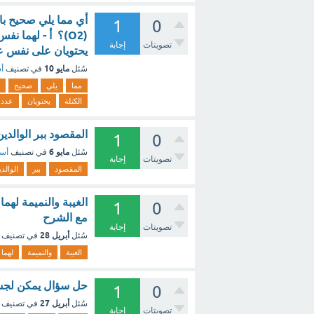
1
0
(O2)؟ أ - لهما 
تصويتات
إجابة
يحتويان على نفس عد
مايو 10
سُئل
في تصنيف
أس
مما
يلي
صحيح
الكتلة
يحتويان
عدد
المقصود ببر الوالدي
1
0
مايو 6
سُئل
في تصنيف
أسئ
تصويتات
إجابة
المقصود
ببر
الوالد
1
0
مع الشرح
تصويتات
إجابة
أبريل 28
سُئل
في تصنيف
الغيبة
والنميمة
لهما
حل سؤال يمكن لجسمي
1
0
أبريل 27
سُئل
في تصنيف
تصويتات
إجابة