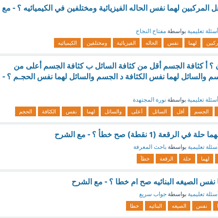
C10H18, C8H هل المركبين لهما نفس الحاله الفيزيائية ومختلفين في الكيميائيه ؟ - مع
سئلة تعليمية
بواسطة
مفتاح النجاح
ركبين
لهما
نفس
الحاله
الفيزيائية
ومختلفين
الكيميائيه
 ؟ أ كثافة الجسم أقل من كثافة السائل ب كثافة الجسم أعلى من
سم والسائل لهما نفس الكثافة د الجسم والسائل لهما نفس الحجـم ؟ -
سئلة تعليمية
بواسطة
نورة المجتهدة
الجسم
أقل
السائل
أعلى
والسائل
لهما
نفس
الكثافة
الحجم
قعة (1 نقطة) صح خطأ ؟ - مع الشرح
سئلة تعليمية
بواسطة
باحث المعرفة
لهما
حلة
الرقعة
خطأ
ما نفس الصيغه البنائيه صح ام خطا ؟ - مع الشرح
سئلة تعليمية
بواسطة
جواب سريع
نفس
الصيغه
البنائيه
خطا