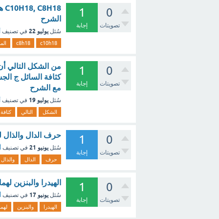
18
1
0
الشرح
تصويتات
إجابة
يوليو 22
سُئل
في تصنيف
أ
c10h18
c8h18
الم
من الشكل التالي أن
1
0
كثافة السائل ج الج
تصويتات
إجابة
مع الشرح
يوليو 19
سُئل
في تصنيف
أ
الشكل
التالي
كثافة
حرف الدال والذال لهما حلة في الر
1
0
يونيو 21
سُئل
في تصنيف
أ
تصويتات
إجابة
حرف
الدال
والذال
الهيدرا والبنزين له
1
0
يونيو 17
سُئل
في تصنيف
أ
تصويتات
إجابة
الهيدرا
والبنزين
لهما