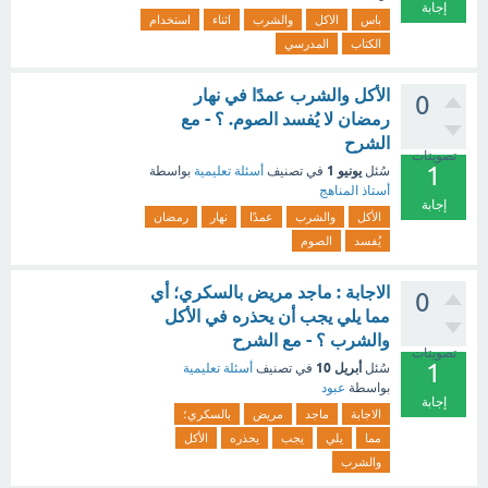
إجابة
باس
الاكل
والشرب
اثناء
استخدام
الكتاب
المدرسي
الأكل والشرب عمدًا في نهار
0
رمضان لا يُفسد الصوم. ؟ - مع
الشرح
تصويتات
1
يونيو 1
سُئل
في تصنيف
أسئلة تعليمية
بواسطة
أستاذ المناهج
إجابة
الأكل
والشرب
عمدًا
نهار
رمضان
يُفسد
الصوم
الاجابة : ماجد مريض بالسكري؛ أي
0
مما يلي يجب أن يحذره في الأكل
والشرب ؟ - مع الشرح
تصويتات
1
أبريل 10
سُئل
في تصنيف
أسئلة تعليمية
بواسطة
عبود
إجابة
الاجابة
ماجد
مريض
بالسكري؛
مما
يلي
يجب
يحذره
الأكل
والشرب