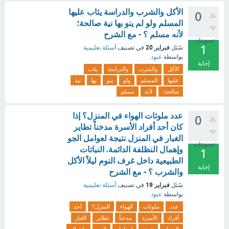
الأكل والشرب والدراسة يثاب عليها
0
المسلم ولو لم ينو بها نية صالحة؛
لأنه مسلم ؟ - مع الشرح
تصويتات
1
فبراير 20
سُئل
في تصنيف
أسئلة تعليمية
بواسطة
عبود
إجابة
الأكل
والشرب
والدراسة
يثاب
عليها
المسلم
ولو
ينو
بها
نية
صالحة؛
لأنه
مسلم
عدد ملوثات الهواء في المنزل؟ إذا
0
كان أحد أفراد الأسرة مدخناً تطاير
الغبار في المنزل نتيجة لعوامل الجو
تصويتات
وإهمال النظلفة الدائمة. النباتات
1
الطبيعية داخل غرف النوم ليلاً الأكل
إجابة
والشرب ؟ - مع الشرح
فبراير 19
سُئل
في تصنيف
أسئلة تعليمية
بواسطة
عبود
عدد
ملوثات
الهواء
المنزل؟
أحد
أفراد
الأسرة
مدخناً
تطاير
الغبار