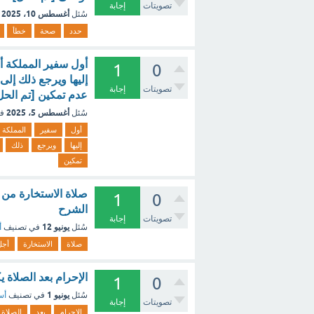
تصويتات
إجابة
أغسطس 10، 2025
سُئل
حدد
صحة
خطأ
‏أول سفير المملكة 
1
0
إليها ويرجع ذلك إلى
تصويتات
إجابة
عدم تمكين [تم الحل
أغسطس 5، 2025
سُئل
ف
أول
سفير
المملكة
إليها
ويرجع
ذلك
تمكين
1
0
الشرح
تصويتات
إجابة
يونيو 12
سُئل
في تصنيف
أ
صلاة
الاستخارة
أجل
الإحرام بعد الصلاة 
1
0
يونيو 1
سُئل
في تصنيف
أس
تصويتات
إجابة
الإحرام
بعد
الصلاة