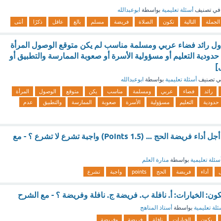
في تصنيف
أسئلة تعليمية
بواسطة
ابوعبدالله
الجملة
التالية
تكون
الصلاة
فريضة
مسلم
بالغ
عاقل
ذكرًا
أنثى
أول رائد فضاء عربي ومسلمة مناسب لم يكن متوقع الوصول المرأة
 حدودية التعليم أو مسؤولية الأسرة أو صعوبة الممارسة والتطبيق أو
]
ي تصنيف
أسئلة تعليمية
بواسطة
ابوعبدالله
رائد
فضاء
عربي
ومسلمة
مناسب
يكن
متوقع
الوصول
المرأة
حدودية
التعليم
مسؤولية
الأسرة
صعوبة
الممارسة
والتطبيق
عدم
صلاة الاستخارة من أجل أداء فريضة الحج ... (1.5 Points) واجبة تشرع لا تشرع ؟ - مع
سئلة تعليمية
بواسطة
منارة العلم
أداء
فريضة
الحج
points
واجبة
تشرع
يكون: الخيارات: أ. نافلة ب. فريضة ج. نافلة وفريضة ؟ - مع الشرح
ئلة تعليمية
بواسطة
أستاذ المناهج
يكون
الخيارات
نافلة
فريضة
وفريضة