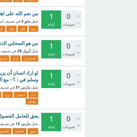
من نعم الله على اهل
1
0
مايو 5
سُئل
في تصنيف
أسئ
تصويتات
إجابة
نعم
الله
اهل
الب
من هو الصحابي الذي
1
0
أبريل 28
سُئل
في تصنيف
تصويتات
إجابة
الصحابي
أدى
فريض
لو اراد انسان أن يز
1
0
وسلم في : ؟ - مع ا
تصويتات
إجابة
مارس 31
سُئل
في تصني
اراد
انسان
يزيد
وسلم
يحق للعامل الحصول ع
1
0
مارس 12
سُئل
في تصني
تصويتات
إجابة
يحق
للعامل
الحصو