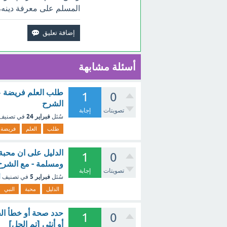
المسلم على معرفة دينه، و
أسئلة مشابهة
طلب العلم فريضة عل
1
0
الشرح
تصويتات
إجابة
فبراير 24
سُئل
في تصنيف
طلب
العلم
فريضة
الدليل على ان محبة
1
0
ومسلمة - مع الشرح
تصويتات
إجابة
فبراير 5
سُئل
في تصنيف
أ
الدليل
محبة
النبي
حدد صحة أو خطأ الج
1
0
أو أنثى [تم الحل]