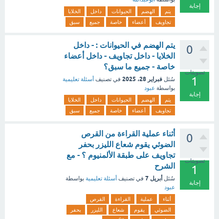
إجابة
يتم
الهضم
الحيوانات
داخل
الخلايا
تجاويف
أعضاء
خاصة
جميع
سبق
يتم الهضم في الحيوانات : - داخل
0
الخلايا - داخل تجاويف - داخل أعضاء
خاصة - جميع ما سبق؟
تصويتات
1
فبراير 28، 2025
سُئل
في تصنيف
أسئلة تعليمية
بواسطة
عبود
إجابة
يتم
الهضم
الحيوانات
داخل
الخلايا
تجاويف
أعضاء
خاصة
جميع
سبق
أثناء عملية القراءة من القرص
0
الضوئي يقوم شعاع الليزر بحفر
تجاويف على طبقة الألمنيوم ؟ - مع
تصويتات
الشرح
1
أبريل 7
سُئل
في تصنيف
أسئلة تعليمية
بواسطة
إجابة
عبود
أثناء
عملية
القراءة
القرص
الضوئي
يقوم
شعاع
الليزر
بحفر