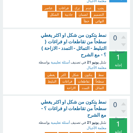
معلمة الأجيال
يجب
عدم
ترك
فراغات
عناصر
التصميم
لضمان
جاذبية
الشكل
النهائي
خطأ
نمط يتكون من شكل او اكثر يغطي
0
سطحاً من تقاطعات او فراغات (
التبليط - التماثل - التمدد - الازاحة )
تصويتات
؟ - مع الشرح
1
يونيو 21
سُئل
في تصنيف
أسئلة تعليمية
بواسطة
إجابة
معلمة الأجيال
نمط
يتكون
شكل
اكثر
يغطي
سطحاً
تقاطعات
فراغات
التبليط
التماثل
التمدد
الازاحة
نمط يتكون من شكل او اكثر يغطي
0
سطحاً من تقاطعات او فراغات ؟ -
مع الشرح
تصويتات
1
يونيو 21
سُئل
في تصنيف
أسئلة تعليمية
بواسطة
معلمة الأجيال
إجابة