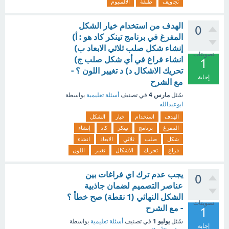
تجاويف
طبقة
الألمنيوم
الهدف من استخدام خيار الشكل
0
المفرغ في برنامج تينكر كاد هو : أ)
إنشاء شكل صلب ثلاثي الابعاد ب)
تصويتات
انشاء فراغ في أي شكل صلب ج)
1
تحريك الاشكال د) د تغيير اللون ؟ -
إجابة
مع الشرح
مارس 4
سُئل
في تصنيف
أسئلة تعليمية
بواسطة
ابوعبدالله
الهدف
استخدام
خيار
الشكل
المفرغ
برنامج
تينكر
كاد
إنشاء
شكل
صلب
ثلاثي
الابعاد
انشاء
فراغ
تحريك
الاشكال
تغيير
اللون
يجب عدم ترك اي فراغات بين
0
عناصر التصميم لضمان جاذبية
الشكل النهائي (1 نقطة) صح خطأ ؟
تصويتات
- مع الشرح
1
يوليو 1
سُئل
في تصنيف
أسئلة تعليمية
بواسطة
إجابة