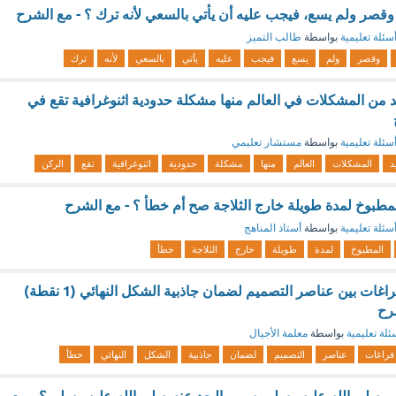
قصر ولم يسع، فيجب عليه أن يأتي بالسعي لأنه ترك ؟ - مع الشرح
سئلة تعليمية
بواسطة
طالب التميز
وقصر
ولم
يسع
فيجب
عليه
يأتي
بالسعي
لأنه
ترك
يد من المشكلات في العالم منها مشكلة حدودية اثنوغرافية تقع في
سئلة تعليمية
بواسطة
مستشار تعليمي
د
المشكلات
العالم
منها
مشكلة
حدودية
اثنوغرافية
تقع
الركن
مطبوخ لمدة طويلة خارج الثلاجة صح أم خطأ ؟ - مع الشرح
سئلة تعليمية
بواسطة
أستاذ المناهج
المطبوخ
لمدة
طويلة
خارج
الثلاجة
خطأ
يجب عدم ترك اي فراغات بين عناصر التصميم لضمان جاذبية الشكل النهائي (1 نقطة)
رح
ئلة تعليمية
بواسطة
معلمة الأجيال
فراغات
عناصر
التصميم
لضمان
جاذبية
الشكل
النهائي
خطأ