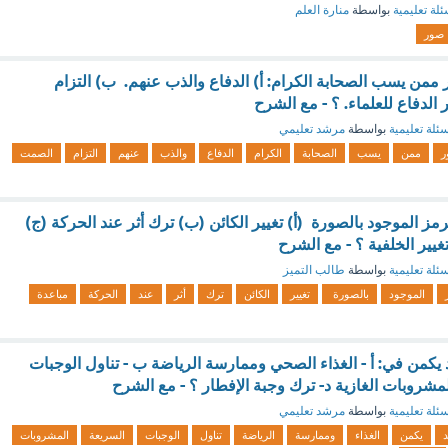
ئلة تعليمية
بواسطة
منارة العلم
صور
من يسب الصحابة الكرام: أ) الدفاع والذب عنهم. ب) التزام
لدفاع للعلماء. ؟ - مع الشرح
ئلة تعليمية
بواسطة
مرشد تعليمي
ر
ممن
يسب
الصحابة
الكرام
الدفاع
والذب
عنهم
التزام
الصمت
ز الموجود بالصورة (أ) تغيير الكائن (ب) ترك أثر عند الحركة (ج)
غيير الخلفية ؟ - مع الشرح
ئلة تعليمية
بواسطة
طالب التميز
الموجود
بالصورة
تغيير
الكائن
ترك
أثر
عند
الحركة
مباعدة
 يكمن في: أ - الغذاء الصحي وممارسة الرياضة ب - تناول الوجبات
لمشروبات الغازية د- ترك وجبة الإفطار ؟ - مع الشرح
ئلة تعليمية
بواسطة
مرشد تعليمي
د
يكمن
الغذاء
وممارسة
الرياضة
تناول
الوجبات
السريعة
المشروبات