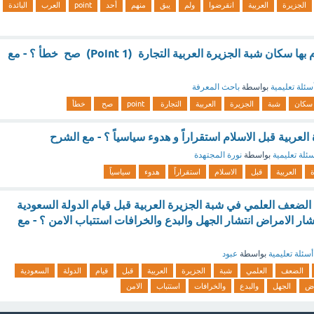
الجزيرة
العربية
انقرضوا
ولم
يبق
منهم
أحد
point
العرب
البائدة
من الاعمال التي قام بها سكان شبة الجزيرة العربية التجارة (1 Point) صح خطأ ؟ - مع
سئلة تعليمية
بواسطة
باحث المعرفة
سكان
شبة
الجزيرة
العربية
التجارة
point
صح
خطأ
عربية قبل الاسلام استقراراً و هدوء سياسياً ؟ - مع الشرح
ئلة تعليمية
بواسطة
نورة المجتهدة
ة
العربية
قبل
الاسلام
استقراراً
هدوء
سياسياً
 الضعف العلمي في شبة الجزيرة العربية قبل قيام الدولة السعودية
نقطة) انتشار الامراض انتشار الجهل والبدع والخرافات استتباب الامن ؟ - مع
أسئلة تعليمية
بواسطة
عبود
الضعف
العلمي
شبة
الجزيرة
العربية
قبل
قيام
الدولة
السعودية
اض
الجهل
والبدع
والخرافات
استتباب
الامن