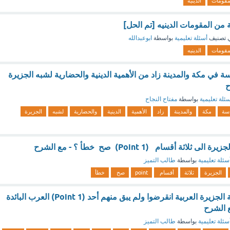
مقومات
الدينيه
من المقومات الدينيه [تم الحل]
 تصنيف
أسئلة تعليمية
بواسطة
ابوعبدالله
مقومات
الدينيه
ة في مكة والمدينة زاد من الأهمية الدينية والحضارية لشبه الجزيرة
ح
ئلة تعليمية
بواسطة
مفتاح النجاح
سة
مكة
والمدينة
زاد
الأهمية
الدينية
والحضارية
لشبه
الجزيرة
ثة أقسام (1 Point) صح خطأ ؟ - مع الشرح
سئلة تعليمية
بواسطة
طالب التميز
الجزيرة
ثلاثة
أقسام
point
صح
خطأ
هم عرب سكنوا شبة الجزيرة العربية انقرضوا ولم يبق منهم أحد (1 Point) العرب البائدة
ع الشرح
سئلة تعليمية
بواسطة
طالب التميز