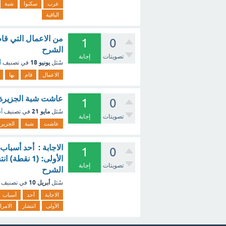
عرب
سكنوا
شبة
الباقية
1
0
الشرح
تصويتات
إجابة
يونيو 18
سُئل
في تصنيف
أ
الاعمال
قام
بها
عاشت شبة الجزيرة ال
1
0
مايو 21
سُئل
في تصنيف
أس
تصويتات
إجابة
عاشت
شبة
الجزير
الاجابة : أحد أسباب
1
0
الأولى: (1 
تصويتات
إجابة
الشرح
أبريل 10
سُئل
في تصنيف
الاجابة
أحد
أسباب
الأولى
انتشار
الامر