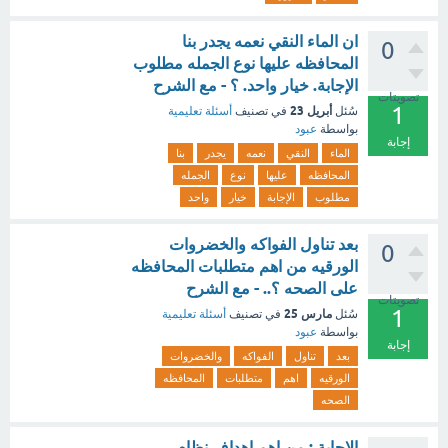
ان الماء النقي نعمه يجدر بنا
0
المحافظه عليها نوع الجمله مطلوب
الإجابة. خيار واحد. ؟ - مع الشرح
تصويتات
1
أبريل 23
سُئل
في تصنيف
أسئلة تعليمية
بواسطة
عبود
إجابة
الماء
النقي
نعمه
يجدر
بنا
المحافظه
عليها
نوع
الجمله
مطلوب
الإجابة
خيار
واحد
بعد تناول الفواكه والخضروات
0
الورقيه من اهم متطلبات المحافظه
على الصحه ؟.. - مع الشرح
تصويتات
1
مارس 25
سُئل
في تصنيف
أسئلة تعليمية
بواسطة
عبود
إجابة
بعد
تناول
الفواكه
والخضروات
الورقيه
اهم
متطلبات
المحافظه
الصحه
الاجابة : من اهم اهداف نظام