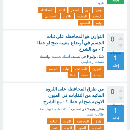
إجابة
عبود
وضح
دور
المفكر
الناقد
المحافظه
الوحده
الوطنيه
والامن
الاجتماعي
وقيم
المجتمع
التوازن هو المحافظه على ثبات
0
الجسم في أوضاع معينه صح او خطا
؟ - مع الشرح
تصويتات
1
يوليو 9
سُئل
في تصنيف
أسئلة تعليمية
بواسطة
مستشار تعليمي
إجابة
التوازن
المحافظه
ثبات
الجسم
أوضاع
معينه
خطا
من طرق المحافظه على الثروه
0
المائيه من النفايات في العيون
الاوديه صح ام خطا ؟ - مع الشرح
تصويتات
1
يونيو 1
سُئل
في تصنيف
أسئلة تعليمية
بواسطة
طالب التميز
إجابة
طرق
المحافظه
الثروه
المائيه
النفايات
العيون
الاوديه
خطا