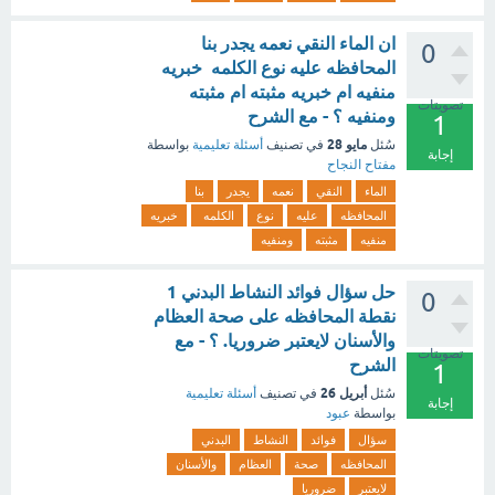
ان الماء النقي نعمه يجدر بنا
0
المحافظه عليه نوع الكلمه خبريه
منفيه ام خبريه مثبته ام مثبته
تصويتات
ومنفيه ؟ - مع الشرح
1
مايو 28
سُئل
في تصنيف
أسئلة تعليمية
بواسطة
إجابة
مفتاح النجاح
الماء
النقي
نعمه
يجدر
بنا
المحافظه
عليه
نوع
الكلمه
خبريه
منفيه
مثبته
ومنفيه
حل سؤال فوائد النشاط البدني 1
0
نقطة المحافظه على صحة العظام
والأسنان لايعتبر ضروريا. ؟ - مع
تصويتات
الشرح
1
أبريل 26
سُئل
في تصنيف
أسئلة تعليمية
إجابة
بواسطة
عبود
سؤال
فوائد
النشاط
البدني
المحافظه
صحة
العظام
والأسنان
لايعتبر
ضروريا