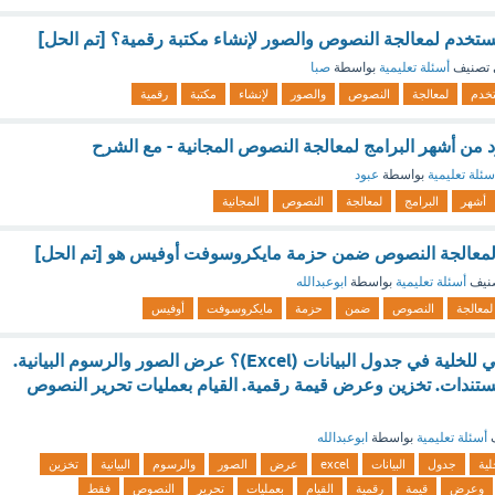
 يستخدم لمعالجة النصوص والصور لإنشاء مكتبة رقمية؟ [تم الحل]
تصنيف
أسئلة تعليمية
بواسطة
صبا
خدم
لمعالجة
النصوص
والصور
لإنشاء
مكتبة
رقمية
ن أشهر البرامج لمعالجة النصوص المجانية - مع الشرح
سئلة تعليمية
بواسطة
عبود
أشهر
البرامج
لمعالجة
النصوص
المجانية
 لمعالجة النصوص ضمن حزمة مايكروسوفت أوفيس هو [تم الحل]
نيف
أسئلة تعليمية
بواسطة
ابوعبدالله
لمعالجة
النصوص
ضمن
حزمة
مايكروسوفت
أوفيس
ما هو الهدف الرئيسي للخلية في جدول البيانات (Excel)؟ عرض الصور والرسوم البيانية.
ستندات. تخزين وعرض قيمة رقمية. القيام بعمليات تحرير النصوص
ف
أسئلة تعليمية
بواسطة
ابوعبدالله
لية
جدول
البيانات
excel
عرض
الصور
والرسوم
البيانية
تخزين
وعرض
قيمة
رقمية
القيام
بعمليات
تحرير
النصوص
فقط