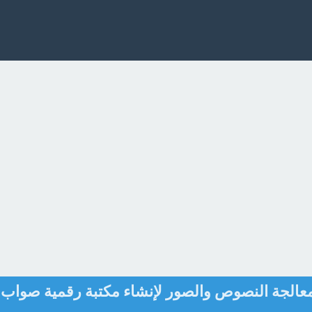
لمعالجة النصوص والصور لإنشاء مكتبة رقمية صواب