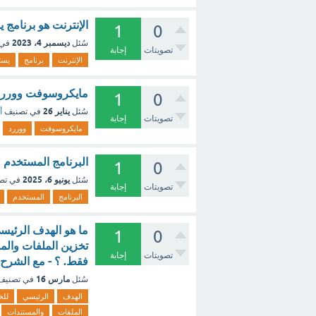
الإنترنت هو برنامج
1
0
ديسمبر 4، 2023
سُئل
في 
تصويتات
إجابة
الإنترنت
برنامج
يست
مايكروسوفت ووررد م
1
0
يناير 26
سُئل
في تصنيف
أ
تصويتات
إجابة
مايكروسوفت
ووررد
البرنامج المستخدم
1
0
يونيو 6، 2025
سُئل
في تص
تصويتات
إجابة
البرنامج
المستخدم
1
0
تخزين الملفات والم
تصويتات
إجابة
فقط. ؟ - مع الشرح
مارس 16
سُئل
في تصني
الهدف
الرئيسي
للخ
الملفات
والمستندات