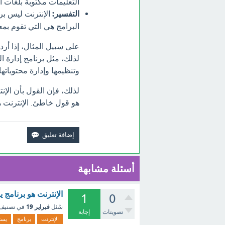
التعليمات مكتوبة بلغات البرمجة، 
التفسير:
الإنترنت ليس برن
البرامج هي التي تقوم بم
على سبيل المثال، إذا أر
لذلك، مثل برنامج إدارة ا
وتنظيمها وإدارة محتوياتها.
لذلك، فإن القول بأن الإ
هو قول خاطئ. الإنترنت ه
أسئلة مشابهة
الإنترنت هو برنامج
1
0
فبراير 19
سُئل
في تصنيف
تصويتات
إجابة
الإنترنت
برنامج
يست