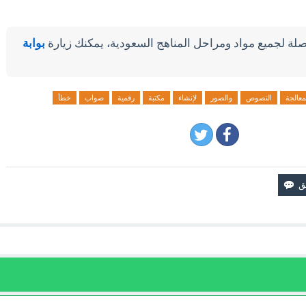
لة لجميع مواد ومراحل المناهج السعودية، يمكنك زيارة
بوابة
معالجة
النصوص
والصور
لإنشاء
مكتبة
رقمية
صواب
خطأ