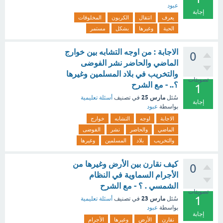
عبود
إجابة
يعرف
انتقال
الكربون
المخلوقات
الحية
وغيرها
بشكل
مستمر
الاجابة : من اوجه التشابه بين خوارج
0
الماضي والحاضر نشر الفوضى
والتخريب في بلاد المسلمين وغيرها
تصويتات
؟.. - مع الشرح
1
مارس 25
سُئل
في تصنيف
أسئلة تعليمية
إجابة
بواسطة
عبود
الاجابة
اوجه
التشابه
خوارج
الماضي
والحاضر
نشر
الفوضى
والتخريب
بلاد
المسلمين
وغيرها
كيف نقارن بين الأرض وغيرها من
0
الأجرام السماوية في النظام
الشمسي . ؟ - مع الشرح
تصويتات
1
مارس 23
سُئل
في تصنيف
أسئلة تعليمية
بواسطة
عبود
إجابة
نقارن
الأرض
وغيرها
الأجرام