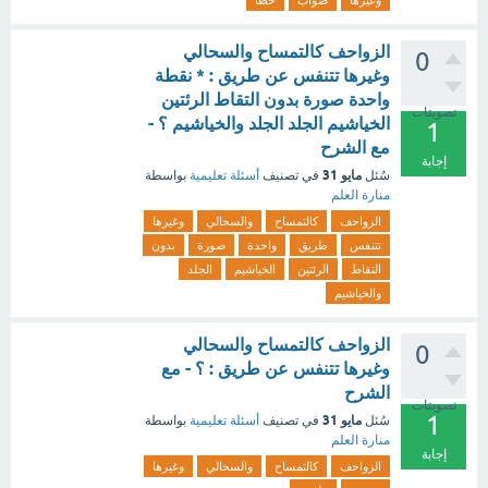
وغيرها
صواب
خطأ
الزواحف كالتمساح والسحالي
0
وغيرها تتنفس عن طريق : * نقطة
واحدة صورة بدون التقاط الرئتين
تصويتات
الخياشيم الجلد الجلد والخياشيم ؟ -
1
مع الشرح
إجابة
مايو 31
سُئل
في تصنيف
أسئلة تعليمية
بواسطة
منارة العلم
الزواحف
كالتمساح
والسحالي
وغيرها
تتنفس
طريق
واحدة
صورة
بدون
التقاط
الرئتين
الخياشيم
الجلد
والخياشيم
الزواحف كالتمساح والسحالي
0
وغيرها تتنفس عن طريق : ؟ - مع
الشرح
تصويتات
1
مايو 31
سُئل
في تصنيف
أسئلة تعليمية
بواسطة
منارة العلم
إجابة
الزواحف
كالتمساح
والسحالي
وغيرها