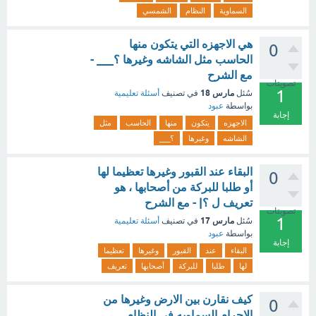
السماوية
النظام
الشمسي
هي الاجهزه التي يتكون منها
0
الحاسب مثل الشاشه وغيرها ؟___ -
مع الشرح
تصويتات
1
مارس 18
سُئل
في تصنيف
أسئلة تعليمية
بواسطة
عبود
إجابة
الاجهزه
يتكون
منها
الحاسب
مثل
الشاشه
وغيرها
؟___
البقاء عند القبور وغيرها تعظيما لها
0
أو طلبا للبركة من أصحابها ، هو
تعريف ل ؟| - مع الشرح
تصويتات
1
مارس 17
سُئل
في تصنيف
أسئلة تعليمية
بواسطة
عبود
إجابة
البقاء
عند
القبور
وغيرها
تعظيما
لها
طلبا
للبركة
أصحابها
تعريف
كيف نقارن بين الارض وغيرها من
0
الاجرام السماويه في النظام