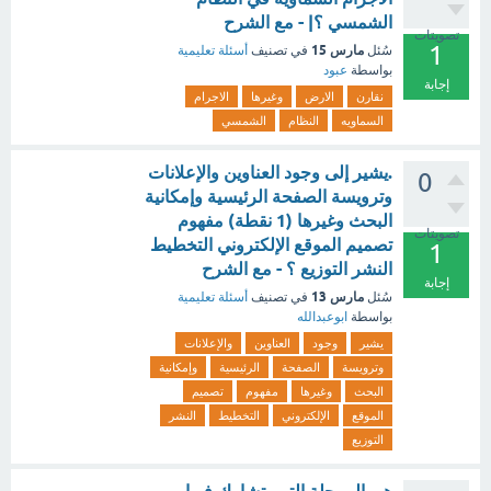
الشمسي ؟| - مع الشرح
تصويتات
1
مارس 15
سُئل
في تصنيف
أسئلة تعليمية
بواسطة
عبود
إجابة
نقارن
الارض
وغيرها
الاجرام
السماويه
النظام
الشمسي
.يشير إلى وجود العناوين والإعلانات
0
وترويسة الصفحة الرئيسية وإمكانية
البحث وغيرها (1 نقطة) مفهوم
تصويتات
تصميم الموقع الإلكتروني التخطيط
1
النشر التوزيع ؟ - مع الشرح
إجابة
مارس 13
سُئل
في تصنيف
أسئلة تعليمية
بواسطة
ابوعبدالله
يشير
وجود
العناوين
والإعلانات
وترويسة
الصفحة
الرئيسية
وإمكانية
البحث
وغيرها
مفهوم
تصميم
الموقع
الإلكتروني
التخطيط
النشر
التوزيع