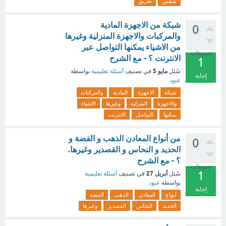
تتنفس
طريق
شبكة من الاجهزة المادية
0
والمركبات والاجهزة المنزلية وغيرها
من الاشياء يمكنها التواصل عبر
تصويتات
الانترنت ؟ - مع الشرح
1
مايو 5
سُئل
في تصنيف
أسئلة تعليمية
بواسطة
إجابة
عبود
شبكة
الاجهزة
المادية
والمركبات
والاجهزة
المنزلية
وغيرها
الاشياء
يمكنها
التواصل
الانترنت
من أنواع المعادن الذهب و الفضة و
0
الحديد و النحاس و القصدير وغيرها.
؟ - مع الشرح
تصويتات
1
أبريل 27
سُئل
في تصنيف
أسئلة تعليمية
بواسطة
عبود
إجابة
أنواع
المعادن
الذهب
الفضة
الحديد
النحاس
القصدير
وغيرها