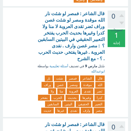
قال الشاعر : فمصر لو شئت نار
0
الله موقدة ومصر لو شئت غصن
وراف نَضر تقدى العروبة لا منا ولا
تصويتات
كدرا وغيرها بحديث الحرب يفتخر
1
التعبير الحقيقي في البيتين السابقين
إجابة
؟ : مصر غصن وارف . نفدى
العروبة . غيرها يفتخر. حديث الحرب
. ؟ - مع الشرح
مارس 9
سُئل
في تصنيف
أسئلة تعليمية
بواسطة
ابوعبدالله
قال
الشاعر
فمصر
شئت
نار
الله
موقدة
ومصر
غصن
وراف
نَضر
تقدى
العروبة
منا
ولا
كدرا
وغيرها
بحديث
الحرب
يفتخر
التعبير
الحقيقي
البيتين
السابقين
مصر
وارف
نفدى
غيرها
حديث
قال الشاعر : فمصر لو شئت نار
0
الله موقدة ومصر لو شئت غصن