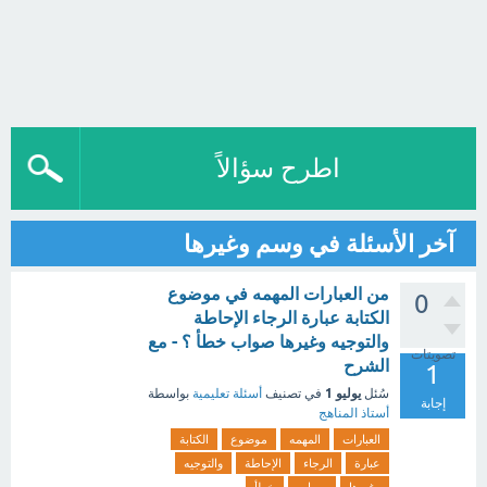
اطرح سؤالاً
آخر الأسئلة في وسم وغيرها
من العبارات المهمه في موضوع
0
الكتابة عبارة الرجاء الإحاطة
والتوجيه وغيرها صواب خطأ ؟ - مع
تصويتات
الشرح
1
يوليو 1
سُئل
في تصنيف
أسئلة تعليمية
بواسطة
إجابة
أستاذ المناهج
العبارات
المهمه
موضوع
الكتابة
عبارة
الرجاء
الإحاطة
والتوجيه