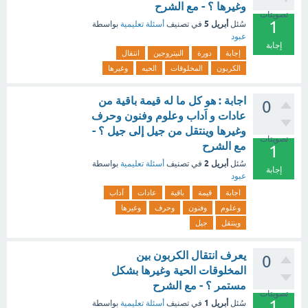
وغيرها ؟ - مع الشرح
تصويتات
1
أبريل 5
سُئل
في تصنيف
أسئلة تعليمية
بواسطة
عبود
إجابة
إجابة
دورة
النيتروجين
انتقال
الكربون
المخلوقات
الحيه
وغيرها
اجابة : هو كل ما له قيمة باقية من
0
عادات و اَداب وعلوم وفنون وحرف
وغيرها وينتقل من جيل إلى جيل ؟ -
تصويتات
مع الشرح
1
أبريل 2
سُئل
في تصنيف
أسئلة تعليمية
بواسطة
إجابة
عبود
اجابة
قيمة
باقية
عادات
اَداب
وعلوم
وفنون
وحرف
وغيرها
وينتقل
جيل
يعرف انتقال الكربون بين
0
المخلوقات الحية وغيرها بشكل
مستمر ؟ - مع الشرح
تصويتات
1
أبريل 1
سُئل
في تصنيف
أسئلة تعليمية
بواسطة