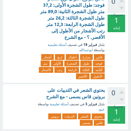
0
فوجد: طول الشجرة الأولى: 37,2
متر طول الشجرة الثانية: 89,0 متر
تصويتات
طول الشجرة الثالثة: 26,2 متر
1
طول الشجرة الرابعة: 12,3 متر
إجابة
رتب الأشجار من الأطول إلى
الأقصر. ؟ - مع الشرح
فبراير 19
سُئل
في تصنيف
أسئلة تعليمية
بواسطة
ابوعبدالله
قاس
مزارع
اطوال
اربع
أشجار
فوجد
طول
الشجرة
الأولى
متر
الثانية
الثالثة
الرابعة
رتب
الأشجار
الأطول
الأقصر
يحتوي الشعر في الثدييات على
0
بروتين قاس يسمى - مع الشرح
فبراير 5
سُئل
في تصنيف
أسئلة تعليمية
بواسطة
تصويتات
عبود
1
يحتوي
الشعر
الثدييات
بروتين
إجابة
قاس
يسمى