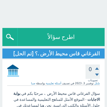
اطرح سؤالاً
الفرغاني قاس محيط الأرض .؟ [تم الحل]
0
تصويتات
سُئل
نوفمبر 3، 2023
في تصنيف
أسئلة تعليمية
بواسطة
صبا
سؤال الفرغاني قاس محيط الأرض .، مرحبًا بكم في
بوابة
الاجابات
- الموقع الأمثل للمناهج التعليمية والمساعدة في
حلول الأسئلة والكتب الدراسية. نحن هنا لمساعدتك في