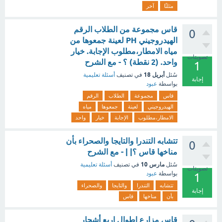
مثلثًا
آخر
قاس مجموعة من الطلاب الرقم
0
الهيدروجيني PH لعينة جمعوها من
مياه الامطار،مطلوب الإجابة. خيار
تصويتات
واحد. (2 نقطة) ؟ - مع الشرح
1
أبريل 18
سُئل
في تصنيف
أسئلة تعليمية
إجابة
بواسطة
عبود
قاس
مجموعة
الطلاب
الرقم
الهيدروجيني
لعينة
جمعوها
مياه
الامطار،مطلوب
الإجابة
خيار
واحد
تتشابه التندرا والتايجا والصحراء بأن
0
مناخها قاس ؟| | - مع الشرح
مارس 10
سُئل
في تصنيف
أسئلة تعليمية
تصويتات
بواسطة
عبود
1
تتشابه
التندرا
والتايجا
والصحراء
إجابة
بأن
مناخها
قاس
قاس مزارع اطوال اربع أشجار