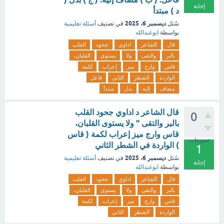
إجابة
د ) مبتدأ
ديسمبر 6، 2025
سُئل
في تصنيف
أسئلة تعليمية
بواسطة
ابوعبدالله
قال
الشاعر
اداوي
جحود
القلب
بالبر
والتقى
ولا
يستوى
القلبان،
قاس
وارج
ميز
إعراب
لكمة
الواردة
الشطر
الثاني
فاعل
مضاف
إليه
بدل
مبتدأ
قال الشاعر د اداوي جحود القلب
0
بالبر والتقى " ولا يستوى القلبان،
قاس وارج ميز إعراب لكمة ( قاس
تصويتات
) الواردة في الشطر الثاني
1
ديسمبر 6، 2025
سُئل
في تصنيف
أسئلة تعليمية
إجابة
بواسطة
ابوعبدالله
قال
الشاعر
اداوي
جحود
القلب
بالبر
والتقى
ولا
يستوى
القلبان،
قاس
وارج
ميز
إعراب
لكمة
الواردة
الشطر
الثاني