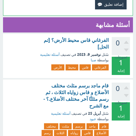
أسئلة مشابهة
الفرغاني قاس محيط الأرض؟ [تم
0
الحل]
نوفمبر 9، 2023
سُئل
في تصنيف
أسئلة تعليمية
تصويتات
بواسطة
صبا
1
الفرغاني
قاس
محيط
الأرض
إجابة
قام ماجد برسم مثلث مختلف
0
الأضلاع و قاس زواياه الثلاث ، ثم
رسم مثلثًا آخر مختلف الأضلاع.؟ -
تصويتات
مع الشرح
1
أبريل 25
سُئل
في تصنيف
أسئلة تعليمية
إجابة
بواسطة
عبود
قام
ماجد
برسم
مثلث
مختلف
الأضلاع
قاس
زواياه
الثلاث
رسم