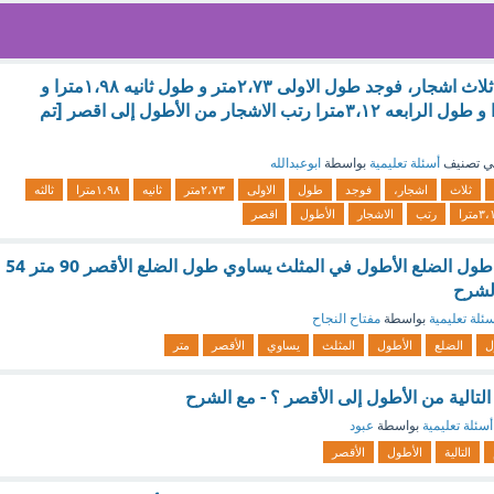
قاس مزارع اطوال ثلاث اشجار، فوجد طول الاولى ٢،٧٣متر و طول ثانيه ١،٩٨مترا و
طول ثالثه ٢،٦٢مترا و طول الرابعه ٣،١٢مترا رتب الاشجار من الأطول إلى اقصر [تم
ي تصنيف
أسئلة تعليمية
بواسطة
ابوعبدالله
ثلاث
اشجار،
فوجد
طول
الاولى
٢،٧٣متر
ثانيه
١،٩٨مترا
ثالثه
٣مترا
رتب
الاشجار
الأطول
اقصر
من الشكل المجاور طول الضلع الأطول في المثلث يساوي طول الضلع الأقصر 90 متر 54
ئلة تعليمية
بواسطة
مفتاح النجاح
ل
الضلع
الأطول
المثلث
يساوي
الأقصر
متر
لتالية من الأطول إلى الأقصر ؟ - مع الشرح
أسئلة تعليمية
بواسطة
عبود
التالية
الأطول
الأقصر