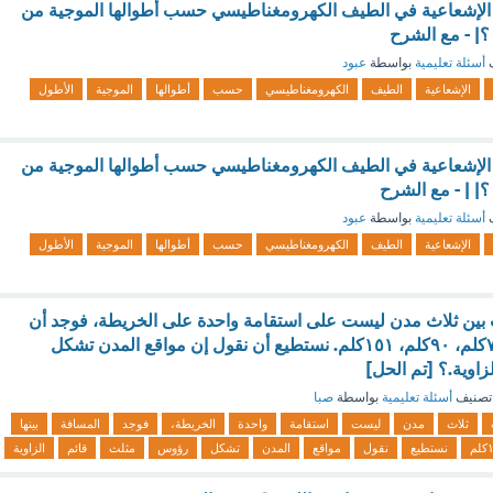
الإشعاعية في الطيف الكهرومغناطيسي حسب أطوالها الموجية من
؟| - مع الشرح
ف
أسئلة تعليمية
بواسطة
عبود
الإشعاعية
الطيف
الكهرومغناطيسي
حسب
أطوالها
الموجية
الأطول
الإشعاعية في الطيف الكهرومغناطيسي حسب أطوالها الموجية من
؟| | - مع الشرح
ف
أسئلة تعليمية
بواسطة
عبود
الإشعاعية
الطيف
الكهرومغناطيسي
حسب
أطوالها
الموجية
الأطول
بين ثلاث مدن ليست على استقامة واحدة على الخريطة، فوجد أن
المسافة بينها هي ٧٢كلم، ٩٠كلم، ١٥١كلم. نستطيع أن نقول إن مواقع المدن تشكل
اوية.؟ [تم الحل]
تصنيف
أسئلة تعليمية
بواسطة
صبا
ثلاث
مدن
ليست
استقامة
واحدة
الخريطة،
فوجد
المسافة
بينها
م
نستطيع
نقول
مواقع
المدن
تشكل
رؤوس
مثلث
قائم
الزاوية