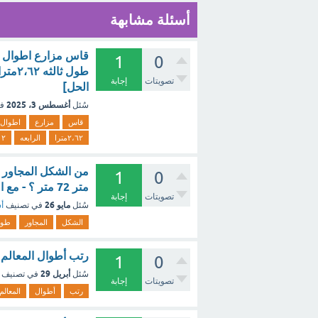
أسئلة مشابهة
1
0
تصويتات
إجابة
الحل]
أغسطس 3، 2025
سُئل
ف
قاس
مزارع
اطوال
٢،٦٢مترا
الرابعه
،١٢
1
0
متر 72 متر ؟ - مع الشرح
تصويتات
إجابة
مايو 26
سُئل
في تصنيف
أس
الشكل
المجاور
طو
رتب أطوال المعالم ا
1
0
أبريل 29
سُئل
في تصنيف
تصويتات
إجابة
رتب
أطوال
المعالم