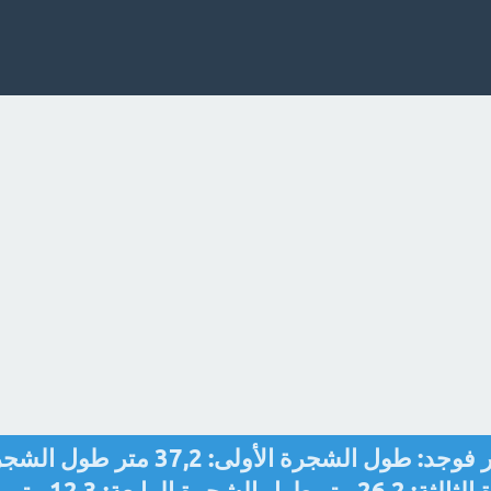
قاس مزارع اطوال اربع أشجار فوجد: طول الشجرة الأولى: 37,2 متر ط