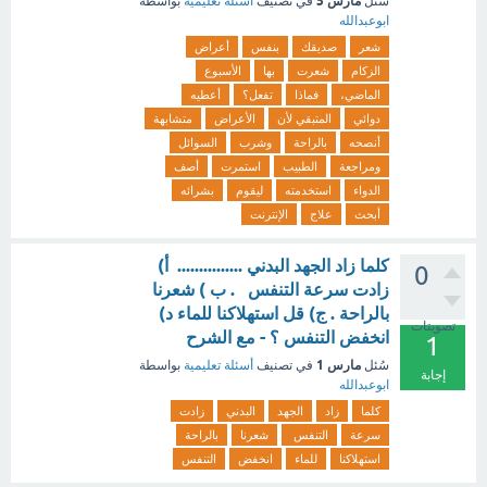
مارس 5
سُئل
في تصنيف
أسئلة تعليمية
بواسطة
ابوعبدالله
شعر
صديقك
بنفس
أعراض
الزكام
شعرت
بها
الأسبوع
الماضي،
فماذا
تفعل؟
أعطيه
دوائي
المتبقي لأن
الأعراض
متشابهة
أنصحه
بالراحة
وشرب
السوائل
ومراجعة
الطبيب
استمرت
أصف
الدواء
استخدمته
ليقوم
بشرائه
أبحث
علاج
الإنترنت
كلما زاد الجهد البدني ............... أ)
0
زادت سرعة التنفس . ب ) شعرنا
بالراحة . ج) قل استهلاكنا للماء د)
تصويتات
انخفض التنفس ؟ - مع الشرح
1
مارس 1
سُئل
في تصنيف
أسئلة تعليمية
بواسطة
إجابة
ابوعبدالله
كلما
زاد
الجهد
البدني
زادت
سرعة
التنفس
شعرنا
بالراحة
استهلاكنا
للماء
انخفض
التنفس