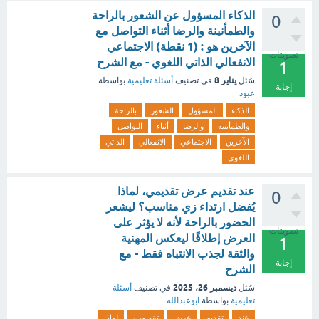
الذكاء المسؤول عن الشعور بالراحة
0
والطمأنينة والرضا أثناء التواصل مع
الآخرين هو : (1 نقطة) الاجتماعي
تصويتات
الانفعالي الذاتي اللغوي - مع الشرح
1
يناير 8
سُئل
في تصنيف
أسئلة تعليمية
بواسطة
إجابة
عبود
الذكاء
المسؤول
الشعور
بالراحة
والطمأنينة
والرضا
أثناء
التواصل
الآخرين
الاجتماعي
الانفعالي
الذاتي
اللغوي
عند تقديم عرض تقديمي، لماذا
0
يُفضل ارتداء زي مناسب؟ ليشعر
الحضور بالراحة لأنه لا يؤثر على
تصويتات
العرض إطلاقًا ليعكس المهنية
1
والثقة لجذب الانتباه فقط - مع
إجابة
الشرح
ديسمبر 26، 2025
سُئل
في تصنيف
أسئلة
تعليمية
بواسطة
ابوعبدالله
عند
تقديم
عرض
تقديمي،
لماذا