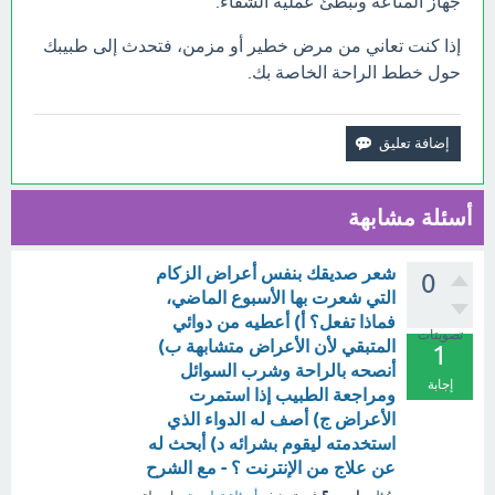
جهاز المناعة وتبطئ عملية الشفاء.
إذا كنت تعاني من مرض خطير أو مزمن، فتحدث إلى طبيبك
حول خطط الراحة الخاصة بك.
أسئلة مشابهة
شعر صديقك بنفس أعراض الزكام
0
التي شعرت بها الأسبوع الماضي،
فماذا تفعل؟ أ) أعطيه من دوائي
تصويتات
المتبقي لأن الأعراض متشابهة ب)
1
أنصحه بالراحة وشرب السوائل
إجابة
ومراجعة الطبيب إذا استمرت
الأعراض ج) أصف له الدواء الذي
استخدمته ليقوم بشرائه د) أبحث له
عن علاج من الإنترنت ؟ - مع الشرح