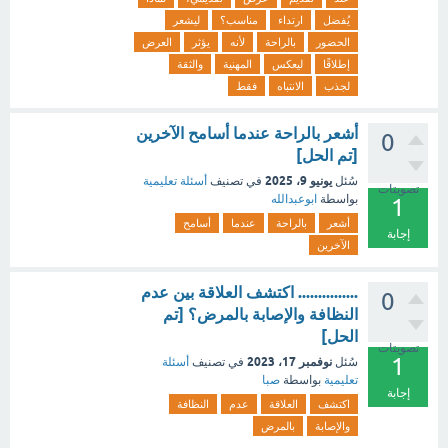
يُفضل
ارتداء
مناسب؟
ليشعر
الحضور
بالراحة
لأنه
يؤثر
العرض
إطلاقًا
ليعكس
المهنية
والثقة
لجذب
الانتباه
فقط
أشعر بالراحة عندما أسامح الآخرين
0
[تم الحل]
يونيو 9، 2025
سُئل
في تصنيف
أسئلة تعليمية
تصويتات
بواسطة
ابوعبدالله
1
أشعر
بالراحة
عندما
أسامح
إجابة
الآخرين
............... اكتشف العلاقة بين عدم
0
النظافة والإصابة بالمرض؟ [تم
الحل]
تصويتات
1
نوفمبر 17، 2023
سُئل
في تصنيف
أسئلة
تعليمية
بواسطة
صبا
إجابة
اكتشف
العلاقة
عدم
النظافة
والإصابة
بالمرض