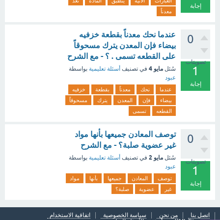
العبارات
الآتية
ينطبق
المادة
تعد
إجابة
معدناً
عندما نحك معدناً بقطعة خزفيه
0
بيضاء فإن المعدن يترك مسحوقاً
على القطعه تسمى . ؟ - مع الشرح
تصويتات
1
مايو 4
سُئل
في تصنيف
أسئلة تعليمية
بواسطة
عبود
إجابة
عندما
نحك
معدناً
بقطعة
خزفيه
بيضاء
فإن
المعدن
يترك
مسحوقاً
القطعه
تسمى
توصف المعادن جميعها بأنها مواد
0
غير عضوية صلبة؟ - مع الشرح
مايو 2
سُئل
في تصنيف
أسئلة تعليمية
بواسطة
تصويتات
عبود
1
توصف
المعادن
جميعها
بأنها
مواد
إجابة
غير
عضوية
صلبة؟
اتصل بنا
من نحن
سياسة الخصوصية
اتفاقية الاستخدام