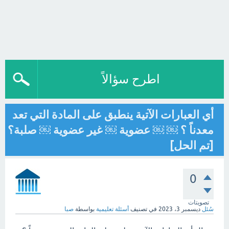
اطرح سؤالاً
أي العبارات الآتية ينطبق على المادة التي تعد
معدناً ؟ ￼ ￼ عضوية ￼ غير عضوية ￼ صلبة؟
[تم الحل]
0
تصويتات
سُئل
ديسمبر 3، 2023
في تصنيف
أسئلة تعليمية
بواسطة
صبا