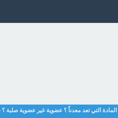
المادة التي تعد معدناً ؟ عضوية غير عضوية صلبة ؟ -