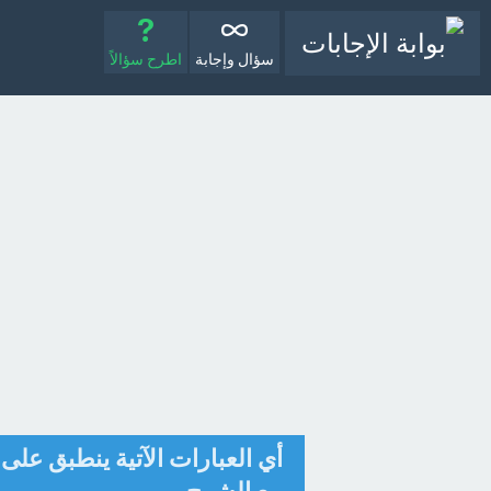
سؤال وإجابة
اطرح سؤالاً
أي العبارات الآتية ينطبق على 