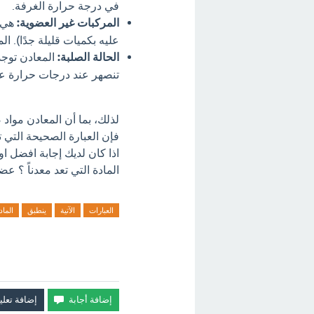
في درجة حرارة الغرفة.
المركبات غير العضوية:
هي ج
عليه بكميات قليلة جدًا). ا
الحالة الصلبة:
المعادن توجد
تنصهر عند درجات حرارة عال
لذلك، بما أن المعادن مواد
فإن العبارة الصحيحة التي 
اذا كان لديك إجابة افضل ا
المادة التي تعد معدناً ؟ ع
العبارات
الآتية
ينطبق
الماد