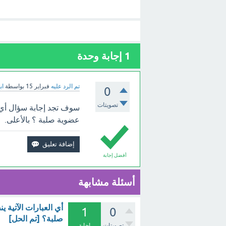
1
إجابة وحدة
تم الرد عليه
فبراير 15
بواسطة
اب
0
تصويتات
سوف تجد إجابة سؤال أي ال
عضوية صلبة ؟ بالأعلى.
أفضل إجابة
أسئلة مشابهة
أي العبارات الآتية
1
0
صلبة؟ [تم الحل]
تصويتات
إجابة