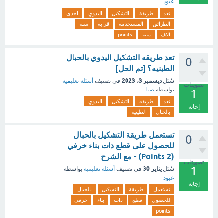
عبود
تعد
طريقة
التشكيل
اليدوي
احدى
الطرائق
المستخدمة
قرابة
ستة
الاف
سنة
points
تعد طريقه التشكيل اليدوي بالحبال
0
الطينيه؟ [تم الحل]
ديسمبر 3، 2023
سُئل
في تصنيف
أسئلة تعليمية
تصويتات
بواسطة
صبا
1
تعد
طريقه
التشكيل
اليدوي
إجابة
بالحبال
الطينيه
تستعمل طريقة التشكيل بالحبال
0
للحصول على قطع ذات بناء خزفي
(2 Points) - مع الشرح
تصويتات
1
يناير 30
سُئل
في تصنيف
أسئلة تعليمية
بواسطة
عبود
إجابة
تستعمل
طريقة
التشكيل
بالحبال
للحصول
قطع
ذات
بناء
خزفي
points