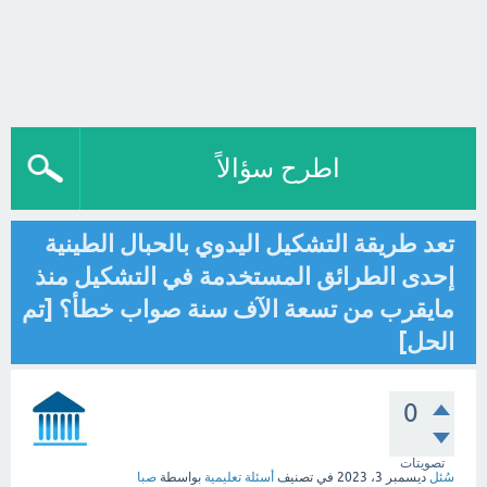
اطرح سؤالاً
تعد طريقة التشكيل اليدوي بالحبال الطينية
إحدى الطرائق المستخدمة في التشكيل منذ
مايقرب من تسعة الآف سنة صواب خطأ؟ [تم
الحل]
0
تصويتات
سُئل
ديسمبر 3، 2023
في تصنيف
أسئلة تعليمية
بواسطة
صبا