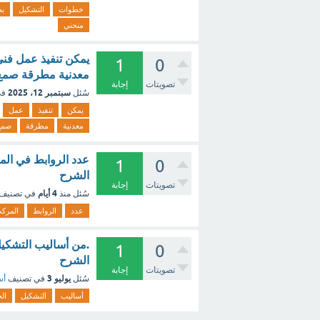
خطوات
التشكيل
بط
منحني
يمكن تنفيذ عمل فني
1
0
معدنية مطرقة صمغ 
تصويتات
إجابة
سبتمبر 12، 2025
سُئل
في
يمكن
تنفيذ
عمل
معدنية
مطرقة
صمغ
عدد الروابط في المر
1
0
الشرح
تصويتات
إجابة
4 أيام
سُئل
منذ
في تصنيف
عدد
الروابط
المرك
1
0
الشرح
تصويتات
إجابة
يوليو 3
سُئل
في تصنيف
أس
أساليب
التشكيل
ال