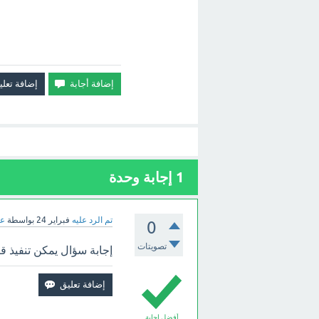
1
إجابة وحدة
تم الرد عليه
فبراير 24
بواسطة
عب
0
تصويتات
إجابة سؤال يمكن تنفيذ ق
أفضل إجابة