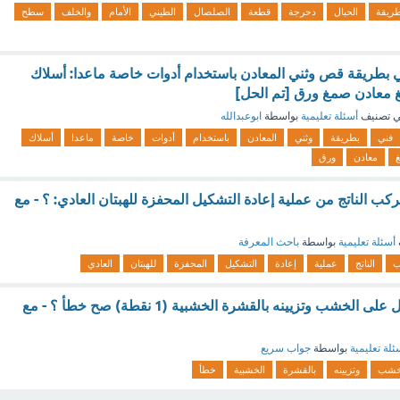
ريقة
الحبال
دحرجة
قطعة
الصلصال
الطيني
الأمام
والخلف
سطح
 بطريقة قص وثني المعادن باستخدام أدوات خاصة ماعدا: أسلاك
معادن صمغ ورق [تم الحل]
 تصنيف
أسئلة تعليمية
بواسطة
ابوعبدالله
فني
بطريقة
وثني
المعادن
باستخدام
أدوات
خاصة
ماعدا
أسلاك
معادن
ورق
كب الناتج من عملية إعادة التشكيل المحفزة للهبتان العادي: ؟ - مع
أسئلة تعليمية
بواسطة
باحث المعرفة
ب
الناتج
عملية
إعادة
التشكيل
المحفزة
للهبتان
العادي
.من أساليب التشكيل على الخشب وتزيينه بالقشرة الخشبية (1 نقطة) صح خطأ ؟ - مع
ئلة تعليمية
بواسطة
جواب سريع
خشب
وتزيينه
بالقشرة
الخشبية
خطأ