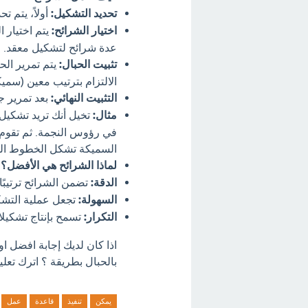
تحديد التشكيل:
أولاً، يتم ت
اختيار الشرائح:
يتم اختيار ا
عدة شرائح لتشكيل معقد.
تثبيت الحبال:
يتم تمرير الح
الالتزام بترتيب معين (سمي
التثبيت النهائي:
بعد تمرير جم
مثال:
تخيل أنك تريد تشكيل
في رؤوس النجمة. ثم تقوم ب
السميكة تشكل الخطوط الخا
لماذا الشرائح هي الأفضل؟
الدقة:
تضمن الشرائح ترتيبًا
السهولة:
تجعل عملية التشك
التكرار:
تسمح بإنتاج تشكيلا
اذا كان لديك إجابة افضل ا
بالحبال بطريقة ؟ اترك تعلي
يمكن
تنفيذ
قاعدة
عمل