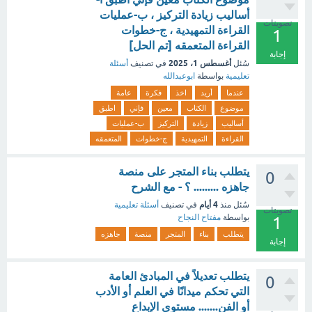
أساليب زيادة التركيز ، ب-عمليات
تصويتات
القراءة التمهيدية ، ج-خطوات
1
القراءة المتعمقه [تم الحل]
إجابة
أغسطس 1، 2025
سُئل
في تصنيف
أسئلة
تعليمية
بواسطة
ابوعبدالله
عندما
أريد
اخذ
فكرة
عامة
موضوع
الكتاب
معين
فإني
اطبق
أساليب
زيادة
التركيز
ب-عمليات
القراءة
التمهيدية
ج-خطوات
المتعمقه
يتطلب بناء المتجر على منصة
0
جاهزه ......... ؟ - مع الشرح
4 أيام
سُئل
منذ
في تصنيف
أسئلة تعليمية
تصويتات
بواسطة
مفتاح النجاح
1
يتطلب
بناء
المتجر
منصة
جاهزه
إجابة
يتطلب تعديلاً في المبادئ العامة
0
التي تحكم ميدانًا في العلم أو الأدب
أو الفن....... مستوى الإبداع