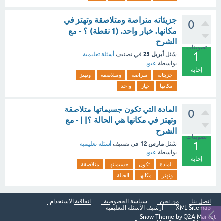
جزيئاته متراصة ومتلاصقة وتهتز في
0
مكانها. خيار واحد. (1 نقطة) ؟ - مع
الشرح
تصويتات
1
أبريل 23
سُئل
في تصنيف
أسئلة تعليمية
بواسطة
عبود
إجابة
جزيئاته
متراصة
ومتلاصقة
وتهتز
مكانها
خيار
واحد
المادة التي تكون جسيماتها متلاصقة
0
وتهتز في مكانها هي الحالة ؟| | - مع
الشرح
تصويتات
1
مارس 12
سُئل
في تصنيف
أسئلة تعليمية
بواسطة
عبود
إجابة
المادة
تكون
جسيماتها
متلاصقة
وتهتز
مكانها
الحالة
اتصل بنا
من نحن
سياسة الخصوصية
اتفاقية الاستخدام
XML Sitemap
أرشيف الأسئلة التعليمية
Snow Theme by
Q2A Market