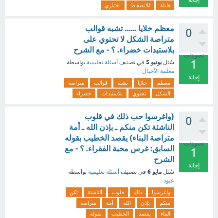
إجابة
قابلة
للانضغاط
اختياري
معظم خلايا ...... تشبه قوالب
0
متراصة الشكل لا تحتوي على
بلاستيدات خضراء. ؟ - مع الشرح
تصويتات
1
يونيو 5
سُئل
في تصنيف
أسئلة تعليمية
بواسطة
معلمة الأجيال
إجابة
معظم
خلايا
تشبه
قوالب
متراصة
الشكل
تحتوي
بلاستيدات
خضراء
(واغرسوا حب ذلك في قلوب
0
الناشئة تكن منكم ـ بإذن الله ـ أمة
متراصة البناء) يقصد الخطيب بقوله
تصويتات
السابق: غرس محبة الفقراء. ؟ - مع
1
الشرح
إجابة
مايو 6
سُئل
في تصنيف
أسئلة تعليمية
بواسطة
عبود
واغرسوا
ذلك
قلوب
الناشئة
تكن
منكم
بإذن
الله
أمة
متراصة
البناء
يقصد
الخطيب
بقوله