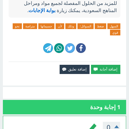
للمزيد من الحلول المفصلة لجميع مواد ومراحل
المناهج السعودية، يمكنك زيارة
بوابة الإجابات
.
السهل
ضغط
السوائل؛
وذلك
لأن
جسيماتها
متراصة
نحو
قوي
1
إجابة وحدة
0