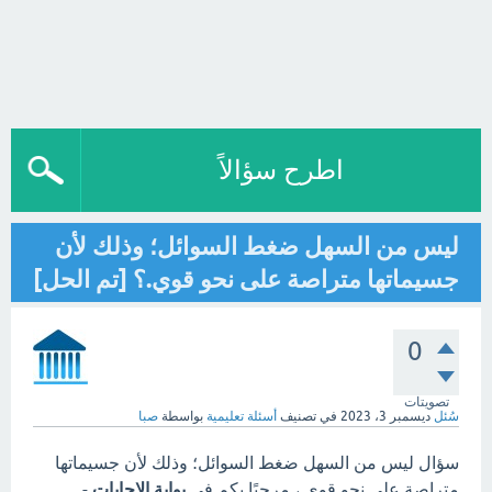
اطرح سؤالاً
ليس من السهل ضغط السوائل؛ وذلك لأن
جسيماتها متراصة على نحو قوي.؟ [تم الحل]
0
تصويتات
سُئل
ديسمبر 3، 2023
في تصنيف
أسئلة تعليمية
بواسطة
صبا
سؤال ليس من السهل ضغط السوائل؛ وذلك لأن جسيماتها
متراصة على نحو قوي.، مرحبًا بكم في
بوابة الاجابات
-