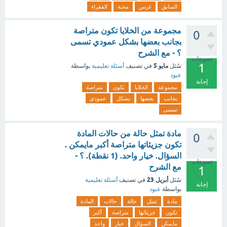
السابق
غرس
محبة
الفقراء
مجموعة من الخلايا تكون متراصة
0
بجانب بعضها بشكل عمودي تسمى
؟ - مع الشرح
تصويتات
1
مايو 5
سُئل
في تصنيف
أسئلة تعليمية
بواسطة
عبود
إجابة
مجموعة
الخلايا
تكون
متراصة
بجانب
بعضها
بشكل
عمودي
تسمى
مادة تمثل حالة من حالات المادة
0
تكون جزيئاتها متراصة أكبر مايمكن .
السؤال. خيار واحد. (1 نقطة). ؟ -
تصويتات
مع الشرح
1
أبريل 23
سُئل
في تصنيف
أسئلة تعليمية
إجابة
بواسطة
عبود
مادة
تمثل
حالة
حالات
المادة
تكون
جزيئاتها
متراصة
أكبر
مايمكن
السؤال
خيار
واحد