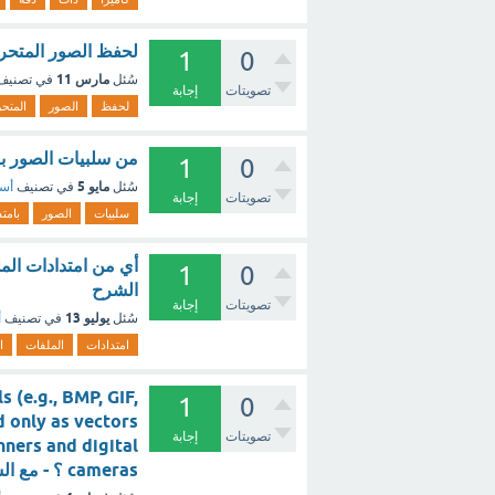
لحفظ الصور المتحرك
1
0
مارس 11
سُئل
في تصني
تصويتات
إجابة
لحفظ
الصور
المتح
من سلبيات الصور بامتداد bmp حجم الملف الكبي
1
0
مايو 5
سُئل
في تصنيف
أسئ
تصويتات
إجابة
سلبيات
الصور
بامتد
1
0
الشرح
تصويتات
إجابة
يوليو 13
سُئل
في تصنيف
أ
امتدادات
الملفات
ا
 (e.g., BMP, GIF,
1
0
d only as vectors
تصويتات
إجابة
nners and digital
cameras ؟ - مع الشرح