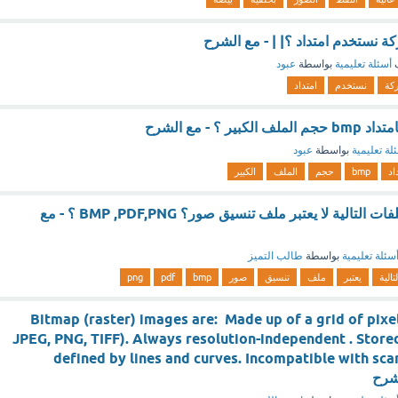
ة نستخدم امتداد ؟| | - مع الشرح
ف
أسئلة تعليمية
بواسطة
عبود
ركة
نستخدم
امتداد
ر ؟ - مع الشرح
لة تعليمية
بواسطة
عبود
اد
bmp
حجم
الملف
الكبير
أي من امتدادات الملفات التالية لا يعتبر ملف تنسيق صور؟ BMP ,PDF,PNG ؟ - مع
سئلة تعليمية
بواسطة
طالب التميز
لتالية
يعتبر
ملف
تنسيق
صور
bmp
pdf
png
Bitmap (raster) images are: Made up of a grid of pixels
JPEG, PNG, TIFF). Always resolution-independent . Store
defined by lines and curves. Incompatible with sca