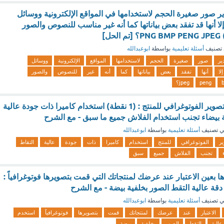
ر صور صغيرة الحجم لاستخدامها في المواقع الإلكترونية ووسائل
لا أنها قد تفقد بعض بياناتها كما أنه غير مناسب للنصوص والصور
تصنيف
أسئلة تعليمية
بواسطة
ابوعبدالله
ير
صور
صغيرة
الحجم
لاستخدامها
المواقع
الإلكترونية
ووسائل
إلا
أنها
تفقد
بعض
بياناتها
كما
أنه
غير
للنصوص
والصور
peng
jpeg؟
.من النصائح حول التصوير الفوتوغرافي للمنتج : (1 نقطة) استخدام كاميرا ذات جودة عالية
ة بيضاء تجنب استخدام الفلاش جميع ما سبق - مع الشرح
 تصنيف
أسئلة تعليمية
بواسطة
ابوعبدالله
ير
الفوتوغرافي
للمنتج
استخدام
كاميرا
ذات
جودة
عالية
التقاط
تجنب
الفلاش
جميع
سبق
ها بعين الاعتبار عند عرضك لمنتجاتك التي قمت بتصويرها فوتوغرافياً :
دقة عالية التقط الصور بخلفية بيضة - مع الشرح
 تصنيف
أسئلة تعليمية
بواسطة
ابوعبدالله
الاعتبار
عند
عرضك
لمنتجاتك
قمت
بتصويرها
فوتوغرافياً
استخدم
عالية
التقط
الصور
بخلفية
بيضة