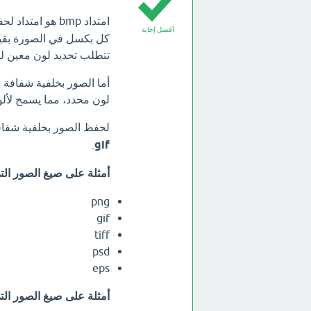
امتداد bmp هو امتداد لحفظ الصور في صيغة
أفضل إجابة
كل بكسل في الصورة بقيمة
تتطلب تحديد لون معين ل
أما الصور بخلفية شفافة
لون محدد، مما يسمح لألوا
لحفظ الصور بخلفية شفاف
.
gif
أمثلة على صيغ الصور الت
png
gif
tiff
psd
eps
أمثلة على صيغ الصور التي