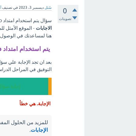
سُئل
ديسمبر 3، 2023
في تصنيف
أ
0
تصويتات
سؤال يتم استخدام امتداد bmp لحفظ الصور بخلفية شفافة، مرحبًا بكم في
الاجابات
- الموقع الأمثل لل
هنا لمساعدتك في الوصول إل
يتم استخدام امتداد bmp لحفظ الصور بخلفية شفافة
التوفيق في المراحل الدراس
إجابة سؤال يتم استخ
الإجابة. هي خطأ
للمزيد من الحلول المفص
الإجابات
.