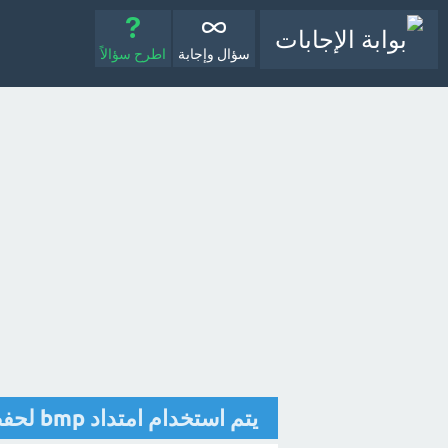
سؤال وإجابة
اطرح سؤالاً
يتم استخدام امتداد bmp لحفظ الصور بخلفية شفافة؟ [تم الحل]