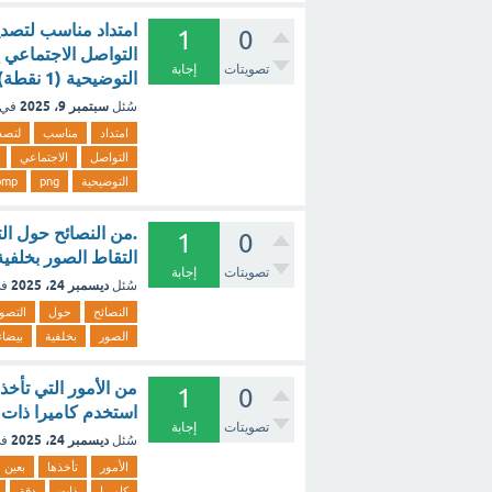
امتداد مناسب لتصدي
1
0
التواصل الاجتماعي إ
تصويتات
إجابة
التوضيحية (1 نقطة) PNG BMP PENG JPEG؟ [تم الحل]
سبتمبر 9، 2025
سُئل
في 
امتداد
مناسب
لتصد
التواصل
الاجتماعي
التوضيحية
png
bmp
1
0
التقاط الصور بخلفي
تصويتات
إجابة
ديسمبر 24، 2025
سُئل
في
النصائح
حول
التصو
الصور
بخلفية
بيضاء
من الأمور التي تأخذ
1
0
استخدم كاميرا ذات 
تصويتات
إجابة
ديسمبر 24، 2025
سُئل
في
الأمور
تأخذها
بعين
كاميرا
ذات
دقة