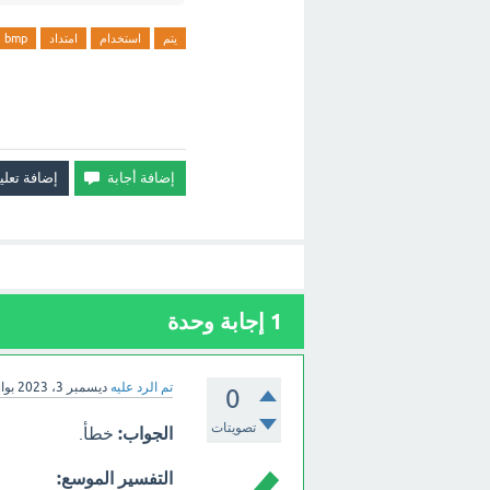
يتم
استخدام
امتداد
bmp
1
إجابة وحدة
تم الرد عليه
ديسمبر 3، 2023
بو
0
تصويتات
الجواب:
خطأ.
التفسير الموسع: