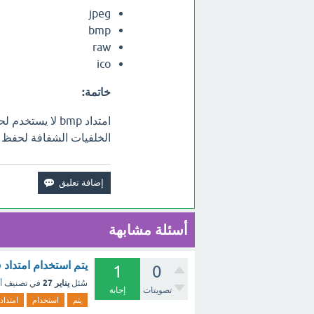
jpeg
bmp
raw
ico
خاتمة:
امتداد bmp لا 
الخلفيات الشفافة لحفظ 
أسئلة مشابهة
يتم استخدام امتداد bmp لحفظ الصور بخلفية شفافة - مع الشرح
1
0
يناير 27
سُئل
في تصنيف
أ
تصويتات
إجابة
يتم
استخدام
امتداد