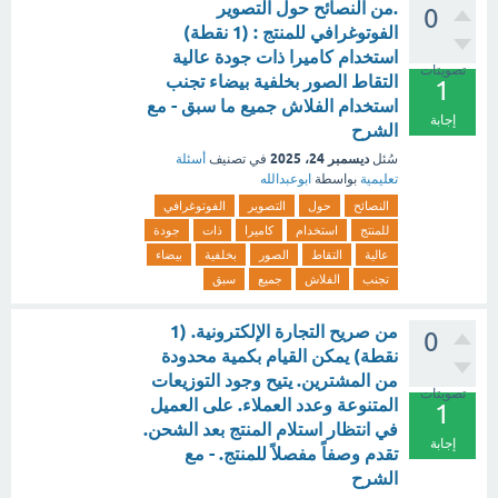
.من النصائح حول التصوير
0
الفوتوغرافي للمنتج : (1 نقطة)
استخدام كاميرا ذات جودة عالية
تصويتات
التقاط الصور بخلفية بيضاء تجنب
1
استخدام الفلاش جميع ما سبق - مع
إجابة
الشرح
ديسمبر 24، 2025
سُئل
في تصنيف
أسئلة
تعليمية
بواسطة
ابوعبدالله
النصائح
حول
التصوير
الفوتوغرافي
للمنتج
استخدام
كاميرا
ذات
جودة
عالية
التقاط
الصور
بخلفية
بيضاء
تجنب
الفلاش
جميع
سبق
من صريح التجارة الإلكترونية. (1
0
نقطة) يمكن القيام بكمية محدودة
من المشترين. يتيح وجود التوزيعات
تصويتات
المتنوعة وعدد العملاء. على العميل
1
في انتظار استلام المنتج بعد الشحن.
إجابة
تقدم وصفاً مفصلاً للمنتج. - مع
الشرح