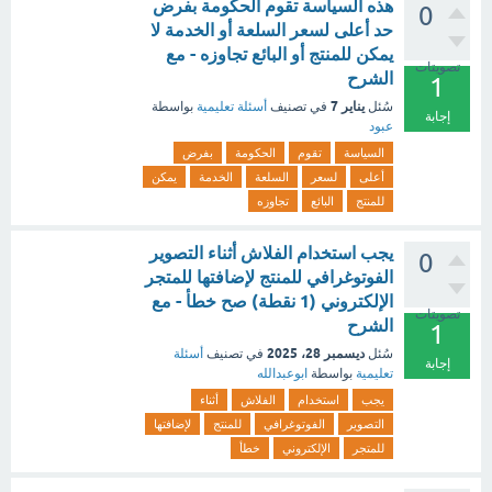
هذه السياسة تقوم الحكومة بفرض
0
حد أعلى لسعر السلعة أو الخدمة لا
يمكن للمنتج أو البائع تجاوزه - مع
تصويتات
الشرح
1
يناير 7
سُئل
في تصنيف
أسئلة تعليمية
بواسطة
إجابة
عبود
السياسة
تقوم
الحكومة
بفرض
أعلى
لسعر
السلعة
الخدمة
يمكن
للمنتج
البائع
تجاوزه
يجب استخدام الفلاش أثناء التصوير
0
الفوتوغرافي للمنتج لإضافتها للمتجر
الإلكتروني (1 نقطة) صح خطأ - مع
تصويتات
الشرح
1
ديسمبر 28، 2025
سُئل
في تصنيف
أسئلة
إجابة
تعليمية
بواسطة
ابوعبدالله
يجب
استخدام
الفلاش
أثناء
التصوير
الفوتوغرافي
للمنتج
لإضافتها
للمتجر
الإلكتروني
خطأ