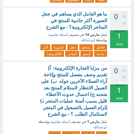
ما هو العامل الذي يساهم في جعل
0
الصورة أكثر جاذبية للمنتج في
المتاجر الإلكترونية؟ - مع الشرح
تصويتات
1
مارس 14
سُئل
في تصنيف
أسئلة تعليمية
بواسطة
ابوعبدالله
إجابة
العامل
يساهم
جعل
الصورة
أكثر
جاذبية
للمنتج
المتاجر
الإلكترونية؟
من مزايا التجارة الإلكترونية: أ)
0
تقديم وصف مفصل للمنتج وإتاحة
آراء العملاء الآخرين حوله ب) على
تصويتات
العميل الانتظار لاستلام المنتج بعد
1
شحنه ج) احتمال حدوث الأخطاء
إجابة
قليل بسبب أتمتة عمليات المتجر د)
إلزام العميل بالتسجيل في المتجر
لاستكمال الطلب ؟ - مع الشرح
مارس 1
سُئل
في تصنيف
أسئلة تعليمية
بواسطة
ابوعبدالله