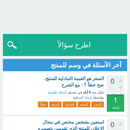
اطرح سؤالاً
آخر الأسئلة في وسم للمنتج
السعر هو القيمة التبادلية للمنتج.
0
صح خطأ ؟ - مع الشرح
3 أيام
سُئل
منذ
في تصنيف
أسئلة تعليمية
تصويتات
بواسطة
أستاذ المناهج
1
السعر
القيمة
التبادلية
للمنتج
خطأ
إجابة
استعين بشخص مختص في مجال
0
الإعلان للمنتج الذي تقومين بتصويره