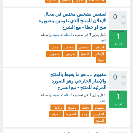
استخدامات
أخرى
للمنتج
الشيء
استعين بشخص مختص في مجال
0
الإعلان للمنتج الذي تقومين بتصويره
صح او خطا - مع الشرح
تصويتات
1
يناير 7
سُئل
في تصنيف
أسئلة تعليمية
بواسطة
عبود
إجابة
استعين
بشخص
مختص
مجال
الإعلان
للمنتج
تقومين
بتصويره
خطا
مفهوم …. هو ما يحيط بالمنتج
0
والإطار الخارجي وهو الصورة
المرئيه للمنتج - مع الشرح
تصويتات
1
يناير 7
سُئل
في تصنيف
أسئلة تعليمية
بواسطة
عبود
إجابة
مفهوم
يحيط
بالمنتج
والإطار
الخارجي
وهو
الصورة
المرئيه
للمنتج