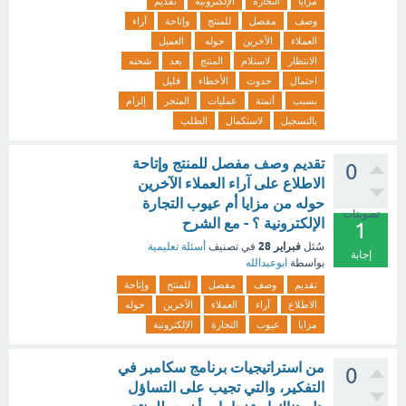
مزايا
التجارة
الإلكترونية
تقديم
وصف
مفصل
للمنتج
وإتاحة
آراء
العملاء
الآخرين
حوله
العميل
الانتظار
لاستلام
المنتج
بعد
شحنه
احتمال
حدوث
الأخطاء
قليل
بسبب
أتمتة
عمليات
المتجر
إلزام
بالتسجيل
لاستكمال
الطلب
تقديم وصف مفصل للمنتج وإتاحة
0
الاطلاع على آراء العملاء الآخرين
حوله من مزايا أم عيوب التجارة
تصويتات
الإلكترونية ؟ - مع الشرح
1
فبراير 28
سُئل
في تصنيف
أسئلة تعليمية
إجابة
بواسطة
ابوعبدالله
تقديم
وصف
مفصل
للمنتج
وإتاحة
الاطلاع
آراء
العملاء
الآخرين
حوله
مزايا
عيوب
التجارة
الإلكترونية
من استراتيجيات برنامج سكامبر في
0
التفكير، والتي تجيب على التساؤل