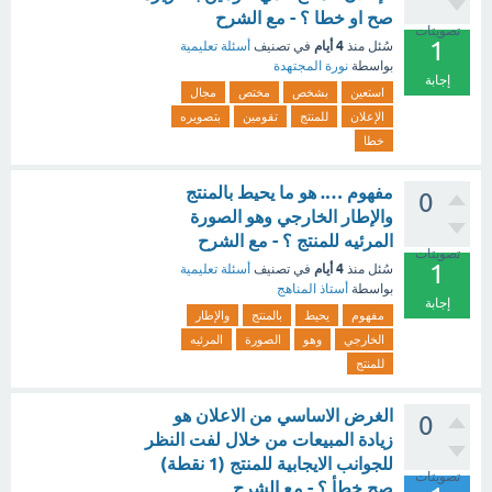
صح او خطا ؟ - مع الشرح
تصويتات
1
4 أيام
سُئل
منذ
في تصنيف
أسئلة تعليمية
بواسطة
نورة المجتهدة
إجابة
استعين
بشخص
مختص
مجال
الإعلان
للمنتج
تقومين
بتصويره
خطا
مفهوم …. هو ما يحيط بالمنتج
0
والإطار الخارجي وهو الصورة
المرئيه للمنتج ؟ - مع الشرح
تصويتات
1
4 أيام
سُئل
منذ
في تصنيف
أسئلة تعليمية
بواسطة
أستاذ المناهج
إجابة
مفهوم
يحيط
بالمنتج
والإطار
الخارجي
وهو
الصورة
المرئيه
للمنتج
الغرض الاساسي من الاعلان هو
0
زيادة المبيعات من خلال لفت النظر
للجوانب الايجابية للمنتج (1 نقطة)
تصويتات
صح خطأ ؟ - مع الشرح