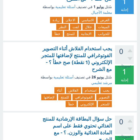
1
يوليو 1
سُئل
في تصنيف
أسئلة تعليمية
بواسطة
إجابة
معلمة الأجيال
الغرض
الاساسي
الاعلان
زيادة
المبيعات
خلال
لفت
النظر
للجوانب
الايجابية
للمنتج
خطأ
يجب استخدام الفلاش أثناء التصوير
0
الفوتوغرافي للمنتج لإضافتها للمتجر
الإلكتروني (1 نقطة) صح خطأ ؟ -
تصويتات
مع الشرح
1
يونيو 26
سُئل
في تصنيف
أسئلة تعليمية
بواسطة
إجابة
مرشد تعليمي
يجب
استخدام
الفلاش
أثناء
التصوير
الفوتوغرافي
للمنتج
لإضافتها
للمتجر
الإلكتروني
خطأ
حل سؤال البطاقة الإرشادية للمنتج
0
الغذائي تحتوي فقط على اسم
المادة الغذائية والوزن. ؟ - مع
تصويتات
الشرح