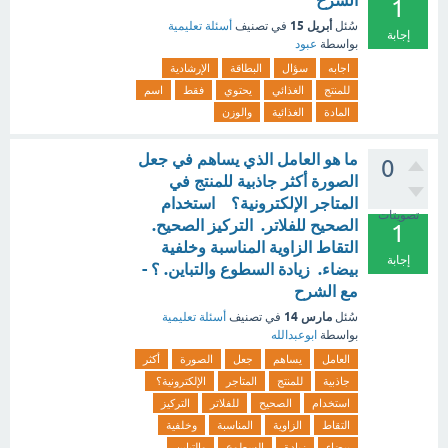
الشرح
1
أبريل 15
سُئل
في تصنيف
أسئلة تعليمية
إجابة
بواسطة
عبود
اجابه
سؤال
البطاقة
الإرشادية
للمنتج
الغذائي
يحتوي
فقط
اسم
المادة
الغذائية
والوزن
ما هو العامل الذي يساهم في جعل
0
الصورة أكثر جاذبية للمنتج في
المتاجر الإلكترونية؟ استخدام
تصويتات
الصحيح للفلاتر. التركيز الصحيح.
1
التقاط الزاوية المناسبة وخلفية
إجابة
بيضاء. زيادة السطوع والتباين. ؟ -
مع الشرح
مارس 14
سُئل
في تصنيف
أسئلة تعليمية
بواسطة
ابوعبدالله
العامل
يساهم
جعل
الصورة
أكثر
جاذبية
للمنتج
المتاجر
الإلكترونية؟
استخدام
الصحيح
للفلاتر
التركيز
التقاط
الزاوية
المناسبة
وخلفية
بيضاء
زيادة
السطوع
والتباين